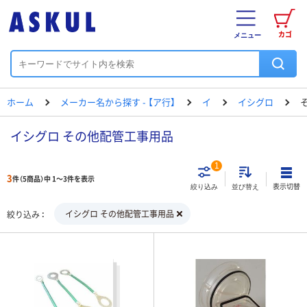
カゴ
メニュー
ホーム
メーカー名から探す - 【ア行】
イ
イシグロ
イシグロ その他配管工事用品
1
3
件（5商品）中 1～3件を表示
表示切替
絞り込み
並び替え
イシグロ その他配管工事用品
絞り込み