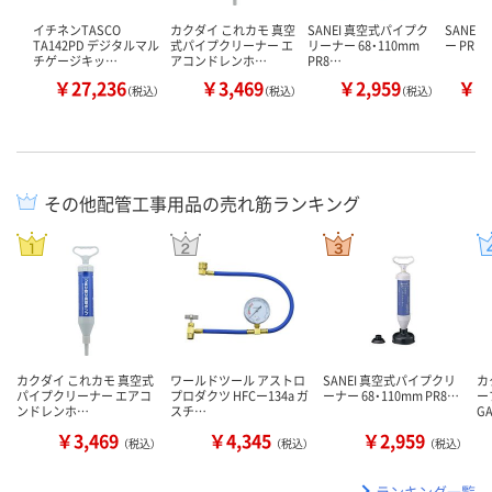
イチネンTASCO
カクダイ これカモ 真空
SANEI 真空式パイプク
SANEI
TA142PD デジタルマル
式パイプクリーナー エ
リーナー 68・110mm
ー PR
チゲージキッ…
アコンドレンホ…
PR8…
￥27,236
￥3,469
￥2,959
￥3
（税込）
（税込）
（税込）
その他配管工事用品の売れ筋ランキング
カクダイ これカモ 真空式
ワールドツール アストロ
SANEI 真空式パイプクリ
カ
パイプクリーナー エアコ
プロダクツ HFCー134a ガ
ーナー 68・110mm PR8…
ー
ンドレンホ…
スチ…
G
￥3,469
￥4,345
￥2,959
（税込）
（税込）
（税込）
ランキング一覧