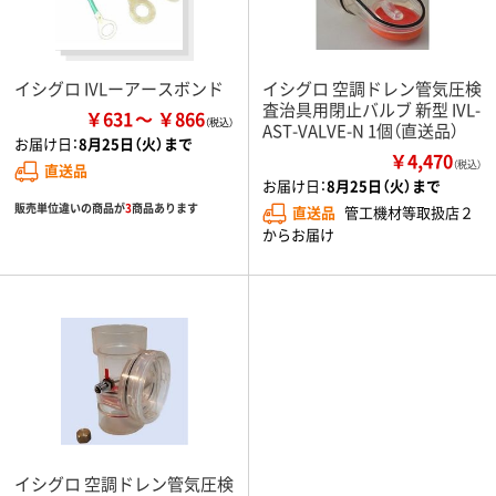
イシグロ IVLーアースボンド
イシグロ 空調ドレン管気圧検
査治具用閉止バルブ 新型 IVL-
￥631
￥866
AST-VALVE-N 1個（直送品）
お届け日：
8月25日（火）まで
￥4,470
（税込）
直送品
お届け日：
8月25日（火）まで
販売単位違いの商品が
3
商品あります
直送品
管工機材等取扱店２
からお届け
イシグロ 空調ドレン管気圧検