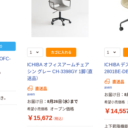
）
カゴに入れる
OFC-
ICHIBA オフィスアームチェア
ICHIBA 
シン グレー CH-3398GY 1脚（直
2801BE-
で
送品）
直送品
aven
直送品
aven
お届け日
8
き。
お届け日
8月26日（水）まで
希望小売価格
オープン価格
希望小売価格
￥14,55
￥15,672
（税込）
上下昇降機能