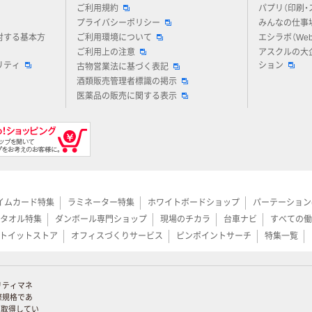
ご利用規約
パプリ（印刷・
プライバシーポリシー
みんなの仕事
対する基本方
ご利用環境について
エシラボ（We
ご利用上の注意
アスクルの大
リティ
ション
古物営業法に基づく表記
酒類販売管理者標識の掲示
医薬品の販売に関する表示
イムカード特集
ラミネーター特集
ホワイトボードショップ
パーテーション
タオル特集
ダンボール専門ショップ
現場のチカラ
台車ナビ
すべての働
トイットストア
オフィスづくりサービス
ピンポイントサーチ
特集一覧
リティマネ
際規格であ
証を取得してい