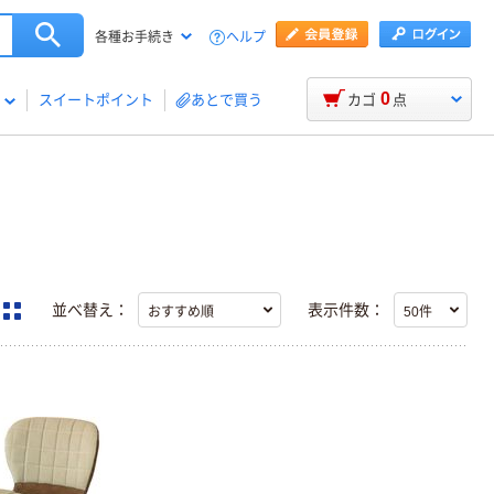
ヘルプ
各種お手続き
0
スイートポイント
あとで買う
カゴ
点
並べ替え：
表示件数：