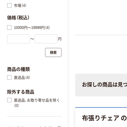
市場（4）
価格（税込）
10000円～19999円（4）
〜
円
検索
商品の種類
直送品（4）
お探しの商品は見
除外する商品
直送品、お取り寄せ品を除く
（0）
布張りチェア 