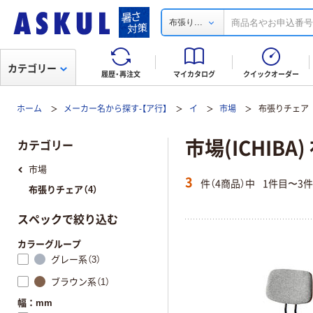
...
布張り
カテゴリー
履歴・再注文
マイカタログ
クイックオーダー
ホーム
メーカー名から探す-【ア行】
イ
市場
布張りチェア
市場(ICHIB
カテゴリー
市場
3
件（4商品）中
1件目〜3
布張りチェア（4）
スペックで絞り込む
カラーグループ
グレー系（3）
ブラウン系（1）
幅：mm