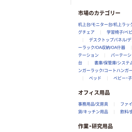
市場のカテゴリー
机上台/モニター台/机上ラッ
グチェア
学習椅子/ベ
デスクトップパネル/デ
ーラック/OA収納/OA什器
テーション
パーテーシ
台
書庫/保管庫/システ
ンガーラック/コートハンガ
ベッド
ベビー・
オフィス用品
事務用品/文房具
ファ
貨/キッチン用品
飲料/
作業・研究用品