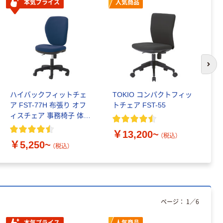
本気プライス
人気商品
次の
ハイバックフィットチェ
TOKIO コンパクトフィッ
サ
ア FST-77H 布張り オフ
トチェア FST-55
ク
ィスチェア 事務椅子 体圧
分散 /専用上下稼働肘
￥13,200~
￥
（税込）
￥5,250~
（税込）
ページ：
1
／
6
本気プライス
人気商品