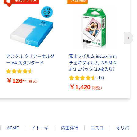
次の
アスクル クリアーホルダ
富士フイルム instax mini
ゴ
ー A4 スタンダード
チェキフィルム INS MINI
乳
JP1 1パック（10枚入り）
詰
1
(
14
)
￥126~
（税込）
￥1,420
￥
（税込）
ACME
イトーキ
内田洋行
エスコ
オリバ