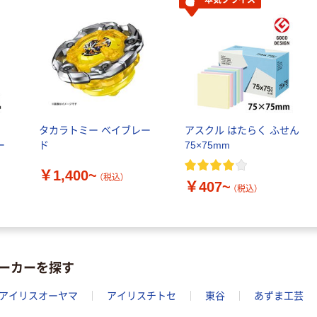
ラルミネラルウ
ォーター 500ml
キャップシール
￥1,037~
付き／2Lラベル
（税込）
レス 10本
人気商品
サントリー 天然
ル
タカラトミー ベイブレー
アスクル はたらく ふせん
水 ミネラルウォ
ー
ド
75×75mm
ーター ペットボ
トル
￥686~
（税込）
￥1,400~
（税込）
￥407~
（税込）
本気プライス
ファーストレイ
ト ホワイト紙コ
ップ
ーカーを探す
￥374~
（税込）
アイリスオーヤマ
アイリスチトセ
東谷
あずま工芸