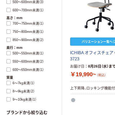
500～600mm未満（3）
600～700mm未満（1）
高さ：mm
700～750mm未満（1）
750～800mm未満（1）
850～900mm未満（2）
バリエーション一覧へ（2
奥行：mm
ICHIBA オフィスチェア 
500～550mm未満（1）
3723
550～600mm未満（2）
お届け日
8月26日（水）ま
600～650mm未満（1）
￥19,990~
（税込）
質量
6～7kg未満（1）
上下昇降、ロッキング機能付
8～9kg未満（2）
9～10kg未満（1）
ブランドから絞り込む