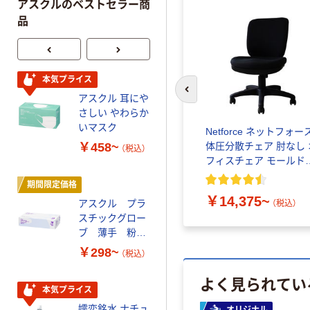
アスクルのベストセラー商
品
本気プライス
本気プライス
前のスライドへ
アスクル 耳にや
蛍光オプテック
さしい やわらか
ス1(アスクル限
いマスク
定モデル) 蛍光
Netforce ネットフォー
ペン ゼブラ
￥458~
￥52~
体圧分散チェア 肘なし 
（税込）
（税込）
フィスチェア モールド
レタン 1脚
期間限定価格
オリジナル
￥14,375~
アスクル プラ
スズラン 酒精綿
（税込）
スチックグロー
G バルクタイプ
ブ 薄手 粉な
指定医薬部外品
し（パウダーフ
￥298~
￥140~
（税込）
（税込）
リー）
よく見られてい
本気プライス
オリジナル
嬬恋銘水 ナチュ
【アスクル限定】
オリジナル