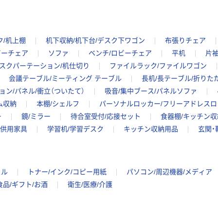
ク/机上棚
机下収納/机下台/デスク下ワゴン
布張りチェア
ビーチェア
ソファ
ベンチ/ロビーチェア
平机
片
スクパーテーション/机仕切り
ファイルラック/ファイルワゴン
会議テーブル/ミーティング テーブル
長机/長テーブル/折りた
ョン/パネル/衝立（ついたて）
吸音/集中ブース/パネルソファ
ム収納
本棚/シェルフ
パーソナルロッカー/フリーアドレスロ
ー
鏡/ミラー
待合室受付/応接セット
食器棚/キッチン収
子供用家具
学習机/学習デスク
キッチン収納用品
玄関・
イル
トナー/インク/コピー用紙
パソコン/周辺機器/メディア
食品/ギフト/お酒
衛生/医療/介護