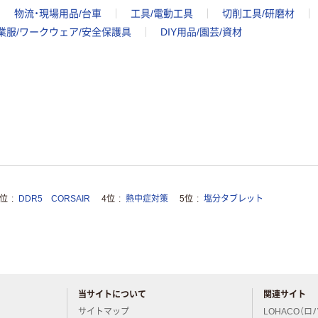
物流・現場用品/台車
工具/電動工具
切削工具/研磨材
業服/ワークウェア/安全保護具
DIY用品/園芸/資材
3位
DDR5 CORSAIR
4位
熱中症対策
5位
塩分タブレット
当サイトについて
関連サイト
アスクルについてお気軽にご質問ください
サイトマップ
LOHACO（ロ