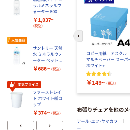
ラルミネラルウ
ファーストレイ
ォーター 500ml
ト ニトリルグ
キャップシール
ローブ ホワイ
￥1,037~
￥698~
（税込）
付き／2Lラベル
ト 粉なし（パ
（税込）
レス 10本
ウダーフリー）
オリジナル
前のスライドへ
人気商品
【アスクル限定】
サントリー 天然
ファーストレイ
コピー用紙 アスク
水 ミネラルウォ
ト ニトリルグ
マルチペーパー スーパ
ーター ペットボ
ローブ ブル
￥698~
（税込）
ホワイト+
トル
ー 粉なし（パ
￥686~
（税込）
ウダーフリー）
本気プライス
￥149~
（税込）
本気プライス
ペーパータオル
ファーストレイ
小判・シングル
ト ホワイト紙コ
再生紙 200枚
ップ
FSC認証紙 アス
￥143~
布張りチェアを他のメ
（税込）
クルオリジナル
￥374~
（税込）
アール・エフ・ヤマカワ
ー