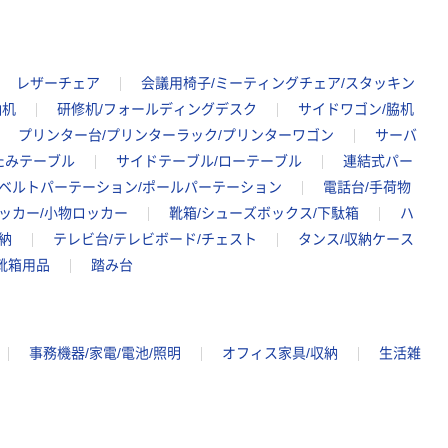
レザーチェア
会議用椅子/ミーティングチェア/スタッキン
袖机
研修机/フォールディングデスク
サイドワゴン/脇机
プリンター台/プリンターラック/プリンターワゴン
サーバ
たみテーブル
サイドテーブル/ローテーブル
連結式パー
ベルトパーテーション/ポールパーテーション
電話台/手荷物
ッカー/小物ロッカー
靴箱/シューズボックス/下駄箱
ハ
納
テレビ台/テレビボード/チェスト
タンス/収納ケース
靴箱用品
踏み台
事務機器/家電/電池/照明
オフィス家具/収納
生活雑