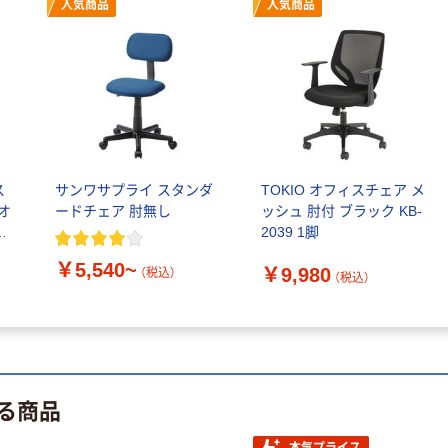
人気商品
人気商品
本気プライス
本気プライス
ティッシュペー
アスクル 耳にや
パー ボックス
さしい やわらか
モカ 200組 5個
いマスク
ス
サンワサプライ スタンダ
TOKIO オフィスチェア メ
アスクル オリジ
￥428~
￥458~
オ
ードチェア 肘無し
ッシュ 肘付 ブラック KB-
（税込）
（税込）
ナルティッシュ
ウ
2039 1脚
PEFC認証
￥5,540~
期間限定価格
￥9,980
（税込）
（税込）
アスクル プラ
スチックグロー
ブ 薄手 粉な
し（パウダーフ
￥298~
（税込）
リー）
る商品
本気プライス
嬬恋銘水 ナチュ
本気プライス