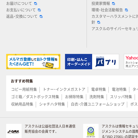
お届けについて
投資家情報
お支払いについて
環境・社会活動報告
返品・交換について
カスタマーハラスメントに
針
アスクルのサイバーセキュ
おすすめ特集
コピー用紙特集
トナー・インクメガストア
電卓特集
電池特集
タ
ゴミ箱／ダストボックス特集
お掃除特集
洗剤特集
スリッパ特集
収納用品特集
シャチハタ特集
白衣・介護ユニフォームショップ
ポス
アスクルは公益社団法人日本通信
アスクルは情報セキュ
販売協会の会員です。
ジメントシステムの国
る「ISO 27001」の認