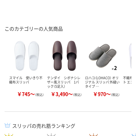
このカテゴリーの人気商品
スマイル 使いきり不
テンダイ シボナシレ
ロハコ（LOHACO） オリ
不織布ス
織布スリッパ
ザー風スリッパ 1パ
ジナル スリッパ 外縫い
ト エコ
ック（5足入）
タイプ …
￥745～
￥3,490～
￥970～
￥
（税込）
（税込）
（税込）
スリッパの売れ筋ランキング