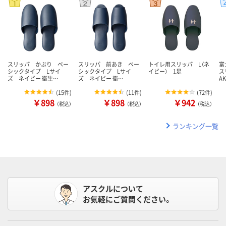
スリッパ かぶり ベー
スリッパ 前あき ベー
トイレ用スリッパ L（ネ
富
シックタイプ Lサイ
シックタイプ Lサイ
イビー） 1足
ス
ズ ネイビー 衛生…
ズ ネイビー 衛…
A
(
15件
)
(
11件
)
(
72件
)
￥898
￥898
￥942
（税込）
（税込）
（税込）
ランキング一覧
アスクルについて
お気軽にご質問ください。