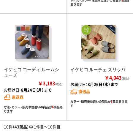
サイズ・カラー・販売単位違いの商品が
3
商品
あります
イケヒコ コーディ ルームシ
イケヒコ ルーチェ スリッパ
ューズ
￥4,043
（税込）
￥3,183
お届け日：
8月26日（水）まで
（税込）
お届け日：
8月24日（月）まで
直送品
直送品
カラー・販売単位違いの商品が
3
商品ありま
す
寸法・カラー・販売単位違いの商品が
6
商品あ
ります
10件（43商品）中 1件目～10件目