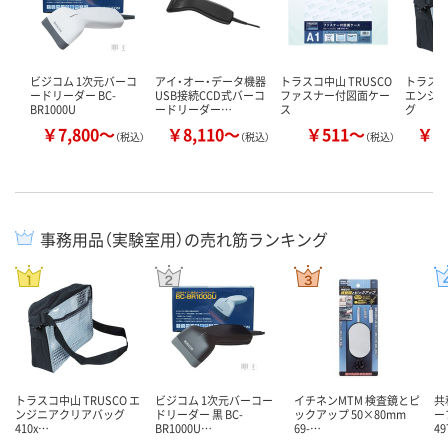
ビジコム 1次元バーコ
アイ・オー・データ機器
トラスコ中山 TRUSCO
トラスコ
ードリーダー BC-
USB接続CCD式バーコ
ファスナー付図面ケー
エンジ
BR1000U
ードリーダー…
ス
グ
￥7,800～
￥8,110～
￥511～
￥1
（税込）
（税込）
（税込）
事務用品（実験室用）の売れ筋ランキング
トラスコ中山 TRUSCO エ
ビジコム 1次元バーコー
イチネンMTM 検査鏡とピ
共
ンジニアクリアバッグ
ドリーダー 黒 BC-
ックアップ 50×80mm
ー
410x…
BR1000U…
69-…
4