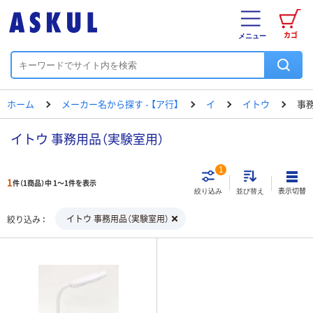
カゴ
メニュー
ホーム
メーカー名から探す - 【ア行】
イ
イトウ
事
イトウ 事務用品（実験室用）
1
1
件（1商品）中 1～1件を表示
表示切替
絞り込み
並び替え
イトウ 事務用品（実験室用）
絞り込み