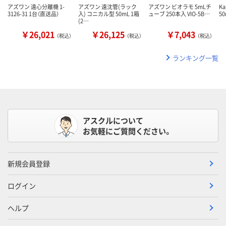
アズワン 遠心分離機 1-
アズワン 遠沈管(ラック
アズワン ビオラモ 5mLチ
K
3126-31 1台（直送品）
入) コニカル型 50mL 1箱
ューブ 250本入 VIO-5B…
50
(2…
￥26,021
￥26,125
￥7,043
（税込）
（税込）
（税込）
ランキング一覧
アスクルについて
お気軽にご質問ください。
新規会員登録
ログイン
ヘルプ