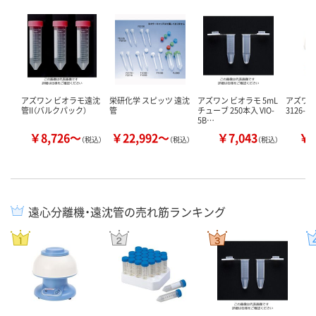
アズワン ビオラモ遠沈
栄研化学 スピッツ 遠沈
アズワン ビオラモ 5mL
アズワン
管II（バルクパック）
管
チューブ 250本入 VIO-
3126-3
5B…
￥8,726～
￥22,992～
￥7,043
￥2
（税込）
（税込）
（税込）
遠心分離機・遠沈管の売れ筋ランキング