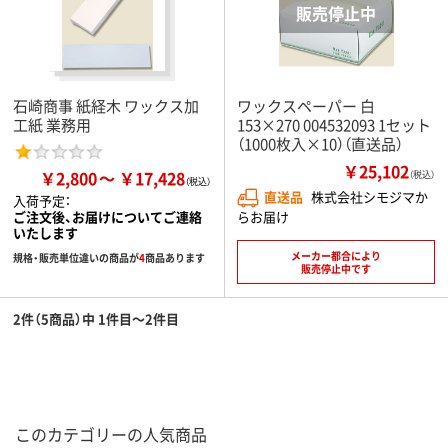
石崎商事 紙経木 ワックス加
ワックスペーパー 白
工紙 業務用
153×270 004532093 1セット
（1000枚入×10）（直送品）
￥25,102
￥2,800
￥17,428
（税込）
直送品
株式会社シモジマか
入荷予定：
らお届け
ご注文後、お届けについてご連絡
いたします
メーカー都合により
規格・販売単位違いの商品が
4
商品あります
販売停止中です
2件（5商品）中 1件目～2件目
このカテゴリーの人気商品