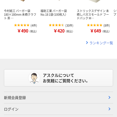
今村紙工 バーガー袋
福助工業 バーガー袋
ストリックスデザイン 未
シ
180×180mm 未晒クラフ
No.18 1袋（100枚入）
晒しバガスモールド フー
プ 
ト 茶 …
ドパック M…
(
4件
)
(
30件
)
(
8件
)
￥490
￥420
￥649
（税込）
（税込）
（税込）
ランキング一覧
アスクルについて
お気軽にご質問ください。
新規会員登録
ログイン