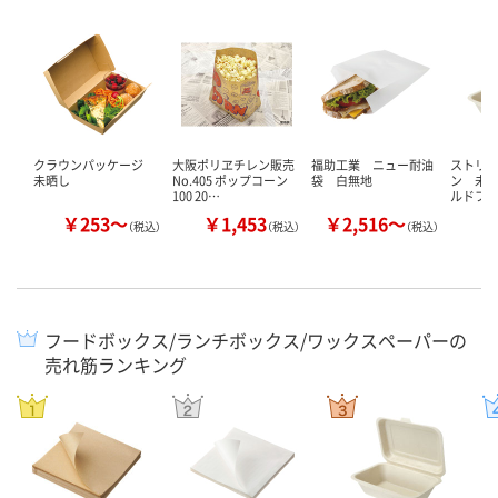
クラウンパッケージ
大阪ポリヱチレン販売
福助工業 ニュー耐油
ストリ
未晒し
No.405 ポップコーン
袋 白無地
ン 未
100 20…
ルドフ
￥253～
￥1,453
￥2,516～
￥
（税込）
（税込）
（税込）
フードボックス/ランチボックス/ワックスペーパーの
売れ筋ランキング