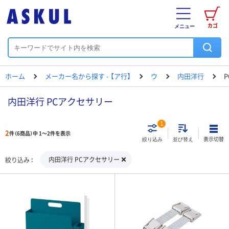
カゴ
メニュー
ホーム
メーカー名から探す - 【ア行】
ウ
内田洋行
内田洋行 PCアクセサリー
1
2
件（6商品）中 1～2件を表示
表示切替
絞り込み
並び替え
内田洋行 PCアクセサリー
絞り込み