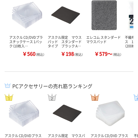
アスクル CD/DVDプラ
アスクル限定 マウス
エレコム スタンダード
不織布C
スチックケース 1パッ
パッド スタンダード
マウスパッド
ス 1枚
ク（10枚入…
タイプ ブラック A…
（200枚入
￥560
￥198
￥579～
（税込）
（税込）
（税込）
PCアクセサリーの売れ筋ランキング
アスクル CD/DVDプラス
アスクル限定 マウスパ
アスクル CD/DVD プラス
不