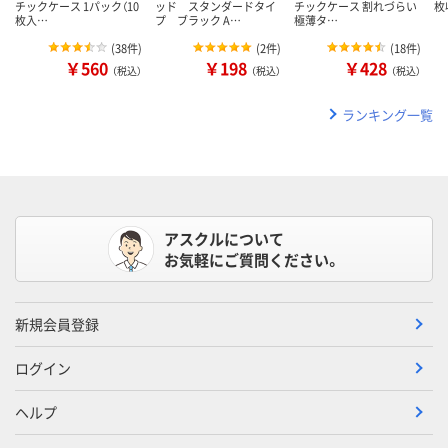
チックケース 1パック（10
ッド スタンダードタイ
チックケース 割れづらい
枚
枚入…
プ ブラック A…
極薄タ…
(
38件
)
(
2件
)
(
18件
)
￥560
￥198
￥428
（税込）
（税込）
（税込）
ランキング一覧
アスクルについて
お気軽にご質問ください。
新規会員登録
ログイン
ヘルプ