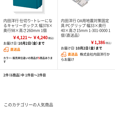
内田洋行 仕切り・トレーにな
内田洋行 OA用地震対策固定
るキャリーボックス 幅378×
具 PCグリップ 幅33×奥行
奥行98×高さ260mm 1個
40×高さ15mm 1-301-0000 1
個（直送品）
￥4,121
￥4,240
￥1,386
お届け日：
10月2日（金）まで
（税込）
お届け日：
10月2日（金）まで
直送品
直送品
株式会社内田洋行か
カラー・販売単位違いの商品が
5
商品ありま
らお届け
す
2件（6商品）中 1件目～2件目
このカテゴリーの人気商品