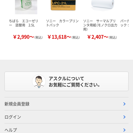
ちばら エコーゼリ
ソニー カラープリン
ソニー サーマルプリ
パーカ
ー 詰替用 2.5L
トパック
ンタ用紙（モノクロ出力
ック ク
用）
￥2,990～
￥13,618～
￥2,407～
￥
（税込）
（税込）
（税込）
アスクルについて
お気軽にご質問ください。
新規会員登録
ログイン
ヘルプ