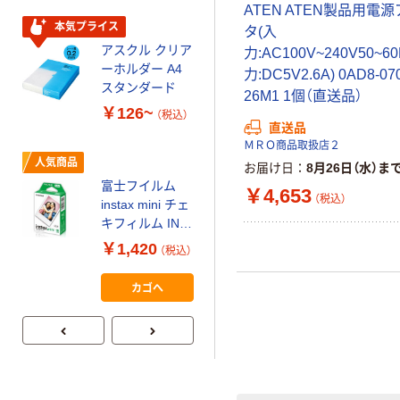
スクル スマート
￥328~
ATEN ATEN製品用電
（税込）
コンパクト ビ
本気プライス
タ(入
ビッド PEFC認
アスクル クリア
力:AC100V~240V50~6
証
オリジナル
ーホルダー A4
力:DC5V2.6A) 0AD8-07
コピー用紙 マ
スタンダード
26M1 1個（直送品）
ルチペーパー
￥126~
（税込）
スーパーエコノ
直送品
ミー+
￥149~
ＭＲＯ商品取扱店２
（税込）
人気商品
お届け日
8月26日（水）ま
富士フイルム
￥4,653
本気プライス
（税込）
instax mini チェ
【ガムテープ】ア
キフィルム INS
スクル 現場のチ
MINI JP1 1パッ
￥1,420
（税込）
カラ 厚さ
ク（10枚入り）
0.22mm 布テー
￥145~
（税込）
カゴへ
プ