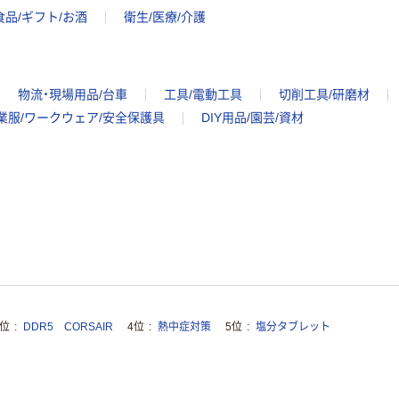
食品/ギフト/お酒
衛生/医療/介護
物流・現場用品/台車
工具/電動工具
切削工具/研磨材
業服/ワークウェア/安全保護具
DIY用品/園芸/資材
3位
DDR5 CORSAIR
4位
熱中症対策
5位
塩分タブレット