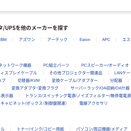
タ/UPSを他のメーカーを探す
IBM
アズワン
アーテック
Eaton
APC
エス
・ネットワーク機器
PC組立パーツ
PCスピーカー/オーディオ
ディスプレイケーブル
その他プロジェクター関連品
LANケ
ハブ
切替器/KVM
変換ケーブル/アダプター
分配器
変換アダプタ・変換プラグ
サーバーラック/OA収納/OA什器
ル表示器
トランス/スイッチング電源/ノイズフィルター/無停電電源装
キャビネット/ボックス（制御盤関連）
電線アクセサリ
イル
トナー/インク/コピー用紙
パソコン/周辺機器/メディア