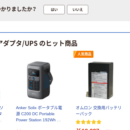
つかりましたか？
はい
いいえ
アダプタ/UPS のヒット商品
人気商品
ソ
Anker Solix ポータブル電
オムロン 交換用バッテリ
タ
源 C200 DC Portable
ーパック
体
Power Station 192Wh ダ
 エ
ークグレー A17275Z1