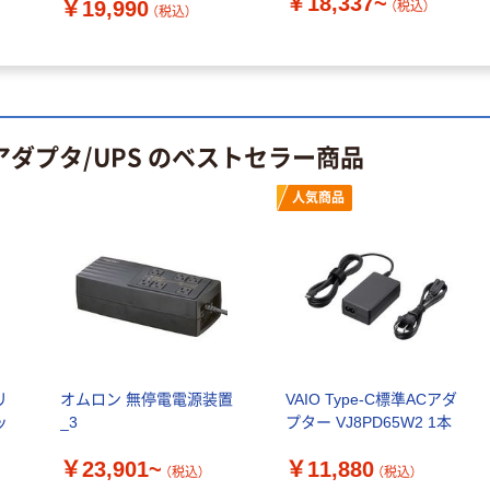
￥18,337~
￥19,990
（税込）
（税込）
アダプタ/UPS のベストセラー商品
人気商品
リ
オムロン 無停電電源装置
VAIO Type-C標準ACアダ
ッ
_3
プター VJ8PD65W2 1本
￥23,901~
￥11,880
（税込）
（税込）