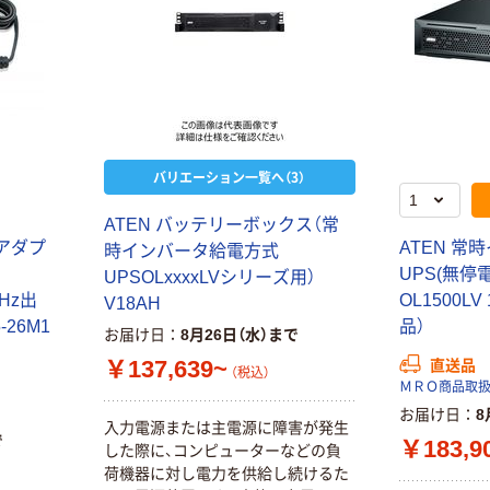
バリエーション一覧へ（3）
ATEN バッテリーボックス（常
源アダプ
ATEN 
時インバータ給電方式
UPS(無停電
UPSOLxxxxLVシリーズ用）
0Hz出
OL1500LV
V18AH
-26M1
品）
お届け日
8月26日（水）まで
￥137,639~
直送品
（税込）
ＭＲＯ商品取
お届け日
8
入力電源または主電源に障害が発生
で
￥183,9
した際に、コンピューターなどの負
荷機器に対し電力を供給し続けるた