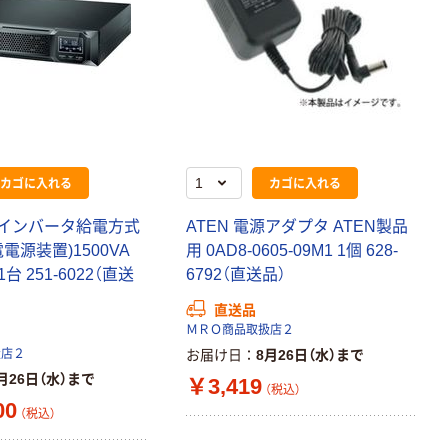
カゴに入れる
カゴに入れる
常時インバータ給電方式
ATEN 電源アダプタ ATEN製品
電源装置)1500VA
用 0AD8-0605-09M1 1個 628-
 1台 251-6022（直送
6792（直送品）
直送品
ＭＲＯ商品取扱店２
扱店２
お届け日
8月26日（水）まで
月26日（水）まで
￥3,419
（税込）
00
（税込）