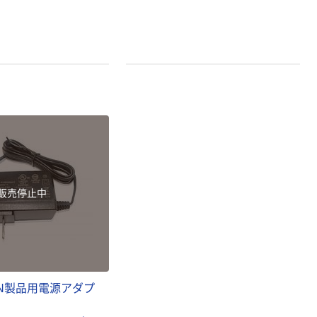
本気プライス
本気プライス
アスクル はたら
キングジム テプ
く ふせん 付箋
ラ TEPRA
75×25mm
PRO【純正】テー
プ 白ラベル
￥377~
￥914~
（税込）
（税込）
12mm幅 （黒文
字）
富士フイルム チ
本気プライス
ェキ専用フィル
ニチバン セロテ
ム INSTAX MINI
ープ 大巻
WW2
販売停止中
￥1,580~
￥124~
（税込）
（税込）
本気プライス
本気プライス
アスクル セロハ
トイレットペー
ンテープ
パー シングル
TEN製品用電源アダプ
120ｍ 再生紙
￥216~
（税込）
100% 6ロール
￥470~
（税込）