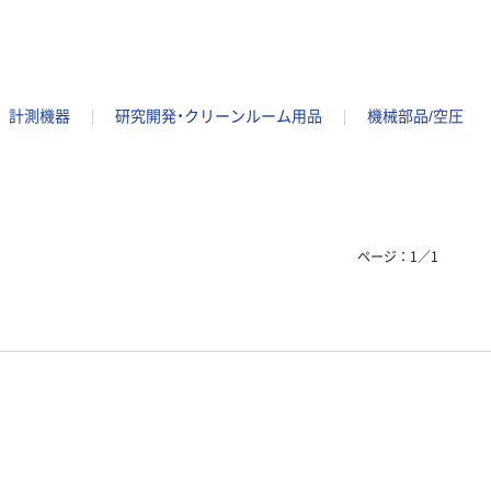
計測機器
研究開発・クリーンルーム用品
機械部品/空圧
ページ：
1
／
1