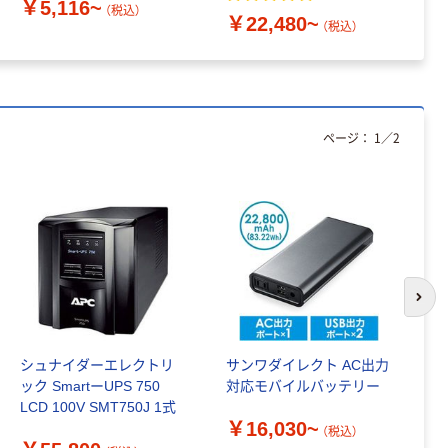
￥
￥5,116~
（税込）
￥22,480~
（税込）
ページ：
1
／
2
次の
シュナイダーエレクトリ
サンワダイレクト AC出力
シ
ック SmartーUPS 750
対応モバイルバッテリー
ッ
LCD 100V SMT750J 1式
B
￥16,030~
（税込）