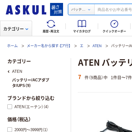
...
バッテ
カテゴリー
履歴・再注文
マイカタログ
クイックオーダー
ホーム
メーカー名から探す-【ア行】
エ
ATEN
バッテリー/A
ATEN バッテ
カテゴリー
ATEN
7
件（9商品）中
1件目〜7
バッテリー/ACアダプ
タ/UPS（9）
ブランドから絞り込む
ATEN（エーテン）（4）
価格（税込）
2000円～3999円（1）