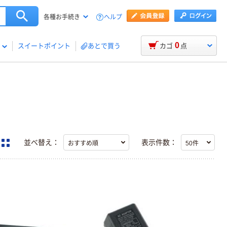
ヘルプ
各種お手続き
0
スイートポイント
あとで買う
カゴ
点
並べ替え：
表示件数：