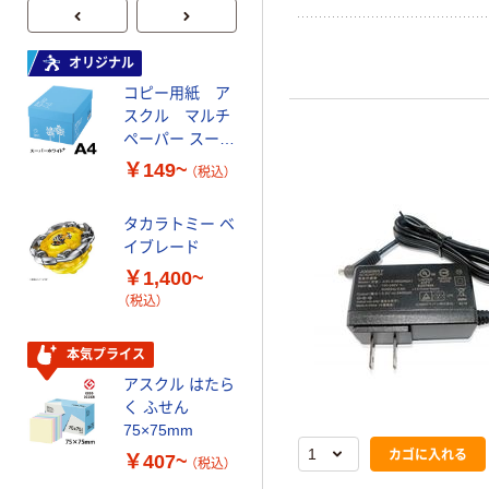
オリジナル
オリジナル
コピー用紙 ア
ゴミ袋 エコノミ
スクル マルチ
ータイプ 乳白半
ペーパー スーパ
透明 高密度タイ
ーホワイト+
プ 詰替用 バイ
￥149~
￥616~
（税込）
（税込）
オマス素材10％
配合
タカラトミー ベ
オリジナル
イブレード
乾電池 単3
￥1,400~
形 アルカリ乾
（税込）
電池 北欧パッ
ケージ アスク
￥140~
（税込）
ルオリジナル
本気プライス
アスクル はたら
本気プライス
く ふせん
ティッシュペー
75×75mm
パー ボックス
カゴに入れる
￥407~
（税込）
150組 5箱入 ア