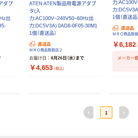
ケージ アスク
ーフリー）
力:AC100V
￥140~
￥398~
源アダプ
ATEN ATEN製品用電源アダプ
（税込）
（税込）
ルオリジナル
力:DC5V3A)
タ(入
1個（直送品
0Hz出
力:AC100V~240V50~60Hz出
富士フイルム
オリジナル
instax mini13
05-
力:DC5V3A) 0AD8-0F05-30M1
直送品
アスクルオリジ
INS MINI 13
1個（直送品）
ＭＲＯ商品取
ナル ラミネー
￥12,100~
トフィルム A4
￥6,182
直送品
（税込）
サイズ
￥458~
ＭＲＯ商品取扱店２
（税込）
100μ（ミクロン）
メーカー
で
お届け日
8月26日（水）まで
本気プライス
￥4,653
本気プライス
（税込）
大塚製薬工場
ペーパータオル
経口補水液 オー
中判 再生紙
エスワン（OS-1）
100％ 200枚
￥159~
（税込）
FSC認証 シング
￥149~
（税込）
ル 大王製紙共同
企画 オリジナル
前へ
次へ
1