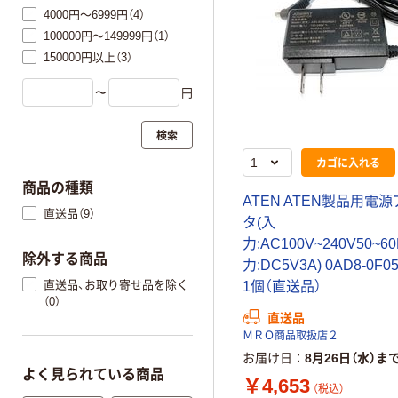
4000円～6999円（4）
100000円～149999円（1）
150000円以上（3）
〜
円
検索
カゴに入れる
商品の種類
ATEN ATEN製品用電
直送品（9）
タ(入
力:AC100V~240V50~6
除外する商品
力:DC5V3A) 0AD8-0F05
直送品、お取り寄せ品を除く
1個（直送品）
（0）
直送品
ＭＲＯ商品取扱店２
お届け日
8月26日（水）ま
よく見られている商品
￥4,653
（税込）