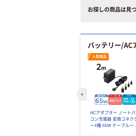
お探しの商品は見
バッテリー/AC
人気商品
前のスライドへ
ACアダプター ノートパ
コン充電器 変換コネク
ー4種 65W ケーブル一
型 黒 ACDC-TP9565BK