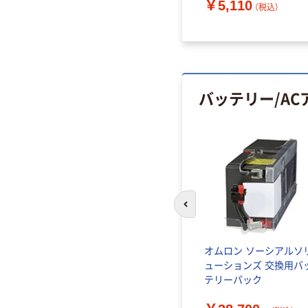
￥5,110
レコム 1個
（税込）
バッテリー/AC
前のスライドへ
ダプター
サイバーパワー UPS（無停
オムロン ソーシアルソ
 スマホ・
電電源装置）
ューションズ 交換用バ
コン充電
テリーパック
￥26,990~
（税込）