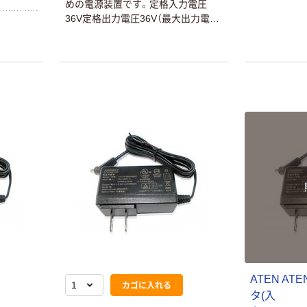
めの電源装置です。定格入力電圧
36V定格出力電圧36V（最大出力電
流）50AMax セット内容： ラックマ
本気プライス
オリジナル
ウントキット×1レールスライドキッ
アスクル はたら
アスクル 「現場
ト×1バッテリーケーブル×1縦置きス
く ふせん
のチカラ」 養生
タンド×1クイックスタートガイド×1
50×15mm
テープ
￥386~
￥358~
（税込）
（税込）
本気プライス
オリジナル
トイレットペー
サントリー 伊右
パー ダブル60
衛門 「お茶、どう
ｍ 再生紙
ぞ。」 緑茶
100% 6ロール
￥460~
￥528~
（税込）
（税込）
リサイクル100
芯あり FSC認
証
オリジナル
オリジナル
乾電池 単4
アスクル プラス
ATEN A
形 アルカリ乾
チックグローブ
カゴに入れる
電池 北欧パッ
粉なし（パウダ
タ(入