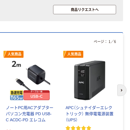
商品リクエストへ
ページ：
1
／
6
人気商品
人気商品
次の
ノートPC用ACアダプター
APC（シュナイダーエレク
パ
パソコン充電器 PD USB-
トリック） 無停電電源装置
無
C ACDC-PD エレコム
（UPS）