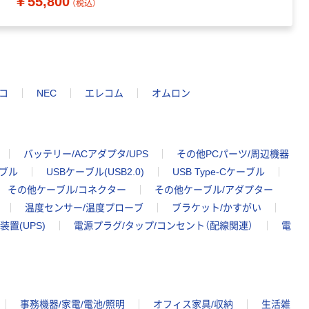
￥55,800
￥
（税込）
コ
NEC
エレコム
オムロン
バッテリー/ACアダプタ/UPS
その他PCパーツ/周辺機器
ーブル
USBケーブル(USB2.0)
USB Type-Cケーブル
その他ケーブル/コネクター
その他ケーブル/アダプター
温度センサー/温度プローブ
ブラケット/かすがい
置(UPS)
電源プラグ/タップ/コンセント（配線関連）
電
事務機器/家電/電池/照明
オフィス家具/収納
生活雑