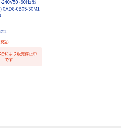
~240V50~60Hz出
リサイクル100
本気プライス
芯あり FSC認
 0AD8-0B05-30M1
証
アスクル トイ
）
レのおそうじシ
ート 大王製紙
扱店２
共同企画 トイ
￥330~
（税込）
レクリーナー
（税込）
トイレシート
オリジナル
本気プライス
都合により販売停止中
アスクル フラッ
です
トファイル エコ
ノミータイプ
A4タテ(コクヨ
￥115~
（税込）
製造）