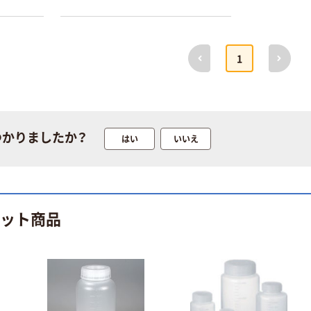
本気プライス
オリジナル
トイレットペー
サントリー 伊右
前へ
次へ
1
パー ダブル60
衛門 「お茶、どう
ｍ 再生紙
ぞ。」 緑茶
100% 6ロール
￥460~
￥528~
（税込）
（税込）
リサイクル100
芯あり FSC認
証
オリジナル
オリジナル
つかりましたか？
はい
いいえ
乾電池 単4
アスクル プラス
形 アルカリ乾
チックグローブ
電池 北欧パッ
粉なし（パウダ
ケージ アスク
ーフリー）
￥140~
￥398~
（税込）
（税込）
ルオリジナル
ヒット商品
富士フイルム
オリジナル
instax mini13
アスクルオリジ
INS MINI 13
ナル ラミネー
￥12,100~
トフィルム A4
（税込）
サイズ
￥458~
（税込）