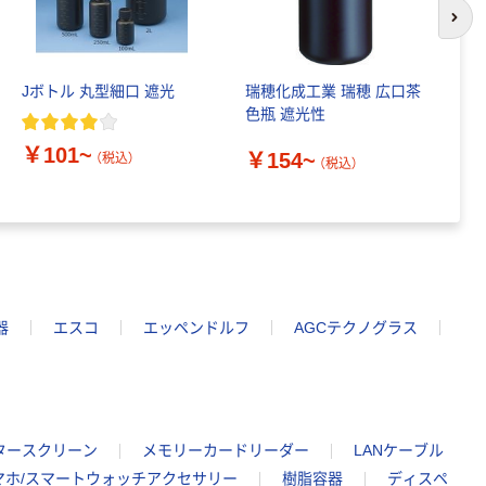
次の
Jボトル 丸型細口 遮光
瑞穂化成工業 瑞穂 広口茶
ケ
色瓶 遮光性
￥
￥101~
￥154~
（税込）
（税込）
器
エスコ
エッペンドルフ
AGCテクノグラス
タースクリーン
メモリーカードリーダー
LANケーブル
マホ/スマートウォッチアクセサリー
樹脂容器
ディスペ