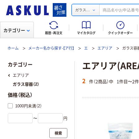
...
ガラス
カテゴリー
履歴・再注文
マイカタログ
クイックオーダー
ホーム
メーカー名から探す-【ア行】
エ
エアリア
ガラス容
エアリア(ARE
カテゴリー
エアリア
2
件（2商品）中
1件目〜2
ガラス容器（2）
価格（税込）
1000円未満（2）
〜
円
検索