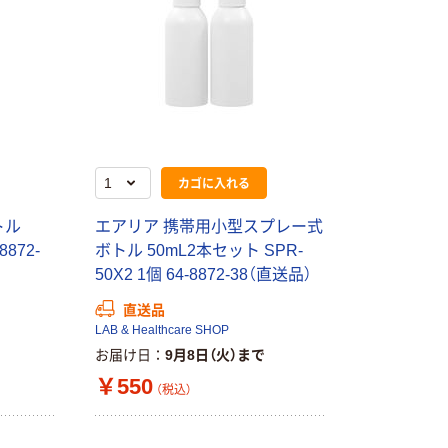
カゴに入れる
トル
エアリア 携帯用小型スプレー式
8872-
ボトル 50mL2本セット SPR-
50X2 1個 64-8872-38（直送品）
直送品
LAB & Healthcare SHOP
本気プライス
オリジナル
お届け日
9月8日（火）まで
アスクル はたら
アスクル 「現場
￥550
く ふせん
のチカラ」 養生
（税込）
50×15mm
テープ
￥386~
￥358~
（税込）
（税込）