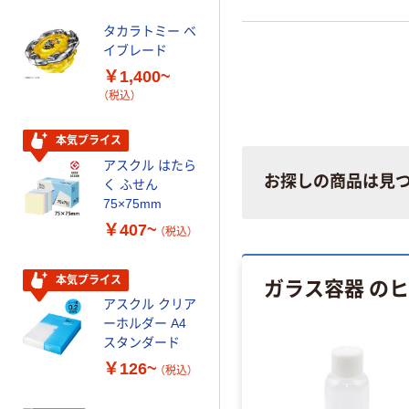
配合
タカラトミー ベ
オリジナル
イブレード
乾電池 単3
￥1,400~
形 アルカリ乾
（税込）
電池 北欧パッ
ケージ アスク
￥140~
（税込）
ルオリジナル
本気プライス
アスクル はたら
本気プライス
お探しの商品は見
く ふせん
ティッシュペー
75×75mm
パー ボックス
￥407~
（税込）
150組 5箱入 ア
スクル スマート
￥328~
（税込）
コンパクト ビ
ガラス容器 の
本気プライス
ビッド PEFC認
アスクル クリア
証
オリジナル
ーホルダー A4
コピー用紙 マ
スタンダード
ルチペーパー
￥126~
（税込）
スーパーエコノ
ミー+
￥149~
（税込）