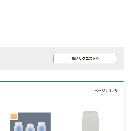
字）
富士フイルム チ
本気プライス
ェキ専用フィル
ニチバン セロテ
ム INSTAX MINI
ープ 大巻
WW2
￥1,580~
￥124~
（税込）
（税込）
本気プライス
本気プライス
アスクル セロハ
商品リクエストへ
トイレットペー
ンテープ
パー シングル
120ｍ 再生紙
￥216~
（税込）
100% 6ロール
￥470~
（税込）
リサイクル100
本気プライス
芯あり FSC認
ページ：
1
／
5
証
アスクル トイ
レのおそうじシ
ート 大王製紙
共同企画 トイ
￥330~
（税込）
レクリーナー
トイレシート