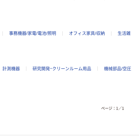
事務機器/家電/電池/照明
オフィス家具/収納
生活雑
計測機器
研究開発・クリーンルーム用品
機械部品/空圧
ページ：
1
／
1