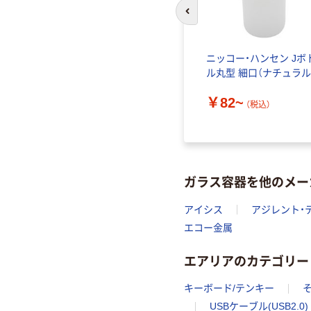
前のスライドへ
ンスチロ
サンプラテック
ニッコー・ハンセン Jボ
（SANPLATEC） サンプラ
ル丸型 細口（ナチュラル
RPEタフボトル広口 64-
￥82~
3697
（税込）
￥148~
）
（税込）
ガラス容器を他のメー
アイシス
アジレント・
エコー金属
エアリアのカテゴリー
キーボード/テンキー
USBケーブル(USB2.0)