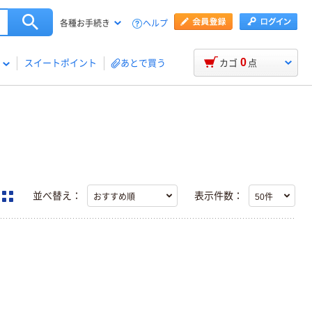
ヘルプ
各種お手続き
0
スイートポイント
あとで買う
カゴ
点
並べ替え：
表示件数：