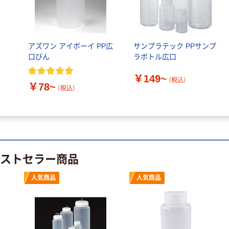
100μ（ミクロン）
本気プライス
本気プライス
大塚製薬工場
ペーパータオル
経口補水液 オー
アズワン アイボーイ PP広
サンプラテック PPサンプ
中判 再生紙
エスワン（OS-1）
口びん
ラボトル広口
100％ 200枚
￥159~
（税込）
FSC認証 シング
￥149~
（税込）
￥149~
（税込）
ル 大王製紙共同
￥78~
（税込）
企画 オリジナル
ベストセラー商品
人気商品
人気商品