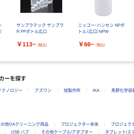
ト
サンプラテック サンプラ
ニッコー・ハンセン NPボ
）
R PPボトル広口
トル（広口）NPW
￥113~
￥66~
（税込）
（税込）
カーを探す
テクノロジー
アズワン
旭製作所
IKA
馬野化学容
その他OAクリーニング用品
プロジェクター本体
プロジェク
USB ハブ
その他ケーブル/アダプター
タブレット/ス