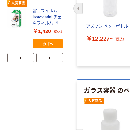
人気商品
富士フイルム
前のスライドへ
本気プライス
instax mini チェ
【ガムテープ】ア
キフィルム INS
アズワン ペットボトル
スクル 現場のチ
MINI JP1 1パッ
￥1,420
（税込）
カラ 厚さ
ク（10枚入り）
￥12,227~
（税込）
0.22mm 布テー
￥145~
（税込）
カゴへ
プ
ガラス容器 の
人気商品