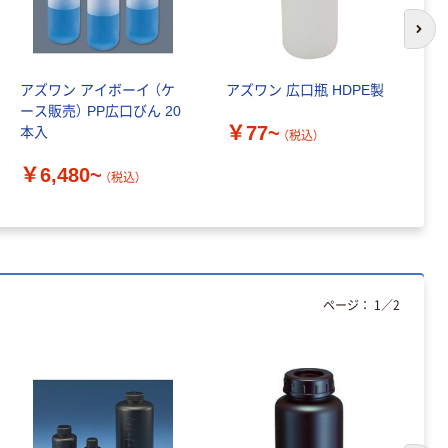
オリジナル
本気プライス
アスクル フラッ
次の
トファイル エコ
ノミータイプ
アズワン アイボーイ （ケ
アズワン 広口瓶 HDPE製
ア
A4タテ(コクヨ
￥115~
（税込）
ース販売） PP広口びん 20
ー
製造）
￥77~
本入
1
（税込）
￥6,480~
（税込）
￥
ページ：
1
／
2