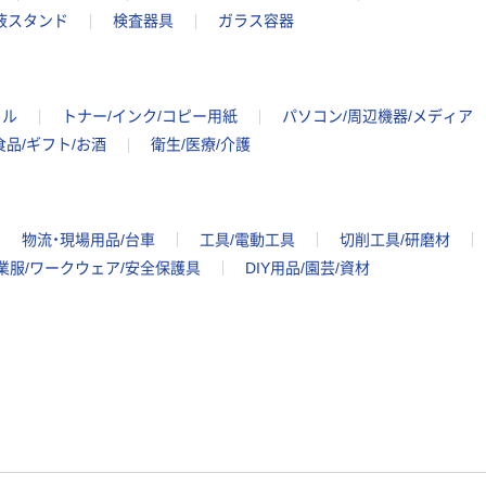
液スタンド
検査器具
ガラス容器
イル
トナー/インク/コピー用紙
パソコン/周辺機器/メディア
食品/ギフト/お酒
衛生/医療/介護
物流・現場用品/台車
工具/電動工具
切削工具/研磨材
業服/ワークウェア/安全保護具
DIY用品/園芸/資材