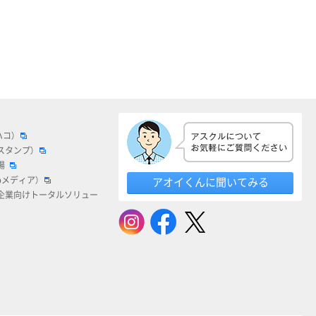
ハコ）
スタンプ）
場
bメディア）
アオイくんに聞いてみる
企業向けトータルソリュー