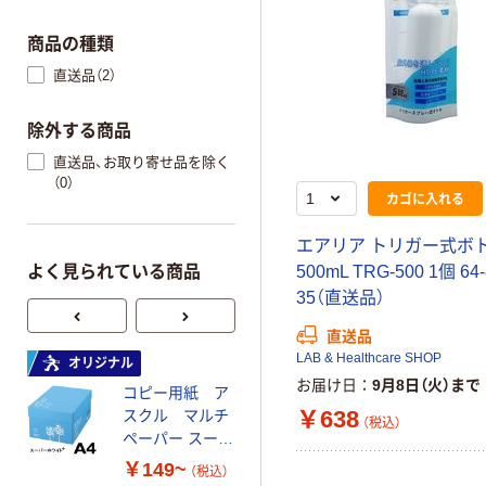
商品の種類
直送品（2）
除外する商品
直送品、お取り寄せ品を除く
（0）
カゴに入れる
エアリア トリガー式ボ
よく見られている商品
500mL TRG-500 1個 64-
35（直送品）
直送品
LAB & Healthcare SHOP
オリジナル
オリジナル
お届け日
9月8日（火）まで
コピー用紙 ア
ゴミ袋 エコノミ
￥638
スクル マルチ
ータイプ 乳白半
（税込）
ペーパー スーパ
透明 高密度タイ
ーホワイト+
プ 詰替用 バイ
￥149~
￥616~
（税込）
（税込）
オマス素材10％