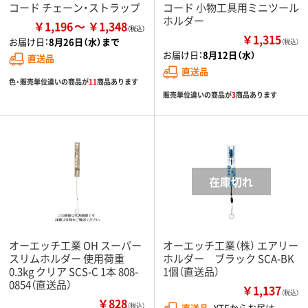
コード チェーン・ストラップ
コード 小物工具用ミニツール
ホルダー
￥1,196
￥1,348
￥1,315
お届け日：
8月26日（水）まで
（税込）
お届け日：
8月12日（水）
直送品
直送品
色・販売単位違いの商品が
11
商品あります
販売単位違いの商品が
3
商品あります
オーエッチ工業 OH スーパー
オーエッチ工業（株） エアリー
スリムホルダー 使用荷重
ホルダー ブラック SCA-BK
0.3kg クリア SCS-C 1本 808-
1個（直送品）
0854（直送品）
￥1,137
（税込）
￥828
（税込）
直送品
YTEからお届け