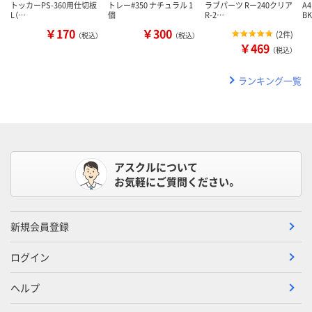
トッカーPS-360用仕切板
トレー#350 ナチュラル 1
ラブパーツ Rー240クリア
A
L（…
個
R-2…
BK
￥170
￥300
(
2件
)
（税込）
（税込）
￥469
（税込）
ランキング一覧
アスクルについて
お気軽にご質問ください。
新規会員登録
ログイン
ヘルプ