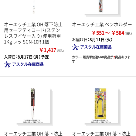
オーエッチ工業 OH 落下防止
オーエッチ工業 ペンホルダー
用セーフティコード(ステン
￥551
￥584
レスワイヤー入り) 使用荷重
お届け日：
8月11日（火）
1Kg レッ SCN-10R 1個
アスクル在庫商品
￥1,417
（税込）
入荷日：
8月17日（月）予定
カラー・販売単位違いの商品が
2
商品ありま
す
アスクル在庫商品
オーエッチ工業 OH 落下防止
オーエッチ工業 OH 落下防止