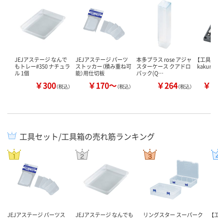
JEJアステージ なんで
JEJアステージ パーツ
本多プラス rose アジャ
【工具セ
もトレー#350 ナチュラ
ストッカー（積み重ね可
スターケース クアドロ
kakuri
ル 1個
能）用仕切板
パック(Q…
￥300
￥170～
￥264
￥3
（税込）
（税込）
（税込）
工具セット/工具箱の売れ筋ランキング
JEJアステージ パーツス
JEJアステージ なんでも
リングスター スーパーク
【