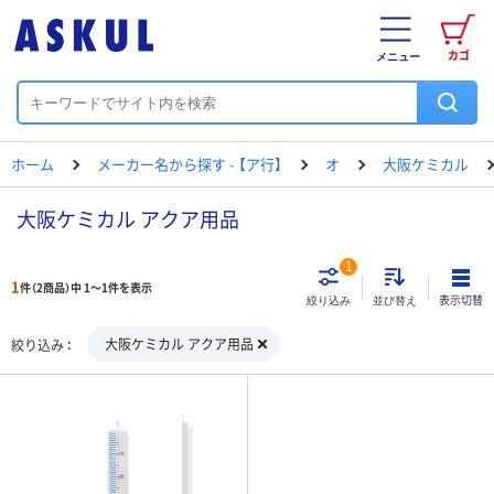
カゴ
メニュー
ホーム
メーカー名から探す - 【ア行】
オ
大阪ケミカル
大阪ケミカル アクア用品
1
1
件（2商品）中 1～1件を表示
表示切替
絞り込み
並び替え
大阪ケミカル アクア用品
絞り込み