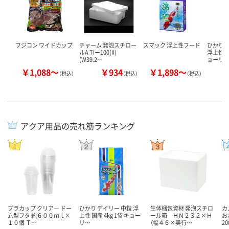
フジコン ワイドカップ
チャーム 発泡スチロー
スマック 浮上性フード
ひかり 
ルA TIー100(II)
浮上性 国
(W39.2…
ョーリ
￥1,088～
￥934
￥1,898～
￥
（税込）
（税込）
（税込）
アクア用品の売れ筋ランキング
プラカップ クリア― ドー
ひかり デイリー 中粒 浮
生体梱包資材 発泡スチロ
カ
ム型フタ 約６００ｍｌ×
上性 国産 4kg 1袋 キョー
ール箱 ＨＮ２３２×Ｈ
お
１０個 Ｔ…
リ…
（幅４６×奥行…
2