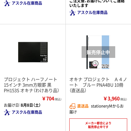
ご注文後、お届けについてご連絡
アスクル在庫商品
いたします
アスクル在庫商品
プロジェクト ハーフノート
オキナ プロジェクト Ａ４ノ
15インチ 3mm方眼罫 黒
ート ブルー PNA4BU 10冊
PH153S オキナ（わけあり品）
（直送品）
￥704
￥3,960
（税込）
（税込）
お届け日：
8月8日（土）
直送品
stationeryMからお
届け
アスクル在庫商品
メーカー都合により
販売停止中です