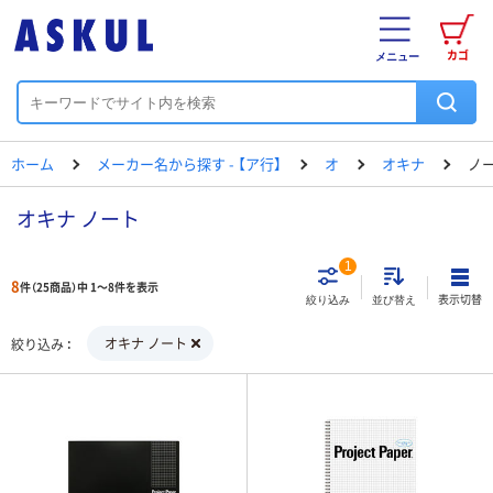
カゴ
メニュー
ホーム
メーカー名から探す - 【ア行】
オ
オキナ
ノ
オキナ ノート
1
8
件（25商品）中 1～8件を表示
表示切替
絞り込み
並び替え
オキナ ノート
絞り込み