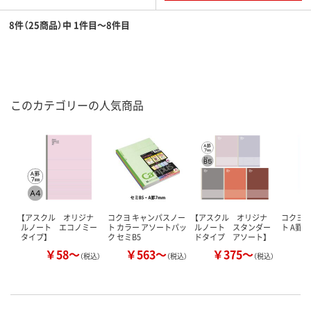
8件（25商品）中 1件目～8件目
このカテゴリーの人気商品
【アスクル オリジナ
コクヨ キャンパスノー
【アスクル オリジナ
コクヨ 
ルノート エコノミー
ト カラー アソートパッ
ルノート スタンダー
ト A罫 
タイプ】
ク セミB5
ドタイプ アソート】
￥58～
￥563～
￥375～
（税込）
（税込）
（税込）