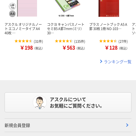
アスクル オリジナルノー
コクヨ キャンパスノート
プラス ノートブック A5 A
ア
ト エコノミータイプ A4
セミB5 A罫7ｍｍ（ミリ）
罫 30枚 1冊 NO-103…
ト
40枚 …
30…
ソ
(
31件
)
(
135件
)
(
27件
)
￥198
￥563
￥128
（税込）
（税込）
（税込）
ランキング一覧
アスクルについて
お気軽にご質問ください。
新規会員登録