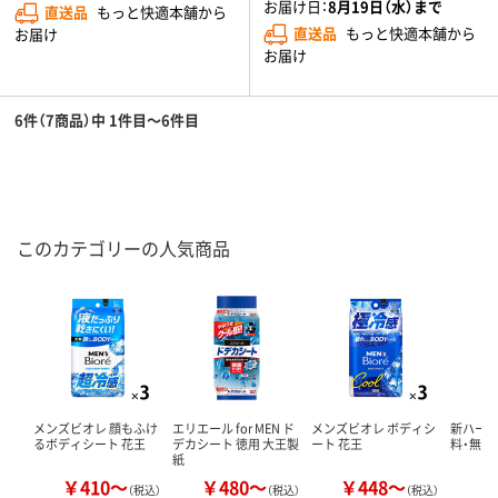
お届け日：
8月19日（水）まで
直送品
もっと快適本舗から
直送品
もっと快適本舗から
お届け
お届け
6件（7商品）中 1件目～6件目
このカテゴリーの人気商品
メンズビオレ 顔もふけ
エリエール for MEN ド
メンズビオレ ボディシ
新ハービ
るボディシート 花王
デカシート 徳用 大王製
ート 花王
料・無着
紙
￥410～
￥480～
￥448～
￥
（税込）
（税込）
（税込）