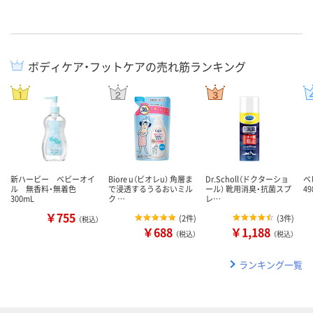
ボディケア・フットケアの売れ筋ランキング
新ハービー ベビーオイ
Biore u（ビオレu） 角層ま
Dr.Scholl（ドクターショ
ベ
ル 無香料・無着色
で浸透するうるおいミル
ール） 靴用消臭・抗菌スプ
49
300mL
ク …
レ…
￥755
(
2件
)
(
3件
)
（税込）
￥688
￥1,188
（税込）
（税込）
ランキング一覧