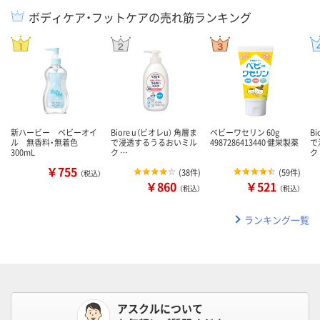
ボディケア・フットケアの売れ筋ランキング
新ハービー ベビーオイ
Biore u（ビオレu） 角層ま
ベビーワセリン 60g
B
ル 無香料・無着色
で浸透するうるおいミル
4987286413440 健栄製薬
で
300mL
ク …
ク
￥755
(
38件
)
(
59件
)
（税込）
￥860
￥521
（税込）
（税込）
ランキング一覧
アスクルについて