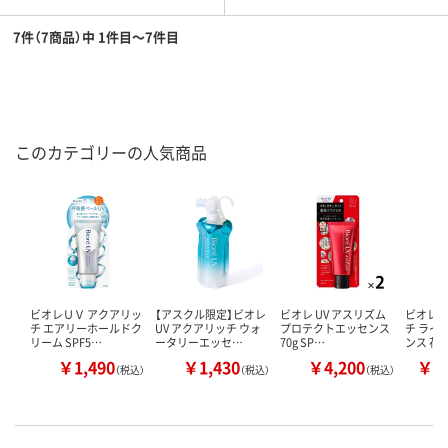
7件（7商品）中 1件目～7件目
このカテゴリーの人気商品
ビオレＵＶ アクアリッ
【アスクル限定】ビオレ
ビオレ UV アスリズム
ビオレ 
チ エアリーホールドク
UV アクアリッチ ウォ
プロテクトエッセンス
チ ライ
リーム SPF5…
ータリーエッセ…
70g SP…
ンス 花
￥1,490
￥1,430
￥4,200
￥1
（税込）
（税込）
（税込）