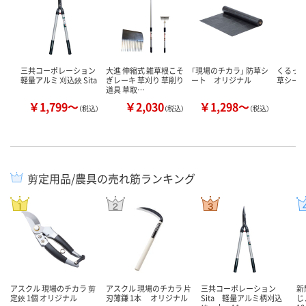
三共コーポレーション
大進 伸縮式 雑草根こそ
「現場のチカラ」 防草シ
くるっと
軽量アルミ 刈込鋏 Sita
ぎレーキ 草刈り 草削り
ート オリジナル
草シー
道具 草取…
￥1,799～
￥2,030
￥1,298～
￥
（税込）
（税込）
（税込）
剪定用品/農具の売れ筋ランキング
アスクル 現場のチカラ 剪
アスクル 現場のチカラ 片
三共コーポレーション
新
定鋏 1個 オリジナル
刃薄鎌 1本 オリジナル
Sita 軽量アルミ柄刈込
じ