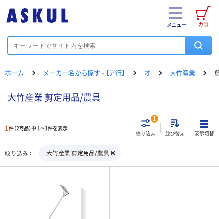
カゴ
メニュー
ホーム
メーカー名から探す - 【ア行】
オ
大竹産業
大竹産業 剪定用品/農具
1
1
件（2商品）中 1～1件を表示
表示切替
絞り込み
並び替え
大竹産業 剪定用品/農具
絞り込み