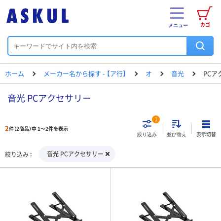
カゴ
メニュー
ホーム
メーカー名から探す - 【ア行】
オ
音光
PCア
音光 PCアクセサリー
1
2
件（2商品）中 1～2件を表示
表示切替
絞り込み
並び替え
音光 PCアクセサリー
絞り込み