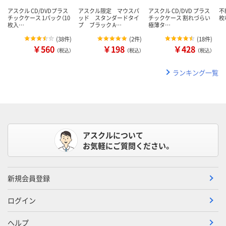
アスクル CD/DVDプラス
アスクル限定 マウスパ
アスクル CD/DVD プラス
不
チックケース 1パック（10
ッド スタンダードタイ
チックケース 割れづらい
枚
枚入…
プ ブラック A…
極薄タ…
(
38件
)
(
2件
)
(
18件
)
￥560
￥198
￥428
（税込）
（税込）
（税込）
ランキング一覧
アスクルについて
お気軽にご質問ください。
新規会員登録
ログイン
ヘルプ