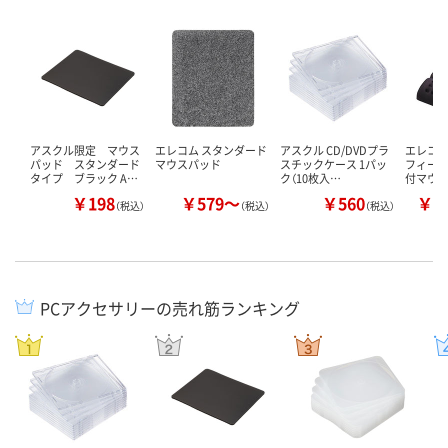
アスクル限定 マウス
エレコム スタンダード
アスクル CD/DVDプラ
エレコム
パッド スタンダード
マウスパッド
スチックケース 1パッ
フィー＞
タイプ ブラック A…
ク（10枚入…
付マウ
￥198
￥579～
￥560
￥1
（税込）
（税込）
（税込）
PCアクセサリーの売れ筋ランキング