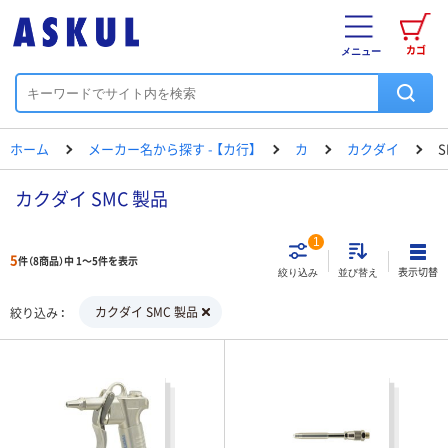
カゴ
メニュー
ホーム
メーカー名から探す - 【カ行】
カ
カクダイ
S
カクダイ SMC 製品
1
5
件（8商品）中 1～5件を表示
表示切替
絞り込み
並び替え
カクダイ SMC 製品
絞り込み