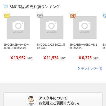
SMC 製品の売れ筋ランキング
SMC CDA2D40ー40ー
SMC CG1DA25-300Z 1個
SMC AR30ー02BGーD 1
SM
XC3BD 1個（直送品）
（直送品）
個（直送品）
個
￥13,952
￥11,534
￥6,325
（税込）
（税込）
（税込）
ランキング一覧
アスクルについて
お気軽にご質問ください。