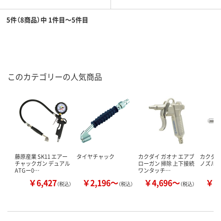
5件（8商品）中 1件目～5件目
このカテゴリーの人気商品
藤原産業 SK11 エアー
タイヤチャック
カクダイ ガオナ エアブ
カクダイ 
チャックガン デュアル
ローガン 掃除 上下接続
ノズル強力
ATGー0…
ワンタッチ…
￥6,427
￥2,196～
￥4,696～
￥9
（税込）
（税込）
（税込）