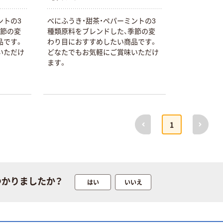
本気プライス
オリジナル
アスクル はたら
アスクル 「現場
ントの3
べにふうき・甜茶・ペパーミントの3
く ふせん
のチカラ」 養生
季節の変
種類原料をブレンドした、季節の変
50×15mm
テープ
品です。
わり目におすすめしたい商品です。
￥386~
￥358~
いただけ
どなたでもお気軽にご賞味いただけ
（税込）
（税込）
ます。
本気プライス
オリジナル
トイレットペー
サントリー 伊右
パー ダブル60
衛門 「お茶、どう
ｍ 再生紙
ぞ。」 緑茶
前へ
次へ
100% 6ロール
1
￥460~
￥528~
（税込）
（税込）
リサイクル100
芯あり FSC認
証
オリジナル
オリジナル
乾電池 単4
アスクル プラス
形 アルカリ乾
チックグローブ
つかりましたか？
はい
いいえ
電池 北欧パッ
粉なし（パウダ
ケージ アスク
ーフリー）
￥140~
￥398~
（税込）
（税込）
ルオリジナル