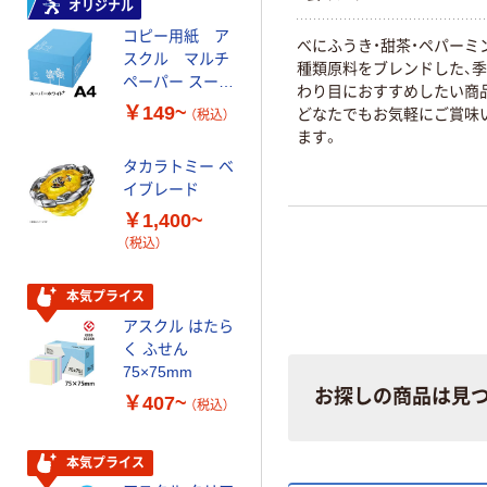
オリジナル
オリジナル
コピー用紙 ア
ゴミ袋 エコノミ
べにふうき・甜茶・ペパーミ
スクル マルチ
ータイプ 乳白半
種類原料をブレンドした、
ペーパー スーパ
透明 高密度タイ
わり目におすすめしたい商
ーホワイト+
プ 詰替用 バイ
￥149~
￥616~
どなたでもお気軽にご賞味
（税込）
（税込）
オマス素材10％
ます。
配合
タカラトミー ベ
オリジナル
イブレード
乾電池 単3
￥1,400~
形 アルカリ乾
（税込）
電池 北欧パッ
ケージ アスク
￥140~
（税込）
ルオリジナル
本気プライス
アスクル はたら
本気プライス
く ふせん
ティッシュペー
75×75mm
パー ボックス
お探しの商品は見
￥407~
（税込）
150組 5箱入 ア
スクル スマート
￥328~
（税込）
コンパクト ビ
本気プライス
ビッド PEFC認