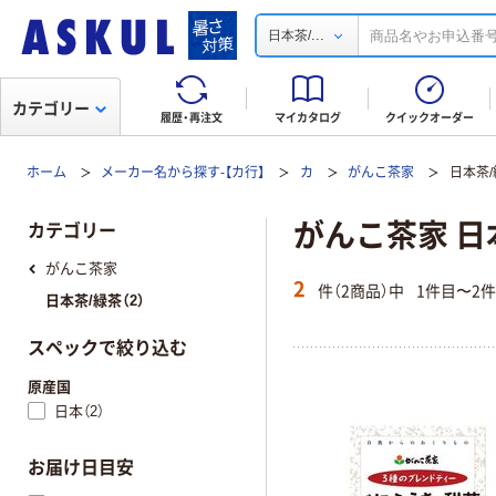
...
日本茶/
カテゴリー
履歴・再注文
マイカタログ
クイックオーダー
ホーム
メーカー名から探す-【カ行】
カ
がんこ茶家
日本茶/
がんこ茶家 日
カテゴリー
がんこ茶家
2
件（2商品）中
1件目〜2
日本茶/緑茶（2）
スペックで絞り込む
原産国
日本（2）
お届け日目安