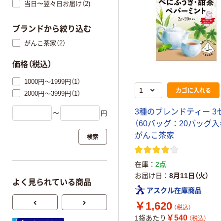
当日〜翌々日お届け（2)
ブランドから絞り込む
がんこ茶家（2）
価格（税込）
1000円～1999円（1）
カゴに入れる
2000円～3999円（1）
3種のブレンドティー 3
〜
円
（60バッグ：20バッグ入
がんこ茶家
検索
在庫
2点
お届け日
8月11日（火）
よく見られている商品
アスクル在庫商品
￥1,620
（税込）
￥540
1袋あたり
（税込）