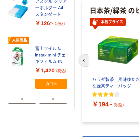
アスクル クリア
証
オリジナル
日本茶/緑茶 の
ーホルダー A4
コピー用紙 マ
スタンダード
ルチペーパー
本気プライス
￥126~
（税込）
スーパーエコノ
ミー+
￥149~
（税込）
人気商品
富士フイルム
本気プライス
instax mini チェ
【ガムテープ】ア
キフィルム INS
前のスライドへ
スクル 現場のチ
MINI JP1 1パッ
￥1,420
（税込）
カラ 厚さ
ク（10枚入り）
ハラダ製茶 風味ゆた
0.22mm 布テー
￥145~
（税込）
カゴへ
な緑茶ティーバッグ
プ
￥194~
（税込）