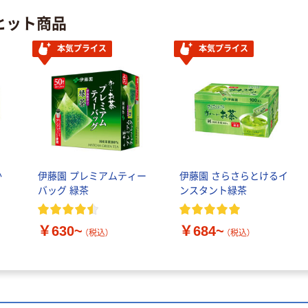
富士フイルム
オリジナル
ヒット商品
instax mini13
アスクルオリジ
INS MINI 13
ナル ラミネー
本気プライス
本気プライス
￥12,100~
トフィルム A4
（税込）
サイズ
￥458~
（税込）
100μ（ミクロン）
本気プライス
本気プライス
大塚製薬工場
ペーパータオル
経口補水液 オー
中判 再生紙
エスワン（OS-1）
100％ 200枚
￥159~
（税込）
か
伊藤園 プレミアムティー
伊藤園 さらさらとけるイ
FSC認証 シング
￥149~
（税込）
バッグ 緑茶
ンスタント緑茶
ル 大王製紙共同
企画 オリジナル
￥630~
￥684~
（税込）
（税込）