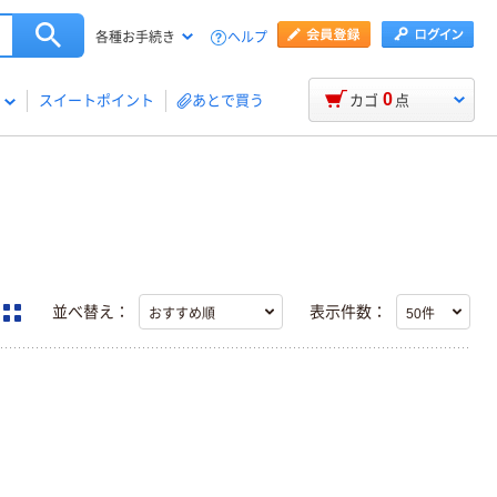
ヘルプ
各種お手続き
0
スイートポイント
あとで買う
カゴ
点
並べ替え：
表示件数：