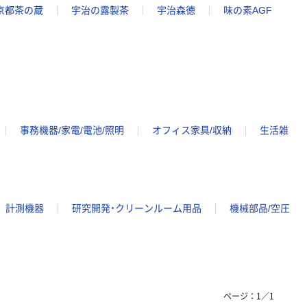
京都茶の蔵
宇治の露製茶
宇治森徳
味の素AGF
事務機器/家電/電池/照明
オフィス家具/収納
生活雑
計測機器
研究開発・クリーンルーム用品
機械部品/空圧
ページ：
1
／
1