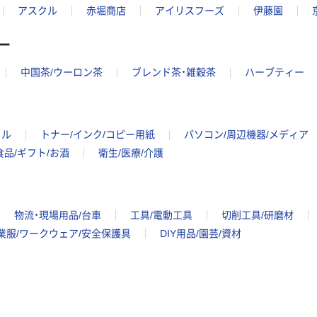
アスクル
赤堀商店
アイリスフーズ
伊藤園
ー
中国茶/ウーロン茶
ブレンド茶・雑穀茶
ハーブティー
イル
トナー/インク/コピー用紙
パソコン/周辺機器/メディア
食品/ギフト/お酒
衛生/医療/介護
物流・現場用品/台車
工具/電動工具
切削工具/研磨材
業服/ワークウェア/安全保護具
DIY用品/園芸/資材