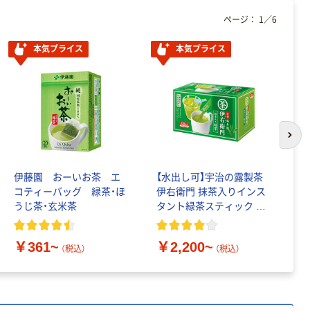
レのおそうじシ
ページ：
1
／
6
ート 大王製紙
共同企画 トイ
￥330~
本気プライス
本気プライス
（税込）
レクリーナー
トイレシート
オリジナル
本気プライス
アスクル フラッ
トファイル エコ
ノミータイプ
次の
A4タテ(コクヨ
￥115~
（税込）
製造）
伊藤園 おーいお茶 エ
【水出し可】宇治の露製茶
（
コティーバッグ 緑茶・ほ
伊右衛門 抹茶入りインス
ッ
うじ茶・玄米茶
タント緑茶スティック 大
茶
容量
￥361~
￥2,200~
￥
（税込）
（税込）