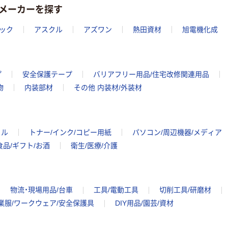
メーカーを探す
ック
アスクル
アズワン
熱田資材
旭電機化成
プ
安全保護テープ
バリアフリー用品/住宅改修関連用品
物
内装部材
その他 内装材/外装材
イル
トナー/インク/コピー用紙
パソコン/周辺機器/メディア
食品/ギフト/お酒
衛生/医療/介護
物流・現場用品/台車
工具/電動工具
切削工具/研磨材
業服/ワークウェア/安全保護具
DIY用品/園芸/資材