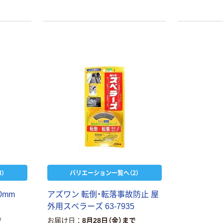
本気プライス
オリジナル
トイレットペー
アスクル 「現場
）
バリエーション一覧へ（2）
パー ダブル60
のチカラ」 養生
ｍ 再生紙
テープ
0mm
アズワン 転倒・転落事故防止 屋
100% 6ロール
￥460~
￥358~
外用スベラーズ 63-7935
（税込）
（税込）
リサイクル100
で
お届け日
8月28日（金）まで
芯あり FSC認