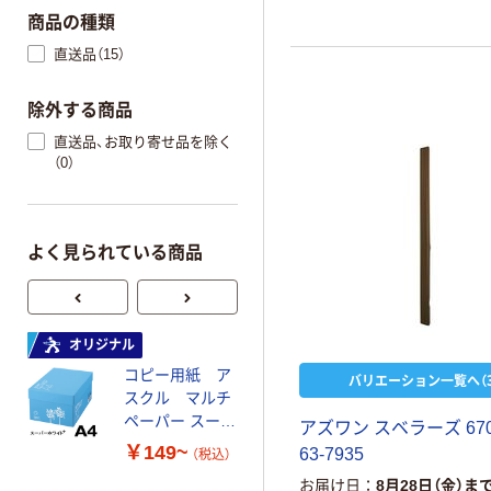
商品の種類
直送品（15）
除外する商品
直送品、お取り寄せ品を除く
（0）
よく見られている商品
オリジナル
オリジナル
コピー用紙 ア
ゴミ袋 エコノミ
バリエーション一覧へ（3
スクル マルチ
ータイプ 乳白半
ペーパー スーパ
透明 高密度タイ
アズワン スベラーズ 67
ーホワイト+
プ 詰替用 バイ
￥149~
￥616~
63-7935
（税込）
（税込）
オマス素材10％
お届け日
8月28日（金）ま
配合