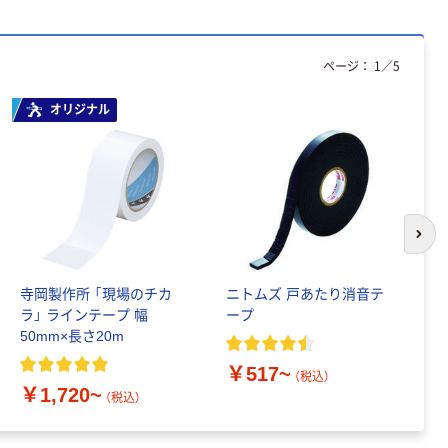
アスクル フラッ
トファイル エコ
ノミータイプ
ページ：
1
／
5
A4タテ(コクヨ
￥115~
（税込）
製造）
オリジナル
次の
寺岡製作所 「現場のチカ
ニトムズ 戸あたり消音テ
ベ
ラ」 ラインテープ 幅
ープ
止
50mm×長さ20m
2
￥517~
（税込）
￥1,720~
￥
（税込）