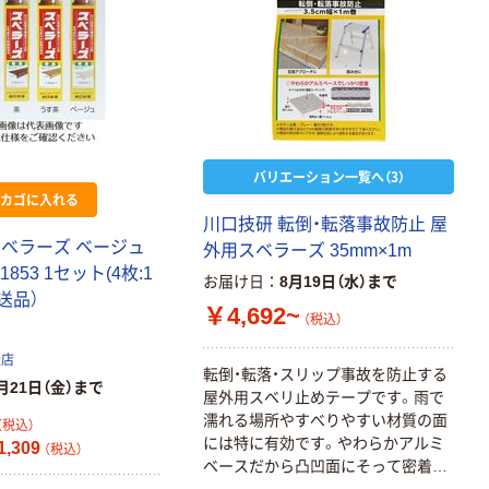
バリエーション一覧へ（3）
カゴに入れる
川口技研 転倒・転落事故防止 屋
スベラーズ ベージュ
外用スベラーズ 35mm×1m
11853 1セット(4枚:1
お届け日
8月19日（水）まで
送品）
￥4,692~
（税込）
扱店
転倒・転落・スリップ事故を防止する
月21日（金）まで
屋外用スベリ止めテープです。雨で
濡れる場所やすべりやすい材質の面
（税込）
には特に有効です。やわらかアルミ
,309
（税込）
ベースだから凸凹面にそって密着。
コンクリートやタイル、鉄板、石材な