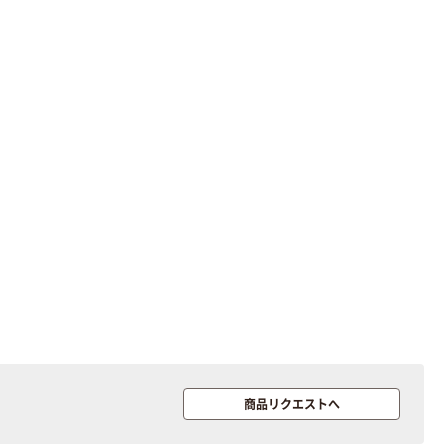
富士フイルム チ
本気プライス
ェキ専用フィル
アスクル セロハ
ム INSTAX MINI
ンテープ
WW2
￥1,580~
￥216~
（税込）
（税込）
本気プライス
本気プライス
ニチバン セロテ
トイレットペー
ープ 大巻
パー シングル
120ｍ 再生紙
￥124~
（税込）
100% 6ロール
￥470~
（税込）
リサイクル100
本気プライス
芯あり FSC認
証
アスクル トイ
レのおそうじシ
ート 大王製紙
共同企画 トイ
￥330~
（税込）
レクリーナー
商品リクエストへ
トイレシート
オリジナル
本気プライス