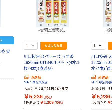
）
カゴに入れる
め 安
川口技研 スベラーズ うす茶
川口技研 
1820mm 011846 1セット(4枚:1
1820mm 0
で
枚×4本)（直送品）
枚×4本)（直
直送品
直送品
ＭＲＯ商品取扱店
ＭＲＯ商品取
お届け日
8月21日（金）まで
お届け日
8
￥5,236
￥5,236
（税込）
￥1,309
￥1
1枚あたり
1枚あたり
（税込）