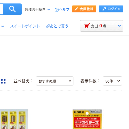
ヘルプ
各種お手続き
0
スイートポイント
あとで買う
カゴ
点
並べ替え：
表示件数：