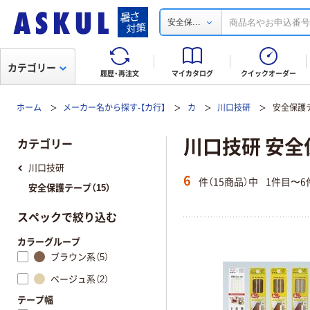
...
安全保
カテゴリー
履歴・再注文
マイカタログ
クイックオーダー
ホーム
メーカー名から探す-【カ行】
カ
川口技研
安全保護
川口技研 安
カテゴリー
川口技研
6
件（15商品）中
1件目〜6
安全保護テープ（15）
スペックで絞り込む
カラーグループ
ブラウン系（5）
ベージュ系（2）
テープ幅