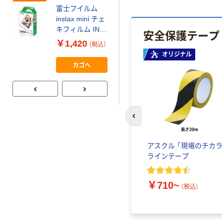
富士フイルム
本気プライス
instax mini チェ
【ガムテープ】ア
キフィルム INS
安全保護テープ
スクル 現場のチ
MINI JP1 1パッ
￥1,420
（税込）
カラ 厚さ
ク（10枚入り）
オリジナル
0.22mm 布テー
￥145~
（税込）
カゴへ
プ
前のスライドへ
アスクル 「現場のチカラ
ラインテープ
￥710~
（税込）