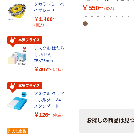
タカラトミー ベ
オリジナル
￥550~
（税込）
イブレード
乾電池 単3
￥1,400~
形 アルカリ乾
（税込）
電池 北欧パッ
ケージ アスク
￥140~
（税込）
ルオリジナル
本気プライス
アスクル はたら
本気プライス
く ふせん
ティッシュペー
75×75mm
パー ボックス
￥407~
（税込）
150組 5箱入 ア
スクル スマート
￥328~
（税込）
コンパクト ビ
本気プライス
ビッド PEFC認
アスクル クリア
証
オリジナル
ーホルダー A4
コピー用紙 マ
スタンダード
ルチペーパー
￥126~
（税込）
スーパーエコノ
お探しの商品は見
ミー+
￥149~
（税込）
人気商品