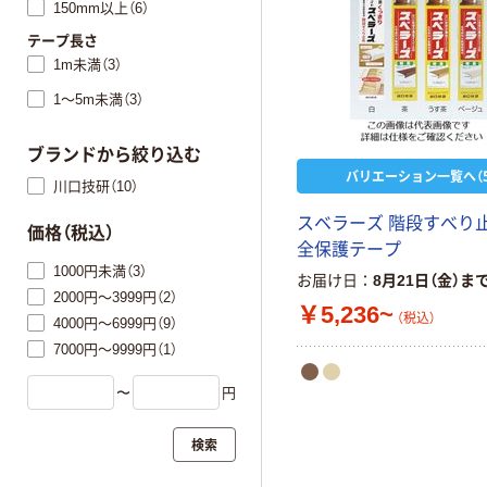
150mm以上（6）
テープ長さ
1m未満（3）
1～5m未満（3）
ブランドから絞り込む
バリエーション一覧へ（5
川口技研（10）
スベラーズ 階段すべり止
価格（税込）
全保護テープ
1000円未満（3）
お届け日
8月21日（金）ま
2000円～3999円（2）
￥5,236~
（税込）
4000円～6999円（9）
7000円～9999円（1）
〜
円
検索