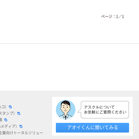
ページ：
1
／
1
ハコ）
スタンプ）
場
bメディア）
アオイくんに聞いてみる
企業向けトータルソリュー