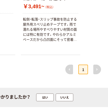
証
オリジナル
オリジナル
￥3,491~
（税込）
乾電池 単4
アスクル プラス
形 アルカリ乾
チックグローブ
転倒・転落・スリップ事故を防止する
電池 北欧パッ
粉なし（パウダ
屋外用スベリ止めテープです。雨で
ケージ アスク
ーフリー）
￥140~
￥398~
（税込）
（税込）
濡れる場所やすべりやすい材質の面
ルオリジナル
には特に有効です。やわらかアルミ
ベースだから凸凹面にそって密着。
富士フイルム
オリジナル
コンクリートやタイル、鉄板、石材な
instax mini13
アスクルオリジ
どに貼付けできます。水や油のかか
INS MINI 13
ナル ラミネー
る場所にも使用できます。階段、コン
￥12,100~
トフィルム A4
クリートの階段、脚立、ハシゴ、玄関
（税込）
サイズ
￥458~
のアプローチなどに貼り付けるすべ
（税込）
前へ
次へ
100μ（ミクロン）
1
り材。
オリジナル
本気プライス
サントリー 伊右
アスクル はたら
衛門 「お茶、どう
く ふせん
ぞ。」 緑茶
50×15mm
つかりましたか？
￥528~
はい
いいえ
（税込）
￥386~
（税込）