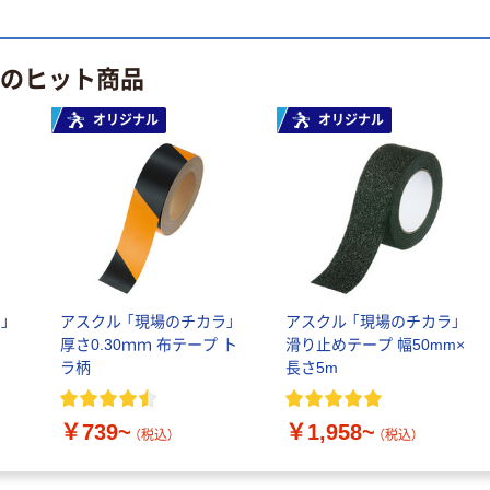
本気プライス
本気プライス
アスクル はたら
ペーパータオル
く ふせん 付箋
 のヒット商品
中判 再生紙
75×25mm
100％ 200枚
￥377~
オリジナル
オリジナル
（税込）
FSC認証 シング
￥149~
（税込）
ル 大王製紙共同
企画 オリジナル
」
アスクル 「現場のチカラ」
アスクル 「現場のチカラ」
厚さ0.30ｍｍ 布テープ ト
滑り止めテープ 幅50mm×
ラ柄
長さ5m
￥739~
￥1,958~
（税込）
（税込）