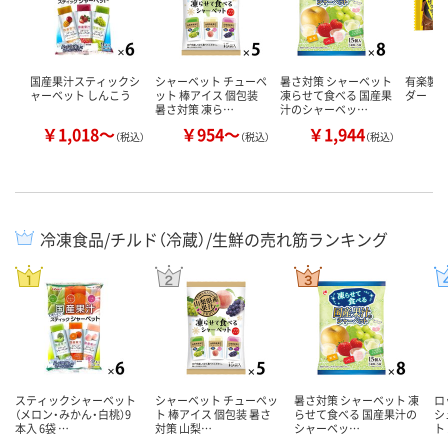
国産果汁スティックシ
シャーベット チューペ
暑さ対策 シャーベット
有楽製菓
ャーベット しんこう
ット 棒アイス 個包装
凍らせて食べる 国産果
ダー
暑さ対策 凍ら…
汁のシャーベッ…
￥1,018～
￥954～
￥1,944
￥
（税込）
（税込）
（税込）
冷凍食品/チルド（冷蔵）/生鮮の売れ筋ランキング
スティックシャーベット
シャーベット チューペッ
暑さ対策 シャーベット 凍
ロ
（メロン・みかん・白桃）9
ト 棒アイス 個包装 暑さ
らせて食べる 国産果汁の
シ
本入 6袋 …
対策 山梨…
シャーベッ…
ト