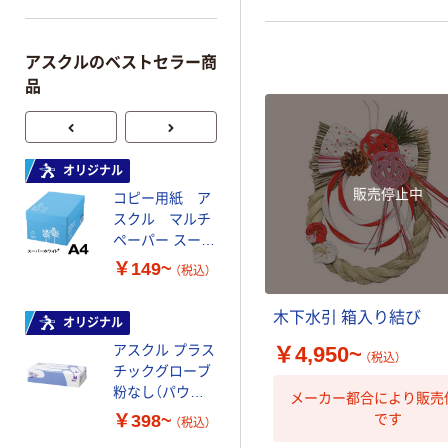
アスクルのベストセラー商
品
オリジナル
本気プライス
販売停止中
コピー用紙 ア
ペーパータオル
スクル マルチ
中判 再生紙
ペーパー スーパ
100％ 200枚
ーホワイト+
FSC認証 シング
￥149~
￥149~
（税込）
（税込）
ル 大王製紙共同
企画 オリジナル
木下水引 箱入り結び
オリジナル
オリジナル
アスクル プラス
コピー用紙 マ
￥4,950~
（税込）
チックグローブ
ルチペーパー
粉なし（パウダ
スーパーエコノ
メーカー都合により販売
ーフリー）
ミー+
￥398~
￥149~
です
（税込）
（税込）