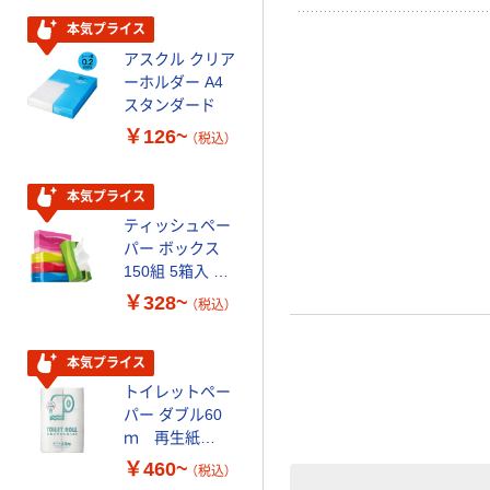
本気プライス
本気プライス
アスクル クリア
アスクル 耳にや
ーホルダー A4
さしい やわらか
スタンダード
いマスク
￥126~
￥458~
（税込）
（税込）
本気プライス
期間限定価格
ティッシュペー
アスクル プラ
パー ボックス
スチックグロー
150組 5箱入 ア
ブ 薄手 粉な
スクル スマート
し（パウダーフ
￥328~
￥298~
（税込）
（税込）
コンパクト ビ
リー）
ビッド PEFC認
証
本気プライス
本気プライス
トイレットペー
嬬恋銘水 ナチュ
パー ダブル60
ラルミネラルウ
ｍ 再生紙
ォーター 500ml
100% 6ロール
キャップシール
￥460~
￥1,037~
（税込）
リサイクル100
付き／2Lラベル