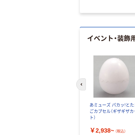
イベント・装飾
前のスライドへ
ヨーヨー
ストア・エキスプレス LED
あミューズ パカッ!とた
ーヨーセ
ちょうちんガーランドラ
ごカプセル（ギザギザカ
スタル
イト 12球 8185-5704 1本
ト）
100個入）
55-100-75-1（直送品）
￥4,424
￥2,938~
（税込）
（税込）