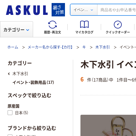
...
イベン
カテゴリー
履歴・再注文
マイカタログ
クイックオーダー
ホーム
メーカー名から探す-【カ行】
キ
木下水引
イベント
木下水引 イベ
カテゴリー
木下水引
6
件（17商品）中
1件目〜6
イベント・装飾用品（17）
スペックで絞り込む
原産国
日本（5）
ブランドから絞り込む