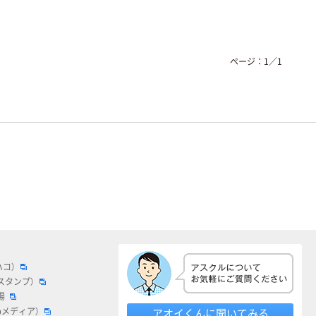
ページ：
1
／
1
ハコ）
スタンプ）
場
bメディア）
アオイくんに聞いてみる