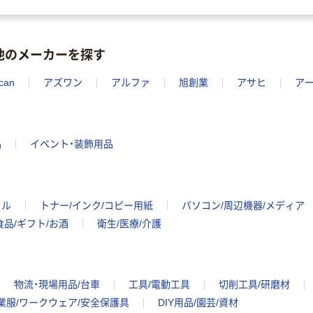
他のメーカーを探す
can
アズワン
アルファ
旭創業
アサヒ
ア
品
イベント・装飾用品
イル
トナー/インク/コピー用紙
パソコン/周辺機器/メディア
食品/ギフト/お酒
衛生/医療/介護
物流・現場用品/台車
工具/電動工具
切削工具/研磨材
業服/ワークウェア/安全保護具
DIY用品/園芸/資材