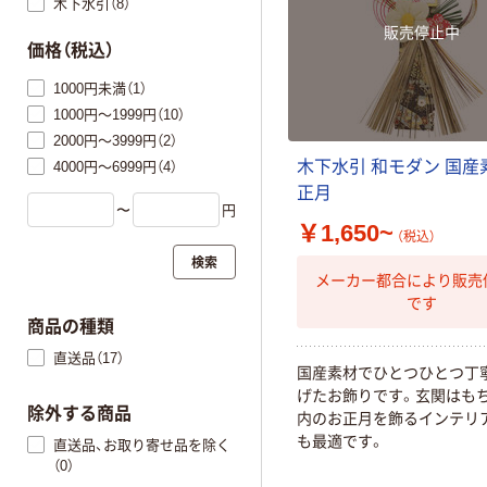
木下水引（8）
販売停止中
価格（税込）
1000円未満（1）
1000円～1999円（10）
2000円～3999円（2）
木下水引 和モダン 国産
4000円～6999円（4）
正月
〜
円
￥1,650~
（税込）
検索
メーカー都合により販売
です
商品の種類
直送品（17）
国産素材でひとつひとつ丁
げたお飾りです。玄関はもち
除外する商品
内のお正月を飾るインテリ
も最適です。
直送品、お取り寄せ品を除く
（0）