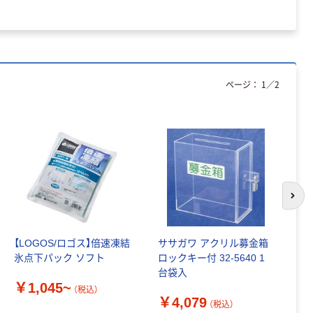
ページ：
1
／
2
次の
【LOGOS/ロゴス】倍速凍結
ササガワ アクリル募金箱
ヤ
氷点下パック ソフト
ロックキー付 32-5640 1
￥
台袋入
￥1,045~
（税込）
￥4,079
（税込）