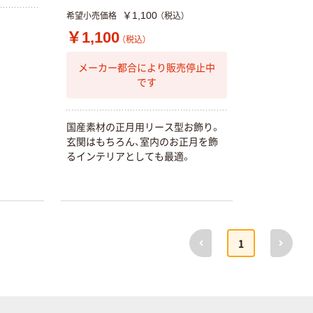
ウダーフリー）
￥1,100
希望小売価格
（税込）
本気プライス
本気プライス
￥1,100
ファーストレイ
ペーパータオル
（税込）
ト ホワイト紙コ
小判・シングル
ップ
再生紙 200枚
メーカー都合により販売停止中
FSC認証紙 アス
です
￥374~
￥143~
（税込）
（税込）
クルオリジナル
本気プライス
本気プライス
国産素材の正月用リース型お飾り。
玄関はもちろん、室内のお正月を飾
蛍光オプテック
ティッシュペー
るインテリアとしても最適。
ス1(アスクル限
パー ボックス
定モデル) 蛍光
モカ 200組 5個
ペン ゼブラ
アスクル オリジ
￥52~
￥428~
（税込）
（税込）
ナルティッシュ
PEFC認証
オリジナル
本気プライス
前へ
次へ
1
スズラン 酒精綿
アスクル トイ
G バルクタイプ
レのおそうじシ
指定医薬部外品
ート 大王製紙
共同企画 トイ
￥140~
￥330~
（税込）
（税込）
レクリーナー