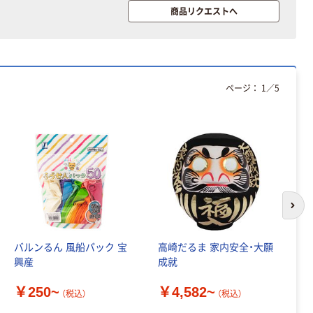
芯あり FSC認
商品リクエストへ
証
ページ：
1
／
5
次の
バルンるん 風船パック 宝
高崎だるま 家内安全・大願
【
興産
成就
飾
￥250~
￥4,582~
￥
（税込）
（税込）