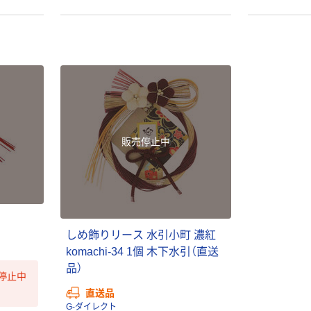
本気プライス
オリジナル
トイレットペー
【アスクル限定】
販売停止中
パー シングル
ファーストレイ
120ｍ 再生紙
ト ニトリルグ
100% 6ロール
ローブ ホワイ
￥470~
￥698~
（税込）
（税込）
リサイクル100
ト 粉なし（パ
芯あり FSC認
ウダーフリー）
証
人気商品
オリジナル
しめ飾りリース 水引小町 濃紅
サントリー 天然
【アスクル限定】
komachi-34 1個 木下水引（直送
水 ミネラルウォ
ファーストレイ
品）
ーター ペットボ
ト ニトリルグ
停止中
トル
ローブ ブル
￥686~
￥698~
直送品
（税込）
（税込）
ー 粉なし（パ
G-ダイレクト