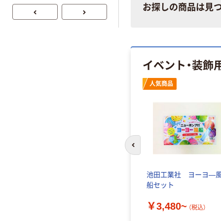
（税込）
お探しの商品は見
芯あり FSC認
レス 10本
証
イベント・装飾
人気商品
前のスライドへ
池田工業社 ヨーヨ―
船セット
￥3,480~
（税込）