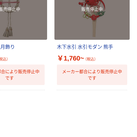
販売停止中
販売停止中
正月飾り
木下水引 水引モダン 熊手
￥1,760~
税込）
（税込）
都合により販売停止中
メーカー都合により販売停止中
です
です