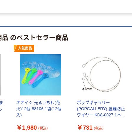
用品 のベストセラー商品
人気商品
ま
オオイシ 光るうちわ(花
ポップギャラリー
ッ
火)12個 88106 1袋(12個
(POPGALLERY) 盗難防止
入)
ワイヤー KD8-0027 1本
（直送品）
￥1,980
￥731
（税込）
（税込）