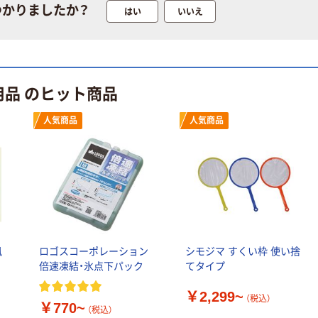
つかりましたか？
トイレシート
はい
いいえ
オリジナル
用品 のヒット商品
人気商品
人気商品
風
ロゴスコーポレーション
シモジマ すくい枠 使い捨
倍速凍結・氷点下パック
てタイプ
￥2,299~
（税込）
￥770~
（税込）