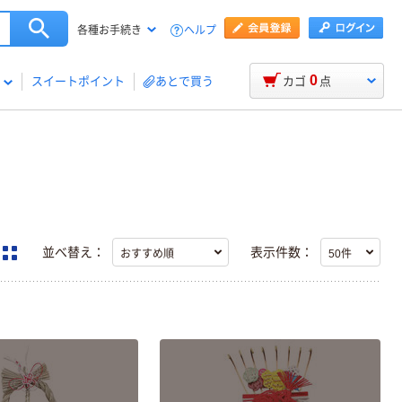
ヘルプ
各種お手続き
0
スイートポイント
あとで買う
カゴ
点
並べ替え：
表示件数：