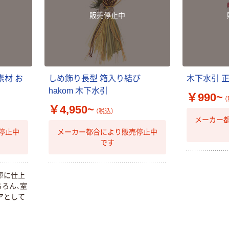
販売停止中
素材 お
しめ飾り長型 箱入り結び
木下水引 
hakom 木下水引
￥990~
（
￥4,950~
（税込）
メーカー
停止中
メーカー都合により販売停止中
です
寧に仕上
ろん、室
アとして