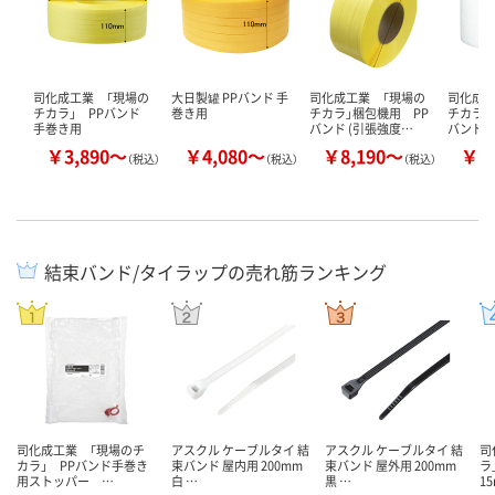
司化成工業 「現場の
大日製罐 PPバンド 手
司化成工業 「現場の
司化成工
チカラ」 PPバンド
巻き用
チカラ」梱包機用 PP
チカラ」
手巻き用
バンド (引張強度…
バンド(
￥3,890～
￥4,080～
￥8,190～
￥9
（税込）
（税込）
（税込）
結束バンド/タイラップの売れ筋ランキング
司化成工業 「現場のチ
アスクル ケーブルタイ 結
アスクル ケーブルタイ 結
司
カラ」 PPバンド手巻き
束バンド 屋内用 200mm
束バンド 屋外用 200mm
ラ
用ストッパー …
白 …
黒 …
1