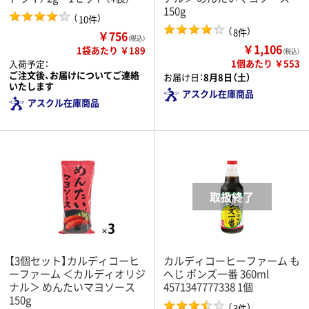
150g
（
）
10件
（
）
8件
￥756
（税込）
￥1,106
1袋あたり ￥189
（税込）
1個あたり ￥553
入荷予定：
ご注文後、お届けについてご連絡
お届け日：
8月8日（土）
いたします
アスクル在庫商品
アスクル在庫商品
【3個セット】カルディコーヒ
カルディコーヒーファーム も
ーファーム ＜カルディオリジ
へじ ポンズ一番 360ml
ナル＞ めんたいマヨソース
4571347777338 1個
150g
（
）
3件