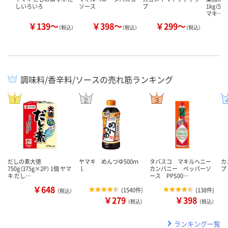
しいろいろ
ソース
プ
1kg（50
マキ…
￥139～
￥398～
￥299～
￥
（税込）
（税込）
（税込）
調味料/香辛料/ソースの売れ筋ランキング
だしの素大徳
ヤマキ めんつゆ500ｍ
タバスコ マキルヘニー
カ
750g（375g×2P） 1個 ヤマ
ｌ
カンパニー ペッパーソ
プ
キ だし…
ース PPS00…
￥648
(
1540件
)
(
138件
)
（税込）
￥279
￥398
（税込）
（税込）
ランキング一覧