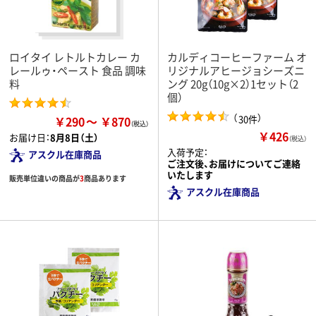
ロイタイ レトルトカレー カ
カルディコーヒーファーム オ
レールゥ・ペースト 食品 調味
リジナルアヒージョシーズニ
料
ング 20g（10g×2）1セット（2
個）
（
）
30件
￥290
￥870
￥426
お届け日：
8月8日（土）
（税込）
入荷予定：
アスクル在庫商品
ご注文後、お届けについてご連絡
いたします
販売単位違いの商品が
3
商品あります
アスクル在庫商品