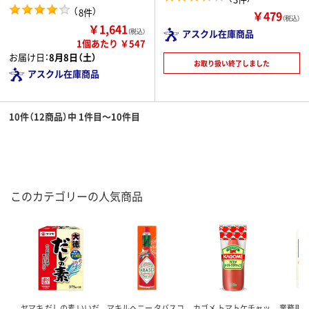
（
）
8件
￥479
（税込）
￥1,641
（税込）
アスクル在庫商品
1個あたり ￥547
お届け日：
8月8日（土）
お取り扱い終了しました
アスクル在庫商品
10件（12商品）中 1件目～10件目
このカテゴリーの人気商品
ヤマキ だしの素 いいだ
マキルヘニー タバスコ
カゴメ トマトケチャッ
業務用だ