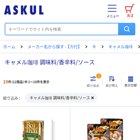
カゴ
メニュー
ホーム
メーカー名から探す - 【カ行】
キ
キャメル珈琲
キャメル珈琲 調味料/香辛料/ソース
1
10
件（12商品）中 1～10件を表示
表示切替
絞り込み
並び替え
キャメル珈琲 調味料/香辛料/ソース
絞り込み