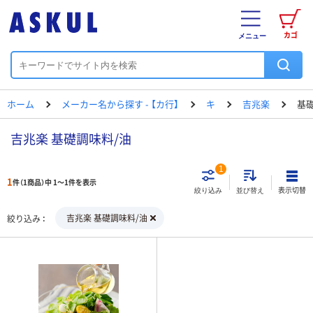
カゴ
メニュー
ホーム
メーカー名から探す - 【カ行】
キ
吉兆楽
基
吉兆楽 基礎調味料/油
1
1
件（1商品）中 1～1件を表示
表示切替
絞り込み
並び替え
吉兆楽 基礎調味料/油
絞り込み