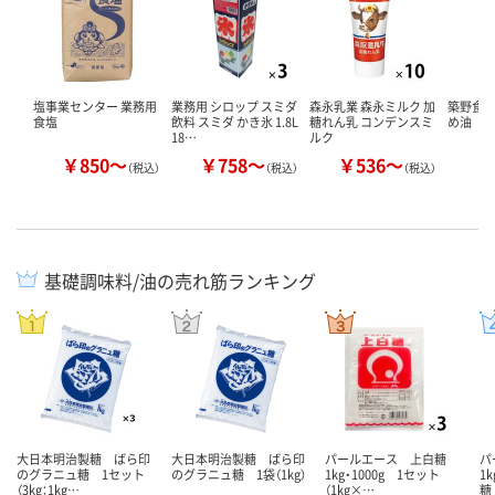
塩事業センター 業務用
業務用 シロップ スミダ
森永乳業 森永ミルク 加
築野食
食塩
飲料 スミダ かき氷 1.8L
糖れん乳 コンデンスミ
め油
18…
ルク
￥850～
￥758～
￥536～
￥
（税込）
（税込）
（税込）
基礎調味料/油の売れ筋ランキング
大日本明治製糖 ばら印
大日本明治製糖 ばら印
パールエース 上白糖
パ
のグラニュ糖 1セット
のグラニュ糖 1袋（1kg）
1kg・1000g 1セット
1
（3kg：1kg…
（1kg×…
糖