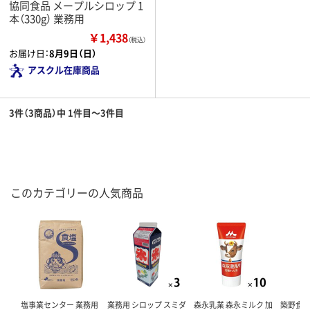
協同食品 メープルシロップ 1
本（330g） 業務用
￥1,438
（税込）
お届け日：
8月9日（日）
アスクル在庫商品
3件（3商品）中 1件目～3件目
このカテゴリーの人気商品
塩事業センター 業務用
業務用 シロップ スミダ
森永乳業 森永ミルク 加
築野食