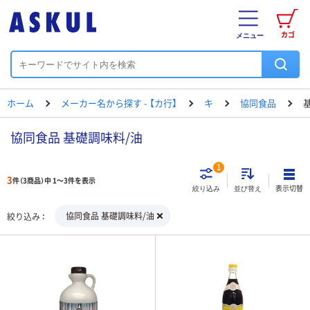
カゴ
メニュー
ホーム
メーカー名から探す - 【カ行】
キ
協同食品
協同食品 基礎調味料/油
1
3
件（3商品）中 1～3件を表示
表示切替
絞り込み
並び替え
協同食品 基礎調味料/油
絞り込み