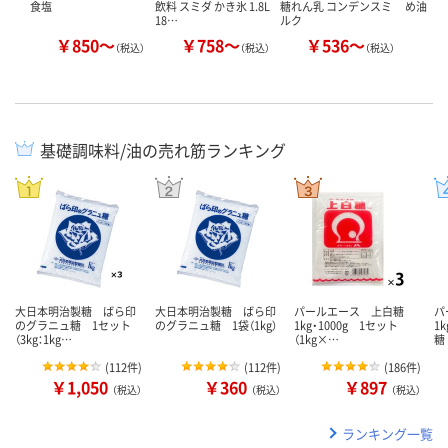
食塩
飲料 スミダ かき氷 1.8L
糖れん乳 コンデンスミ
め油
18…
ルク
￥850～
￥758～
￥536～
￥
（税込）
（税込）
（税込）
基礎調味料/油の売れ筋ランキング
大日本明治製糖 ばら印
大日本明治製糖 ばら印
パールエース 上白糖
パ
のグラニュ糖 1セット
のグラニュ糖 1袋（1kg）
1kg・1000g 1セット
1
（3kg：1kg…
（1kg×…
糖
(
112件
)
(
112件
)
(
186件
)
￥1,050
￥360
￥897
（税込）
（税込）
（税込）
ランキング一覧