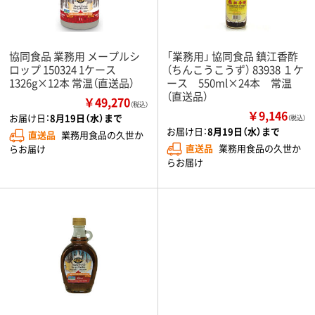
協同食品 業務用 メープルシ
「業務用」 協同食品 鎮江香酢
ロップ 150324 1ケース
（ちんこうこうず） 83938 １ケ
1326g×12本 常温（直送品）
ース 550ml×24本 常温
（直送品）
￥49,270
（税込）
￥9,146
お届け日：
8月19日（水）まで
（税込）
お届け日：
8月19日（水）まで
直送品
業務用食品の久世か
直送品
業務用食品の久世か
らお届け
らお届け