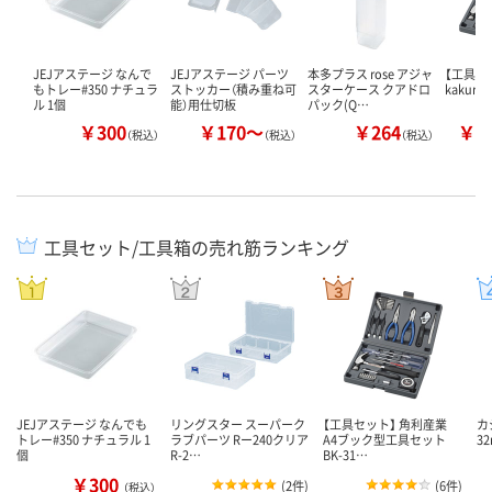
JEJアステージ なんで
JEJアステージ パーツ
本多プラス rose アジャ
【工具セ
もトレー#350 ナチュラ
ストッカー（積み重ね可
スターケース クアドロ
kakuri
ル 1個
能）用仕切板
パック(Q…
￥300
￥170～
￥264
￥3
（税込）
（税込）
（税込）
工具セット/工具箱の売れ筋ランキング
JEJアステージ なんでも
リングスター スーパーク
【工具セット】 角利産業
カ
トレー#350 ナチュラル 1
ラブパーツ Rー240クリア
A4ブック型工具セット
32
個
R-2…
BK-31…
￥300
(
2件
)
(
6件
)
（税込）