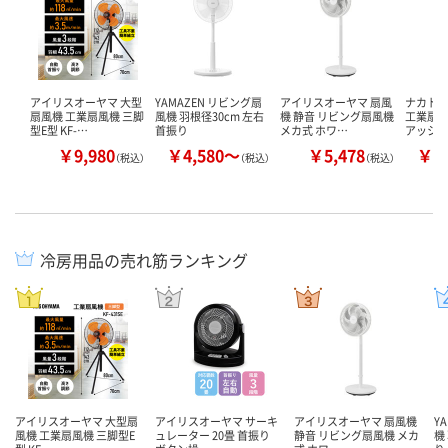
アイリスオーヤマ 大型
YAMAZEN リビング扇
アイリスオーヤマ 扇風
ナカトミ 
扇風機 工業扇風機 三脚
風機 羽根径30cm 左右
機 静音 リビング扇風機
工業扇風
型E型 KF-…
首振り
メカ式 ホワ…
アッシ
￥9,980
￥4,580～
￥5,478
￥7
（税込）
（税込）
（税込）
冷房用品の売れ筋ランキング
アイリスオーヤマ 大型扇
アイリスオーヤマ サーキ
アイリスオーヤマ 扇風機
Y
風機 工業扇風機 三脚型E
ュレーター 20畳 首振り
静音 リビング扇風機 メカ
機