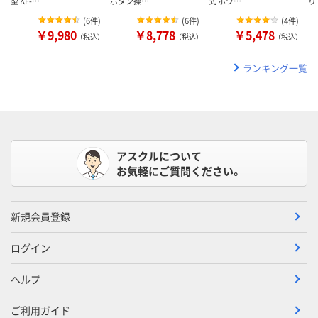
型 KF-…
ボタン操…
式 ホワ…
り
(
6件
)
(
6件
)
(
4件
)
￥9,980
￥8,778
￥5,478
（税込）
（税込）
（税込）
ランキング一覧
アスクルについて
お気軽にご質問ください。
新規会員登録
ログイン
ヘルプ
ご利用ガイド