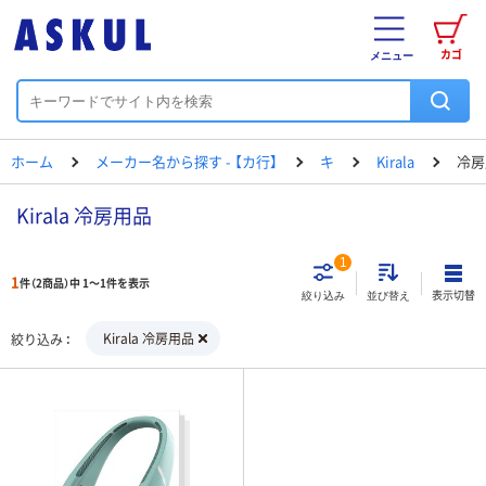
カゴ
メニュー
ホーム
メーカー名から探す - 【カ行】
キ
Kirala
冷房
Kirala 冷房用品
1
1
件（2商品）中 1～1件を表示
表示切替
絞り込み
並び替え
Kirala 冷房用品
絞り込み