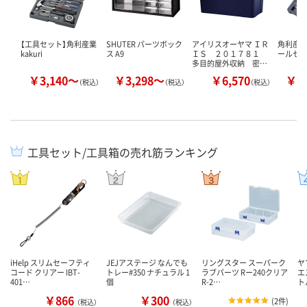
【工具セット】角利産業
SHUTER パーツボック
アイリスオーヤマ ＩＲ
角利産業
kakuri
ス A9
ＩＳ ２０１７８１
ールセ
多目的屋外収納 密…
￥3,140～
￥3,298～
￥6,570
￥1
（税込）
（税込）
（税込）
工具セット/工具箱の売れ筋ランキング
iHelp スリムセーフティ
JEJアステージ なんでも
リングスター スーパーク
ヤ
コード クリアー IBT-
トレー#350 ナチュラル 1
ラブパーツ Rー240クリア
エ
401…
個
R-2…
ト
￥866
￥300
(
2件
)
（税込）
（税込）