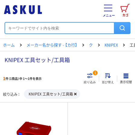
カゴ
メニュー
ホーム
メーカー名から探す - 【カ行】
ク
KNIPEX
工
KNIPEX 工具セット/工具箱
1
1
件（1商品）中 1～1件を表示
表示切替
絞り込み
並び替え
KNIPEX 工具セット/工具箱
絞り込み