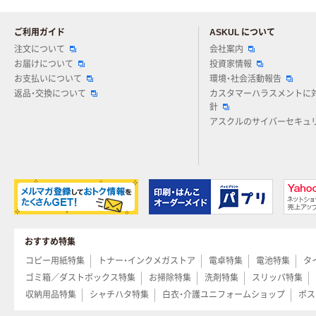
ご利用ガイド
ASKUL について
注文について
会社案内
お届けについて
投資家情報
お支払いについて
環境・社会活動報告
返品・交換について
カスタマーハラスメントに
針
アスクルのサイバーセキュ
おすすめ特集
コピー用紙特集
トナー・インクメガストア
電卓特集
電池特集
タ
ゴミ箱／ダストボックス特集
お掃除特集
洗剤特集
スリッパ特集
収納用品特集
シャチハタ特集
白衣・介護ユニフォームショップ
ポス