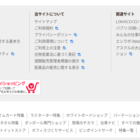
当サイトについて
関連サイト
アスクルについてお気軽にご質問ください
サイトマップ
LOHACO（ロ
ご利用規約
パプリ（印刷・
プライバシーポリシー
みんなの仕事
対する基本方
ご利用環境について
エシラボ（We
ご利用上の注意
アスクルの大
リティ
ション
古物営業法に基づく表記
酒類販売管理者標識の掲示
医薬品の販売に関する表示
イムカード特集
ラミネーター特集
ホワイトボードショップ
パーテーション
タオル特集
ダンボール専門ショップ
現場のチカラ
台車ナビ
すべての働
トイットストア
オフィスづくりサービス
ピンポイントサーチ
特集一覧