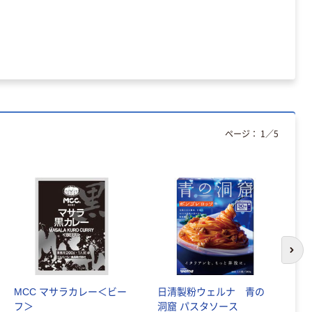
ページ：
1
／
5
次の
MCC マサラカレー＜ビー
日清製粉ウェルナ 青の
江
フ＞
洞窟 パスタソース
職