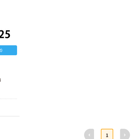
）
降
人気商品
前へ
次へ
セット品 ハウス
1