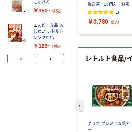
にかける
気巡茶 15個入 お茶
￥350~
（税込）
(
1
)
￥3,780
（税込）
エスビー食品 あ
じわい レトルト
レンジ対応
￥125~
（税込）
レトルト食品/
前のスライドへ
グリコ プレミアム熟カ
ー