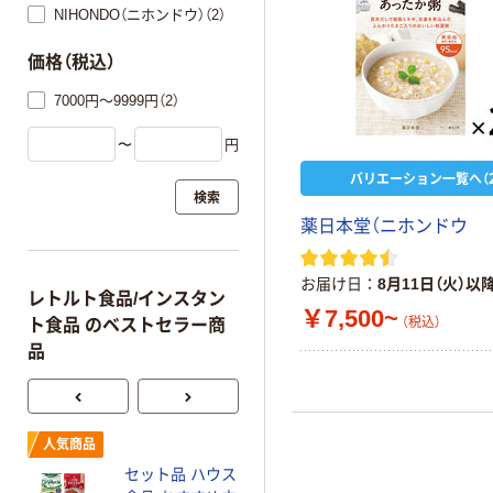
NIHONDO（ニホンドウ）（2）
価格（税込）
7000円～9999円（2）
〜
円
バリエーション一覧へ（2
検索
薬日本堂（ニホンドウ
お届け日
8月11日（火）以
レトルト食品/インスタン
￥7,500~
（税込）
ト食品 のベストセラー商
品
無印良品 素材
人気商品
を生かしたカレ
セット品 ハウス
ー 0辛（辛くな