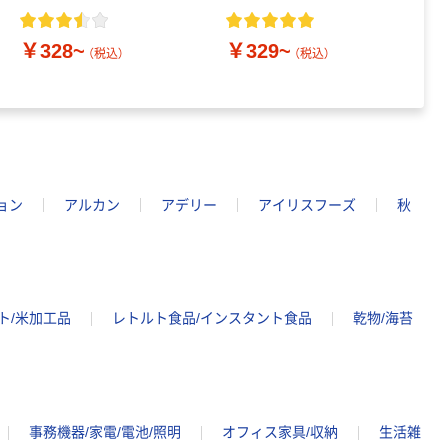
￥328~
￥329~
￥
（税込）
（税込）
ョン
アルカン
アデリー
アイリスフーズ
秋
ト/米加工品
レトルト食品/インスタント食品
乾物/海苔
事務機器/家電/電池/照明
オフィス家具/収納
生活雑