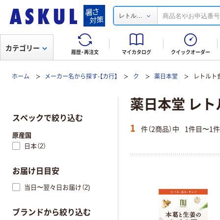
...
レトル
カテゴリー
履歴・再注文
マイカタログ
クイックオーダー
ホーム
メーカー名から探す-【カ行】
ク
薬日本堂
レトルト
薬日本堂 レト
スペックで絞り込む
1
件（2商品）中
1件目〜1
原産国
日本（2）
お届け日目安
当日〜翌々日お届け（2)
ブランドから絞り込む