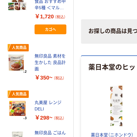
食品 おすすめ中
い）シリーズ
￥350~
辛5種 ＜マルシ
（税込）
ェ・下町ビスト
￥1,720
（税込）
ロ・ジャワカレ
業務用 MCC パ
ー・牛角煮カレ
スタソース エ
カゴへ
お探しの商品は見
ー・ニクる。＞
ム・シーシー食
レトルト レンジ
品
￥220~
（税込）
対応
人気商品
無印良品 素材を
生かした 良品計
薬日本堂のヒッ
画
￥350~
（税込）
人気商品
丸美屋 レンジ
DELI
￥298~
（税込）
無印良品 ごはん
薬日本堂（ニホンドウ