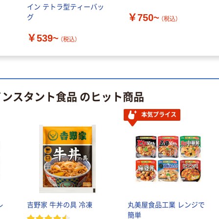
にかける
イン テトラ型ティーバッ
￥750~
￥350~
グ
（税込）
（税込）
￥539~
（税込）
エスビー食品 あ
じわい レトルト
レンジ対応
￥125~
（税込）
インスタント食品 のヒット商品
本気プライス
レ
吉野家 牛丼の具 冷凍
丸美屋食品工業 レンジで
簡単