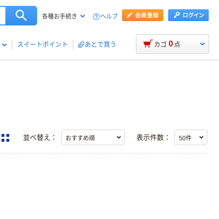
ヘルプ
各種お手続き
0
スイートポイント
あとで買う
カゴ
点
並べ替え：
表示件数：