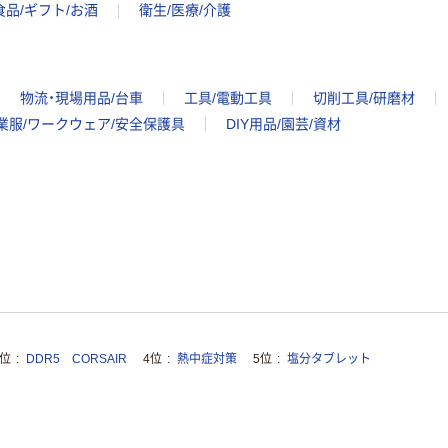
食品/ギフト/お酒
衛生/医療/介護
物流・現場用品/台車
工具/電動工具
切削工具/研磨材
業服/ワークウェア/安全保護具
DIY用品/園芸/資材
3位
DDR5 CORSAIR
4位
熱中症対策
5位
塩分タブレット