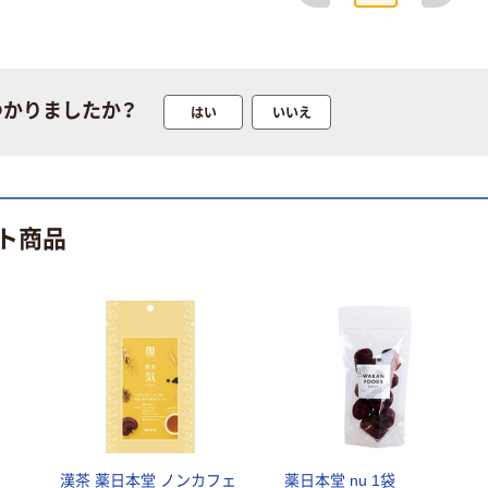
食品 おすすめ中
辛5種 ＜マルシ
ェ・下町ビスト
￥1,720
（税込）
ロ・ジャワカレ
ー・牛角煮カレ
カゴへ
つかりましたか？
はい
いいえ
ー・ニクる。＞
レトルト レンジ
対応
人気商品
無印良品 素材を
生かした 良品計
ト商品
画
￥350~
（税込）
人気商品
丸美屋 レンジ
DELI
￥298~
（税込）
無印良品 ごはん
）
漢茶 薬日本堂 ノンカフェ
薬日本堂 nu 1袋