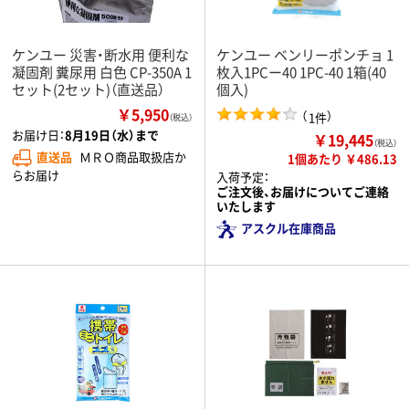
ケンユー 災害・断水用 便利な
ケンユー ベンリーポンチョ 1
凝固剤 糞尿用 白色 CP-350A 1
枚入1PCー40 1PC-40 1箱(40
セット(2セット)（直送品）
個入)
￥5,950
（
）
1件
（税込）
お届け日：
8月19日（水）まで
￥19,445
（税込）
直送品
ＭＲＯ商品取扱店か
1個あたり ￥486.13
らお届け
入荷予定：
ご注文後、お届けについてご連絡
いたします
アスクル在庫商品