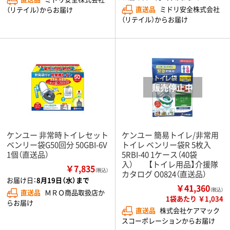
直送品
ミドリ安全株式会社
（リテイル）からお届け
（リテイル）からお届け
ケンユー 非常時トイレセット
ケンユー 簡易トイレ/非常用
ベンリー袋G50回分 50GBI-6V
トイレ ベンリー袋R 5枚入
1個（直送品）
5RBI-40 1ケース（40袋
入） 【トイレ用品】介援隊
￥7,835
（税込）
カタログ O0824（直送品）
お届け日：
8月19日（水）まで
￥41,360
（税込）
直送品
ＭＲＯ商品取扱店か
1袋あたり ￥1,034
らお届け
直送品
株式会社ケアマック
スコーポレーションからお届け