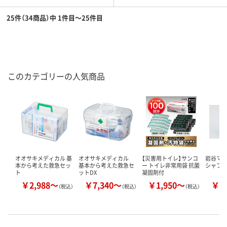
25件（34商品）中 1件目～25件目
このカテゴリーの人気商品
オオサキメディカル 基
オオサキメディカル
【災害用トイレ】サンコ
岩谷マテ
本から考えた救急セッ
基本から考えた救急セ
ー トイレ非常用袋 抗菌
シャブ
ト
ットDX
凝固剤付
￥2,988～
￥7,340～
￥1,950～
￥2
（税込）
（税込）
（税込）