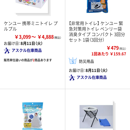
ケンユー 携帯ミニトイレ プ
【非常用トイレ】 ケンユー 緊
ルプル
急対策用トイレ ベンリー袋
消臭タイプ コンパクト 3回分
￥3,099
￥4,888
セット 1袋（3回分）
お届け日：
8月11日（火）
￥479
（税込）
アスクル在庫商品
1回あたり ￥159.67
販売単位違いの商品が
2
商品あります
防災用品
お届け日：
8月11日（火）
アスクル在庫商品