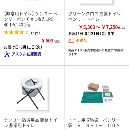
【非常用トイレ】 ケンユー ベ
グリーンクロス 簡易トイレ
ンリーポンチョ 1枚入1PCー
ベンリー トイレ
40 1PC-40 1個
￥5,363
￥7,250
（
）
1件
お届け日：
8月21日（金）まで
￥603
直送品
（税込）
お届け日：
8月11日（火）
商品タイプ・販売単位違いの商品が
2
商品あ
アスクル在庫商品
ります
ケンユー 防災用品 簡易トイ
トイレ用収納袋 ベンリー
レ 非常用トイレ
袋 Ｒ ＲＢＩー１００Ａ