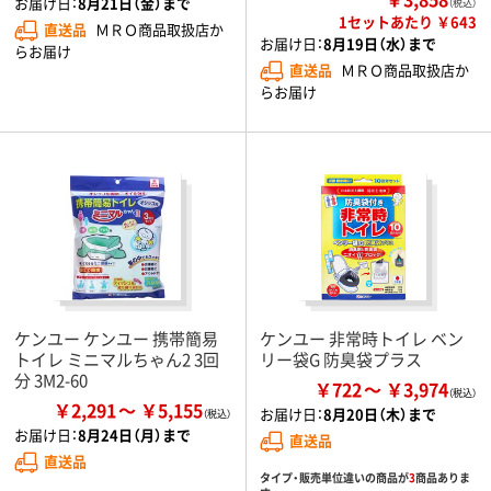
お届け日：
8月21日（金）まで
（税込）
1セットあたり ￥643
直送品
ＭＲＯ商品取扱店か
お届け日：
8月19日（水）まで
らお届け
直送品
ＭＲＯ商品取扱店か
らお届け
ケンユー ケンユー 携帯簡易
ケンユー 非常時トイレ ベン
トイレ ミニマルちゃん2 3回
リー袋G 防臭袋プラス
分 3M2-60
￥722
￥3,974
￥2,291
￥5,155
お届け日：
8月20日（木）まで
お届け日：
8月24日（月）まで
直送品
直送品
タイプ・販売単位違いの商品が
3
商品ありま