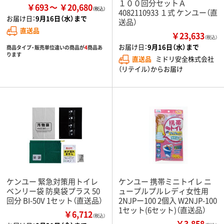
１００回分セットＡ
￥693
￥20,680
4082110933 １式 ケンユー（直
お届け日：
9月16日（水）まで
送品）
直送品
￥23,633
（税込）
お届け日：
9月16日（水）まで
商品タイプ・販売単位違いの商品が
4
商品あ
ります
直送品
ミドリ安全株式会社
（リテイル）からお届け
ケンユー 緊急対策用トイレ
ケンユー 携帯ミニトイレ ニ
ベンリー袋 防臭袋プラス 50
ュープルプルレディ女性用
回分 BI-50V 1セット（直送品）
2NJPー100 2個入 W2NJP-100
1セット(6セット)（直送品）
￥6,712
（税込）
￥3,858