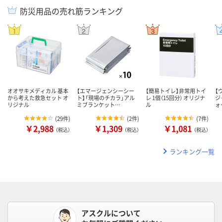
防災用品の売れ筋ランキング
オオサキメディカル 基本
【エマージェンシーシー
【簡易トイレ】非常用トイ
【
から考えた救急セット オ
ト】「現場のチカラ」アル
レ 1個（15回分） オリジナ
ジ
リジナル
ミブランケット…
ル
ォ
(
29件
)
(
2件
)
(
7件
)
￥2,988
￥1,309
￥1,081
（税込）
（税込）
（税込）
ランキング一覧
アスクルについて