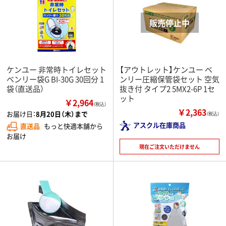
ケンユー 非常時トイレセット
【アウトレット】ケンユー ベ
ベンリー袋G BI-30G 30回分 1
ンリー圧縮保管袋セット 空気
袋（直送品）
抜き付 タイプ2 5MX2-6P 1セ
ット
￥2,964
（税込）
￥2,363
お届け日：
8月20日（木）まで
（税込）
アスクル在庫商品
直送品
もっと快適本舗から
お届け
現在ご注文いただけません