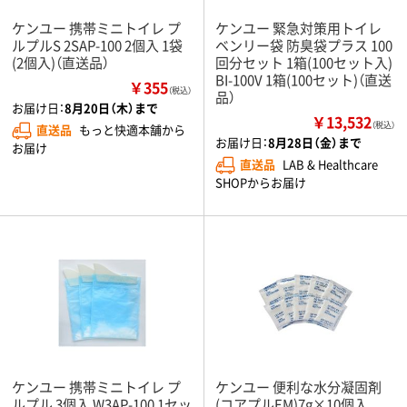
ケンユー 携帯ミニトイレ プ
ケンユー 緊急対策用トイレ
ルプルS 2SAP-100 2個入 1袋
ベンリー袋 防臭袋プラス 100
(2個入)（直送品）
回分セット 1箱(100セット入)
BI-100V 1箱(100セット)（直送
￥355
（税込）
品）
お届け日：
8月20日（木）まで
￥13,532
（税込）
直送品
もっと快適本舗から
お届け日：
8月28日（金）まで
お届け
直送品
LAB & Healthcare
SHOPからお届け
ケンユー 携帯ミニトイレ プ
ケンユー 便利な水分凝固剤
ルプル 3個入 W3AP-100 1セッ
(コアプルEM)7g×10個入