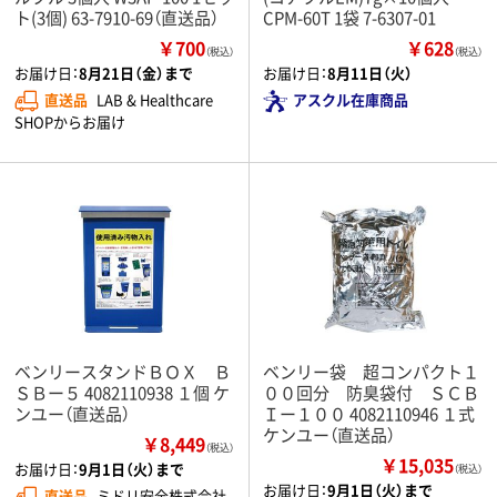
ト(3個) 63-7910-69（直送品）
CPM-60T 1袋 7-6307-01
￥700
￥628
（税込）
（税込）
お届け日：
8月21日（金）まで
お届け日：
8月11日（火）
直送品
LAB & Healthcare
アスクル在庫商品
SHOPからお届け
ベンリースタンドＢＯＸ Ｂ
ベンリー袋 超コンパクト１
ＳＢー５ 4082110938 １個 ケ
００回分 防臭袋付 ＳＣＢ
ンユー（直送品）
Ｉー１００ 4082110946 １式
ケンユー（直送品）
￥8,449
（税込）
￥15,035
お届け日：
9月1日（火）まで
（税込）
お届け日：
9月1日（火）まで
直送品
ミドリ安全株式会社