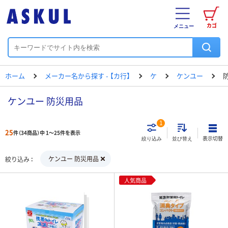
カゴ
メニュー
ホーム
メーカー名から探す - 【カ行】
ケ
ケンユー
ケンユー 防災用品
1
25
件（34商品）中 1～25件を表示
表示切替
絞り込み
並び替え
ケンユー 防災用品
絞り込み
人気商品