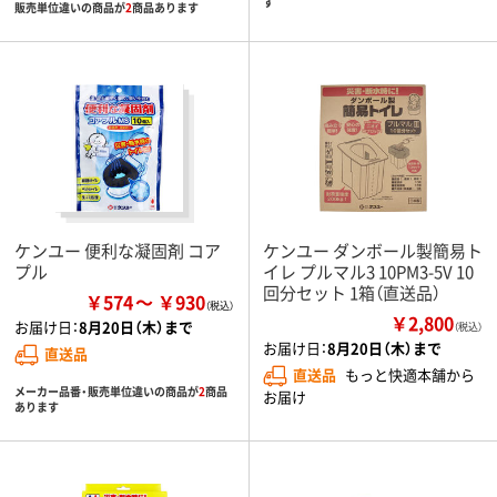
す
販売単位違いの商品が
2
商品あります
ケンユー 便利な凝固剤 コア
ケンユー ダンボール製簡易ト
プル
イレ プルマル3 10PM3-5V 10
回分セット 1箱（直送品）
￥574
￥930
￥2,800
お届け日：
8月20日（木）まで
（税込）
お届け日：
8月20日（木）まで
直送品
直送品
もっと快適本舗から
メーカー品番・販売単位違いの商品が
2
商品
お届け
あります