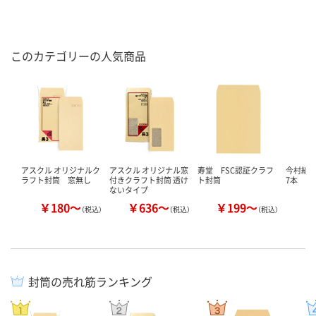
このカテゴリーの人気商品
アスクル オリジナルク
アスクル オリジナル窓
寿堂 FSC認証クラフ
今村紙
ラフト封筒 窓無し
付きクラフト封筒 透け
ト封筒
7本
ないタイプ
￥180～
￥636～
￥199～
￥
（税込）
（税込）
（税込）
封筒の売れ筋ランキング