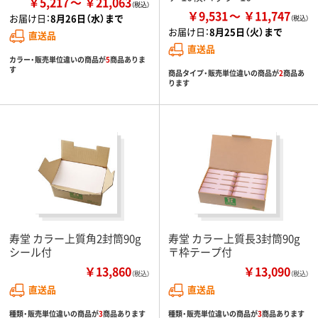
￥5,217
￥21,063
￥9,531
￥11,747
お届け日：
8月26日（水）まで
お届け日：
8月25日（火）まで
直送品
直送品
カラー・販売単位違いの商品が
5
商品ありま
す
商品タイプ・販売単位違いの商品が
2
商品あ
ります
寿堂 カラー上質角2封筒90g
寿堂 カラー上質長3封筒90g
シール付
〒枠テープ付
￥13,860
￥13,090
（税込）
（税込）
直送品
直送品
種類・販売単位違いの商品が
3
商品あります
種類・販売単位違いの商品が
3
商品あります