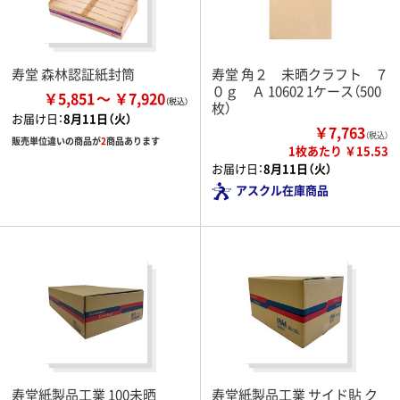
寿堂 森林認証紙封筒
寿堂 角２ 未晒クラフト ７
０ｇ Ａ 10602 1ケース（500
￥5,851
￥7,920
枚）
お届け日：
8月11日（火）
￥7,763
（税込）
販売単位違いの商品が
2
商品あります
1枚あたり ￥15.53
お届け日：
8月11日（火）
アスクル在庫商品
寿堂紙製品工業 100未晒
寿堂紙製品工業 サイド貼 ク