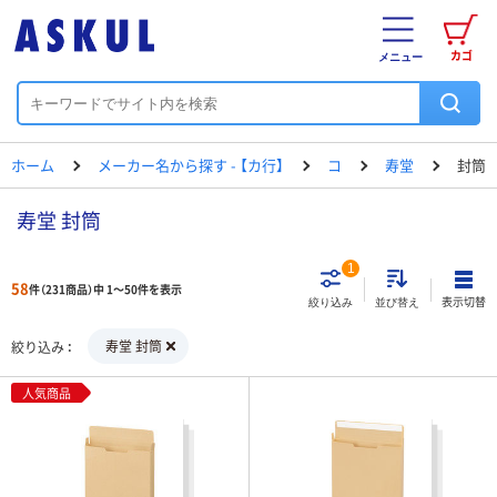
カゴ
メニュー
ホーム
メーカー名から探す - 【カ行】
コ
寿堂
封筒
寿堂 封筒
1
58
件（231商品）中 1～50件を表示
表示切替
絞り込み
並び替え
寿堂 封筒
絞り込み
人気商品