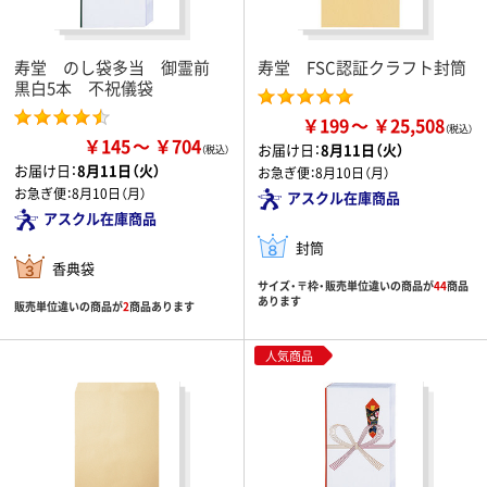
寿堂 のし袋多当 御霊前
寿堂 FSC認証クラフト封筒
黒白5本 不祝儀袋
￥199
￥25,508
￥145
￥704
お届け日：
8月11日（火）
お届け日：
8月11日（火）
お急ぎ便：
8月10日（月）
お急ぎ便：
8月10日（月）
アスクル在庫商品
アスクル在庫商品
封筒
香典袋
サイズ・〒枠・販売単位違いの商品が
44
商品
あります
販売単位違いの商品が
2
商品あります
人気商品