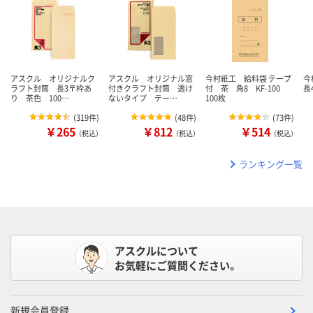
アスクル オリジナルク
アスクル オリジナル窓
今村紙工 給料袋 テープ
今
ラフト封筒 長3〒枠あ
付きクラフト封筒 透け
付 茶 角8 KF-100
長
り 茶色 100…
ないタイプ テー…
100枚
(
319件
)
(
48件
)
(
73件
)
￥265
￥812
￥514
（税込）
（税込）
（税込）
ランキング一覧
アスクルについて
お気軽にご質問ください。
新規会員登録