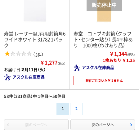
寿堂 レーザー&IJ両用封筒角6
寿堂 コトブキ封筒（クラフ
ワイドホワイト 31782 1パッ
ト・センター貼り） 長4〒枠あ
ク
り 1000枚（わけあり品）
￥1,344
（
）
3件
（税込）
1枚あたり ￥1.35
￥1,277
（税込）
アスクル在庫商品
お届け日：
8月11日（火）
アスクル在庫商品
現在ご注文いただけません
58件（231商品）中 1件目～50件目
1
2
前のページへ
次のページへ