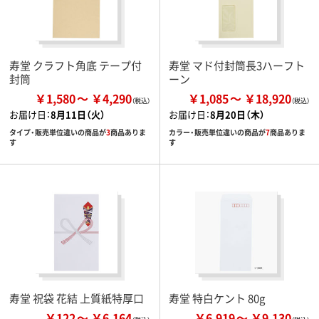
寿堂 クラフト角底 テープ付
寿堂 マド付封筒長3ハーフト
封筒
ーン
￥1,580
￥4,290
￥1,085
￥18,920
お届け日：
8月11日（火）
お届け日：
8月20日（木）
タイプ・販売単位違いの商品が
3
商品ありま
カラー・販売単位違いの商品が
7
商品ありま
す
す
寿堂 祝袋 花結 上質紙特厚口
寿堂 特白ケント 80g
￥122
￥6,164
￥6,919
￥9,130