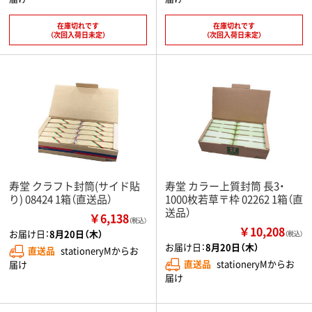
在庫切れです
在庫切れです
（次回入荷日未定）
（次回入荷日未定）
寿堂 クラフト封筒(サイド貼
寿堂 カラー上質封筒 長3・
り) 08424 1箱（直送品）
1000枚若草〒枠 02262 1箱（直
送品）
￥6,138
（税込）
￥10,208
お届け日：
8月20日（木）
（税込）
お届け日：
8月20日（木）
直送品
stationeryMからお
直送品
stationeryMからお
届け
届け