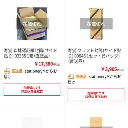
寿堂 森林認証紙封筒(サイド
寿堂 クラフト封筒(サイド貼
貼り) 03335 1箱（直送品）
り) 00848 1セット(5パック)
（直送品）
￥17,380
（税込）
￥3,905
直送品
stationeryMからお
（税込）
直送品
stationeryMからお
届け
届け
在庫切れです
（次回入荷日未定）
在庫切れです
（次回入荷日未定）