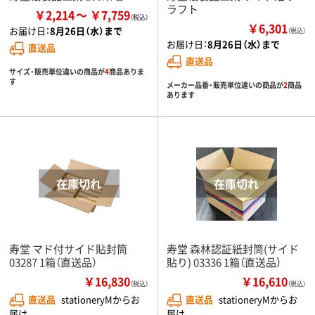
ラフト
￥2,214
￥7,759
￥6,301
お届け日：
8月26日（水）まで
（税込）
お届け日：
8月26日（水）まで
直送品
直送品
サイズ・販売単位違いの商品が
4
商品ありま
す
メーカー品番・販売単位違いの商品が
2
商品
あります
寿堂 マド付サイド貼封筒
寿堂 森林認証紙封筒(サイド
03287 1箱（直送品）
貼り) 03336 1箱（直送品）
￥16,830
￥16,610
（税込）
（税込）
直送品
stationeryMからお
直送品
stationeryMからお
届け
届け