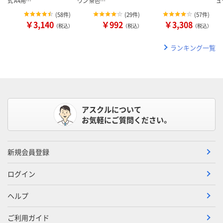
式 A4用…
ウン 茶色…
ュ
(
58件
)
(
29件
)
(
57件
)
￥3,140
￥992
￥3,308
（税込）
（税込）
（税込）
ランキング一覧
アスクルについて
お気軽にご質問ください。
新規会員登録
ログイン
ヘルプ
ご利用ガイド