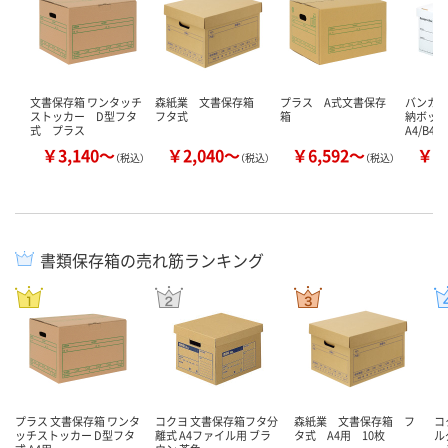
文書保存箱 ワンタッチ
森紙業 文書保存箱
プラス A式文書保存
バンカー
ストッカー D型フタ
フタ式
箱
納ボック
式 プラス
A4/B4
￥3,140～
￥2,040～
￥6,592～
￥1
（税込）
（税込）
（税込）
書類保存箱の売れ筋ランキング
プラス 文書保存箱 ワンタ
コクヨ 文書保存箱フタ分
森紙業 文書保存箱 フ
コ
ッチストッカー D型フタ
離式 A4ファイル用 ブラ
タ式 A4用 10枚
ル