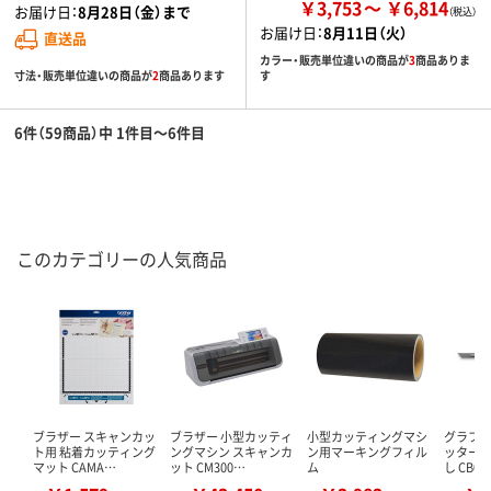
￥3,753
￥6,814
お届け日：
8月28日（金）まで
お届け日：
8月11日（火）
直送品
カラー・販売単位違いの商品が
3
商品ありま
寸法・販売単位違いの商品が
2
商品あります
す
6件（59商品）中 1件目～6件目
このカテゴリーの人気商品
ブラザー スキャンカッ
ブラザー 小型カッティ
小型カッティングマシ
グラフテ
ト用 粘着カッティング
ングマシン スキャンカ
ン用マーキングフィル
ッター刃
マット CAMA…
ット CM300…
ム
し CB09