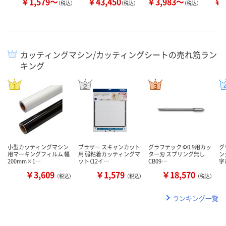
￥1,579～
￥43,450
￥3,983～
￥1
（税込）
（税込）
（税込）
カッティングマシン/カッティングシートの売れ筋ラン
キング
小型カッティングマシン
ブラザー スキャンカット
グラフテック Φ0.9用カッ
グ
用マーキングフィルム 幅
用 弱粘着カッティングマ
ター刃 スプリング無し
ン
200mm×1…
ット（12イ…
CB09…
字
￥3,609
￥1,579
￥18,570
（税込）
（税込）
（税込）
ランキング一覧