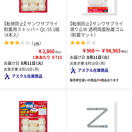
【転倒防止】 サンワサプライ
【転倒防止】サンワサプライ
耐震用ストッパー QL-55 1組
滑り止め 透明両面粘着ゴム
（4本入）
（耐震マット）
（
）
2件
￥968
￥94,963
￥2,860
（税込）
1本あたり ￥715
お届け日：
8月11日（火）
お届け日：
8月11日（火）
お急ぎ便：
8月10日（月）
お急ぎ便：
8月10日（月）
アスクル在庫商品
アスクル在庫商品
販売単位違いの商品が
4
商品あります