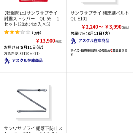
【転倒防止】サンワサプライ
サンワサプライ 棚連結ベルト
耐震ストッパー QL-55 1
QL-E101
セット（20本：4本入×5）
￥2,240
￥3,990
（
）
2件
お届け日：
8月11日（火）
￥13,900
アスクル在庫商品
（税込）
お届け日：
8月11日（火）
サイズ・販売単位違いの商品が
2
商品ありま
お急ぎ便：
8月10日（月）
す
アスクル在庫商品
サンワサプライ 棚落下防止ス