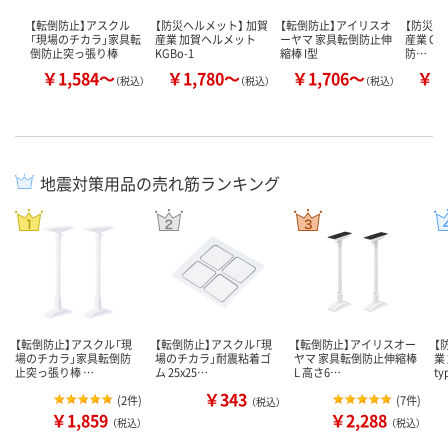
【転倒防止】アスクル
【防災ヘルメット】 加賀
【転倒防止】アイリスオ
【防災ヘ
「現場のチカラ」家具転
産業 加賀ヘルメット
ーヤマ 家具転倒防止伸
産業 Osa
倒防止突っ張り棒
KGBo-1
縮棒 I型
防…
￥1,584～
￥1,780～
￥1,706～
￥5
（税込）
（税込）
（税込）
地震対策用品の売れ筋ランキング
【転倒防止】アスクル「現
【転倒防止】アスクル「現
【転倒防止】アイリスオー
【
場のチカラ」家具転倒防
場のチカラ」耐震粘着ゴ
ヤマ 家具転倒防止伸縮棒
業
止突っ張り棒 …
ム 25x25…
L 高さ6…
ty
￥343
(
2件
)
(
7件
)
（税込）
￥1,859
￥2,288
（税込）
（税込）