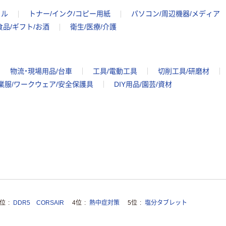
イル
トナー/インク/コピー用紙
パソコン/周辺機器/メディア
食品/ギフト/お酒
衛生/医療/介護
物流・現場用品/台車
工具/電動工具
切削工具/研磨材
業服/ワークウェア/安全保護具
DIY用品/園芸/資材
3位
DDR5 CORSAIR
4位
熱中症対策
5位
塩分タブレット