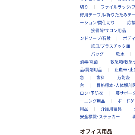
切り
ファイルラック/
修用テーブル/折りたたみテ
ーション/間仕切り
応
接骨院/サロン用品
ンドソープ/石鹸
ボディ
紙皿/プラスチック皿
バッグ
軟水
消毒/除菌
救急箱/救急
品/調剤用品
止血帯・止
急
歯科
万能壺
台
骨格標本・人体解剖
ロン・予防衣
腰サポー
ーニング用品
ボードゲ
用品
介護用寝具
安全標識・ステッカー
オフィス用品