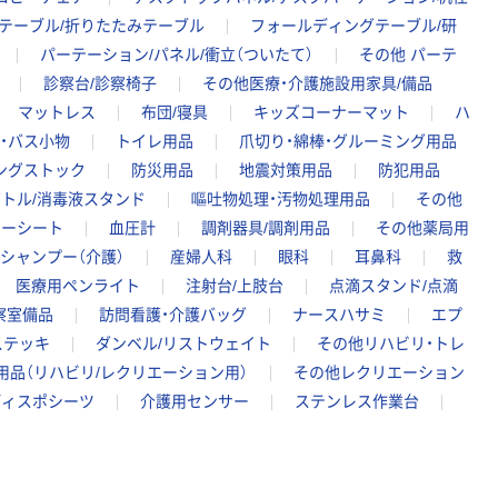
長テーブル/折りたたみテーブル
フォールディングテーブル/研
パーテーション/パネル/衝立（ついたて）
その他 パーテ
診察台/診察椅子
その他医療・介護施設用家具/備品
マットレス
布団/寝具
キッズコーナーマット
ハ
・バス小物
トイレ用品
爪切り・綿棒・グルーミング用品
ングストック
防災用品
地震対策用品
防犯用品
トル/消毒液スタンド
嘔吐物処理・汚物処理用品
その他
マーシート
血圧計
調剤器具/調剤用品
その他薬局用
シャンプー（介護）
産婦人科
眼科
耳鼻科
救
医療用ペンライト
注射台/上肢台
点滴スタンド/点滴
察室備品
訪問看護・介護バッグ
ナースハサミ
エプ
ステッキ
ダンベル/リストウェイト
その他リハビリ・トレ
用品（リハビリ/レクリエーション用）
その他レクリエーション
ディスポシーツ
介護用センサー
ステンレス作業台