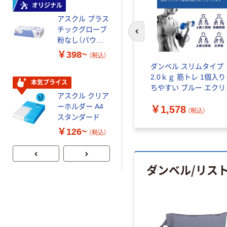
証
オリジナル
本気プライス
アスクル プラス
ペーパータオル
チックグローブ
小判・シングル
前のスライドへ
粉なし（パウダ
再生紙 200枚
ーフリー）
FSC認証紙 アス
￥398~
￥143~
（税込）
（税込）
クルオリジナル
TB-
ダンベル スリムタイプ
2.0ｋｇ 筋トレ 1個入り
本気プライス
本気プライス
ちやすい ブルー エクリ
アスクル クリア
アスクル トイ
スポーツ HCF-DBS20B
（税込）
ーホルダー A4
レのおそうじシ
￥1,578
エレコム 1個
（税込）
スタンダード
ート 大王製紙
共同企画 トイ
￥126~
￥330~
（税込）
（税込）
レクリーナー
トイレシート
オリジナル
ダンベル/リス