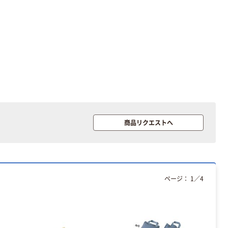
オリジナル
オリジナル
乾電池 単3
コピー用紙 ア
形 アルカリ乾
スクル マルチ
電池 北欧パッ
ペーパー スーパ
ケージ アスク
ーホワイト+
￥140~
￥149~
（税込）
（税込）
ルオリジナル
本気プライス
本気プライス
【ガムテープ】ア
ペーパータオル
スクル 現場のチ
中判 再生紙
カラ 厚さ
100％ 200枚
商品リクエストへ
0.22mm 布テー
FSC認証 シング
￥145~
￥149~
（税込）
（税込）
プ
ル 大王製紙共同
企画 オリジナル
本気プライス
ティッシュペー
ページ：
1
／
4
パー ボックス
150組 5箱入 ア
スクル スマート
￥307~
（税込）
コンパクト ビ
ビッド PEFC認