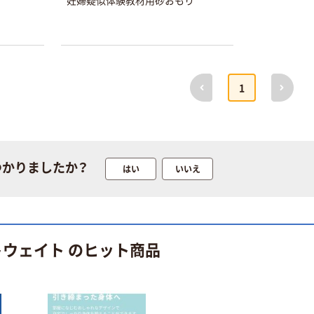
妊婦疑似体験教材用砂おもり
本気プライス
オリジナル
トイレットペー
スズラン 酒精綿
パー シングル
G バルクタイプ
120ｍ 再生紙
指定医薬部外品
100% 6ロール
￥455~
￥140~
（税込）
（税込）
リサイクル100
前へ
次へ
1
芯あり FSC認
証
本気プライス
本気プライス
嬬恋銘水 ナチュ
ティッシュペー
ラルミネラルウ
パー ボックス
ォーター 500ml
モカ 200組 5個
つかりましたか？
はい
いいえ
キャップシール
アスクル オリジ
￥1,037~
￥428~
（税込）
付き／2Lラベル
ナルティッシュ
（税込）
レス 10本
PEFC認証
オリジナル
本気プライス
【アスクル限定】
トウェイト のヒット商品
ペーパータオル
ファーストレイ
中判 バージンパ
ト ニトリルグ
ルプ100％ 200
ローブ ブル
￥698~
（税込）
枚入 PEFC認証
ー 粉なし（パ
￥156~
（税込）
シングル アスク
ウダーフリー）