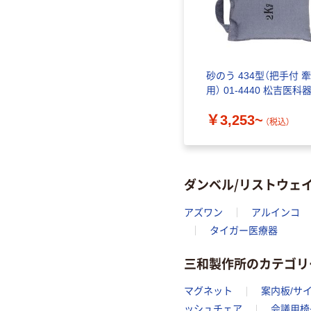
砂のう 434型（把手付 
用） 01-4440 松吉医科
￥3,253~
（税込）
ダンベル/リストウェ
アズワン
アルインコ
タイガー医療器
三和製作所のカテゴリ
マグネット
案内板/サ
ッシュチェア
会議用椅