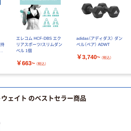
ルオリジナル
人気商品
オリジナル
サントリー 天然
【アスクル限定】
水 ミネラルウォ
ファーストレイ
ーター ペットボ
ト ニトリルグ
トル
￥686~
（税込）
ローブ ホワイ
￥698~
（税込）
エレコム HCF-DBS エク
adidas（アディダス） ダン
ト 粉なし（パ
 持
リアスポーツ/スリムダン
ベル（ペア） ADWT
ウダーフリー）
期間限定価格
ア
ベル 1個
本気プライス
アスクル プラ
￥3,740~
U
（税込）
ファーストレイ
スチックグロー
￥663~
（税込）
ト ホワイト紙コ
ブ 薄手 粉な
ップ
し（パウダーフ
￥298~
（税込）
リー）
￥374~
（税込）
トウェイト のベストセラー商品