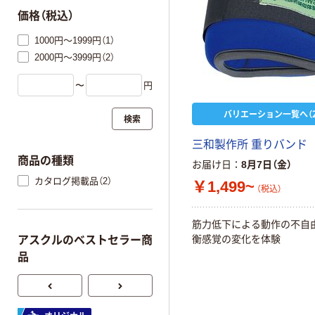
価格（税込）
1000円～1999円（1）
2000円～3999円（2）
〜
円
バリエーション一覧へ（2
検索
三和製作所 重りバンド
商品の種類
お届け日
8月7日（金）
カタログ掲載品（2）
￥1,499~
（税込）
筋力低下による動作の不自
衡感覚の変化を体験
アスクルのベストセラー商
品