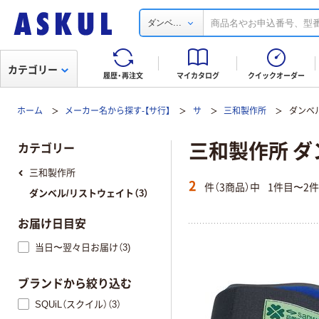
...
ダンベ
カテゴリー
履歴・再注文
マイカタログ
クイックオーダー
ホーム
メーカー名から探す-【サ行】
サ
三和製作所
ダンベ
三和製作所 ダ
カテゴリー
三和製作所
2
件（3商品）中
1件目〜2
ダンベル/リストウェイト（3）
お届け日目安
当日〜翌々日お届け（3)
ブランドから絞り込む
SQUiL（スクイル）（3）