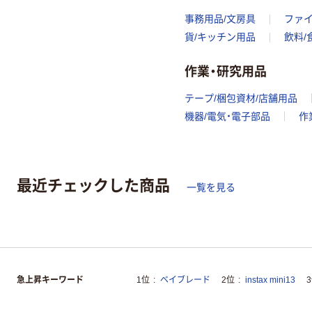
事務用品/文房具
ファ
貨/キッチン用品
飲料/
作業・研究用品
テープ/梱包資材/店舗用品
機器/電気・電子部品
作
最近チェックした商品
一覧を見る
急上昇キーワード
1位
ベイブレード
2位
instax mini13