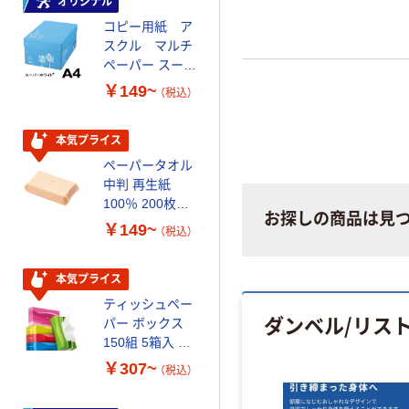
オリジナル
本気プライス
コピー用紙 ア
トイレットペー
スクル マルチ
パー ダブル60
ペーパー スーパ
ｍ 再生紙
ーホワイト+
100% 6ロール
￥149~
￥446~
（税込）
（税込）
リサイクル100
芯あり FSC認
証
本気プライス
オリジナル
ペーパータオル
コピー用紙 マ
中判 再生紙
ルチペーパー
100％ 200枚
スーパーエコノ
お探しの商品は見
FSC認証 シング
ミー+
￥149~
￥149~
（税込）
（税込）
ル 大王製紙共同
企画 オリジナル
本気プライス
本気プライス
ティッシュペー
アスクル 耳にや
ダンベル/リス
パー ボックス
さしい やわらか
150組 5箱入 ア
いマスク
スクル スマート
￥307~
￥458~
（税込）
（税込）
コンパクト ビ
ビッド PEFC認