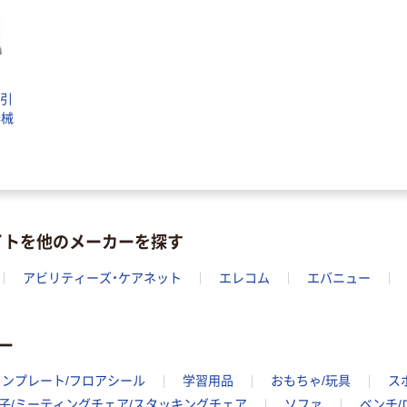
牽引
器械
イトを他のメーカーを探す
アビリティーズ・ケアネット
エレコム
エバニュー
ー
インプレート/フロアシール
学習用品
おもちゃ/玩具
ス
子/ミーティングチェア/スタッキングチェア
ソファ
ベンチ/