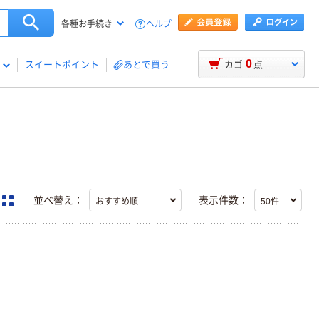
ヘルプ
各種お手続き
0
スイートポイント
あとで買う
カゴ
点
並べ替え：
表示件数：