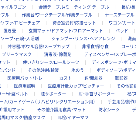
ファイルワゴン
会議テーブル/ミーティング テーブル
長机/
ーブル
作業台/ワークテーブル/作業テーブル
ナーステーブル
接ソファ/ロビーチェア
待合室受付/応接セット
ワゴン/カート
置き畳
玄関マット/ドアマット/フロアーマット
ベッド
ソープ・石鹸・入浴剤
シャンプー・リンス・ヘアアレンジ
洗面
丼容器/ボウル容器/スープカップ
非常食/保存食
ローリ
プリーツマスク
消毒液・除菌剤
ディスペンサー/スプレーボ
セット
使いきりシーツ/ロールシーツ
ディスポシーツ・ポリ
血バンド
その他注射/輸液
氷のう
ボディソープ/ボディ
医療用バット/トレー
カスト
鈎/開創器
聴診器
図
医療用照明
医療用計量カップ/ピッチャー
その他診
ター/骨盤ベルト
膝サポーター
肘・手首サポーター
杖/
ーム/カードゲーム（リハビリ/レクリエーション用）
手芸用品/創作
介護用マット
その他介護用寝具・マット
防水シーツ
現場用マスク/防塵マスク
耳栓/イヤーマフ