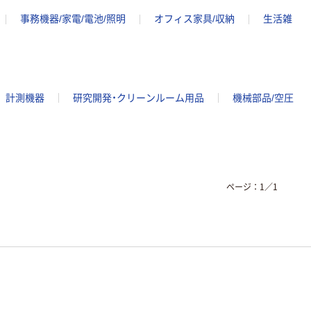
事務機器/家電/電池/照明
オフィス家具/収納
生活雑
計測機器
研究開発・クリーンルーム用品
機械部品/空圧
ページ：
1
／
1