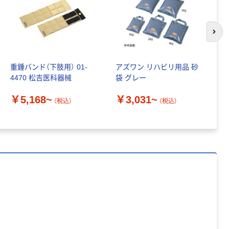
証
オリジナル
アスクル プラス
チックグローブ
次の
粉なし（パウダ
ーフリー）
￥398~
（税込）
重錘バンド（下肢用） 01-
アズワン リハビリ用品 砂
キ
4470 松吉医科器械
袋 グレー
リ
本気プライス
ト
アスクル クリア
￥5,168~
￥3,031~
（税込）
（税込）
ーホルダー A4
￥
スタンダード
￥126~
（税込）