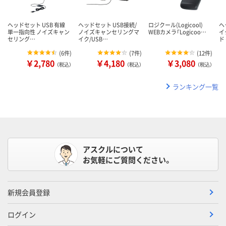
ヘッドセット USB 有線
ヘッドセット USB接続/
ロジクール(Logicool)
ヘ
単一指向性 ノイズキャン
ノイズキャンセリングマ
WEBカメラ「Logicoo…
イ
セリング…
イク/USB…
ド
(
6件
)
(
7件
)
(
12件
)
￥2,780
￥4,180
￥3,080
（税込）
（税込）
（税込）
ランキング一覧
アスクルについて
お気軽にご質問ください。
新規会員登録
ログイン