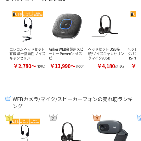
エレコム ヘッドセット
Anker WEB会議用スピ
ヘッドセット USB接
ヘッドセ
有線 単一指向性 ノイズ
ーカー PowerConf ス
続/ノイズキャンセリン
クバンド
キャンセリン…
ピ…
グマイク/USB…
HS-NB0
￥2,780～
￥13,990～
￥4,180
￥2
（税込）
（税込）
（税込）
WEBカメラ/マイク/スピーカーフォンの売れ筋ランキ
ング