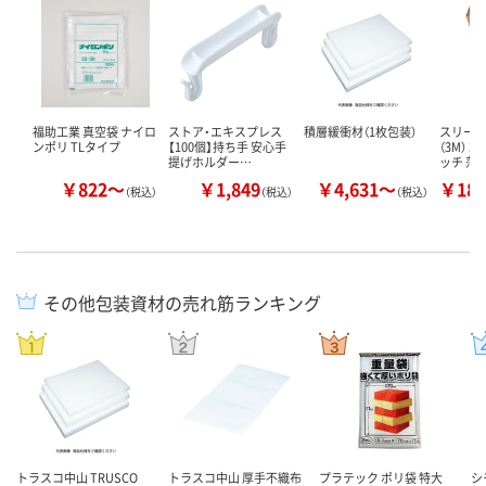
福助工業 真空袋 ナイロ
ストア・エキスプレス
積層緩衝材（1枚包装）
スリーエ
ンポリ TLタイプ
【100個】持ち手 安心手
（3M） 
提げホルダー…
ッチ 落
￥822～
￥1,849
￥4,631～
￥187
（税込）
（税込）
（税込）
その他包装資材の売れ筋ランキング
トラスコ中山 TRUSCO
トラスコ中山 厚手不織布
プラテック ポリ袋 特大
シ