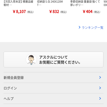
【次回入荷未定】 積層品緩
収納袋 S 白 240X120M
季節収納袋 重量袋 強くて
9
衝材 …
T…
厚いポリ…
00
￥8,107
￥832
￥404
（税込）
（税込）
（税込）
ランキング一覧
アスクルについて
お気軽にご質問ください。
新規会員登録
ログイン
ヘルプ