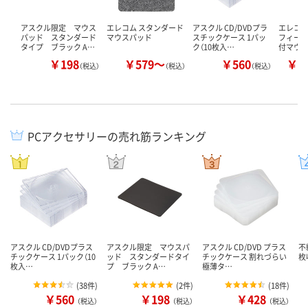
アスクル限定 マウス
エレコム スタンダード
アスクル CD/DVDプラ
エレコム
パッド スタンダード
マウスパッド
スチックケース 1パッ
フィー＞
タイプ ブラック A…
ク（10枚入…
付マウ
￥198
￥579～
￥560
￥1
（税込）
（税込）
（税込）
PCアクセサリーの売れ筋ランキング
アスクル CD/DVDプラス
アスクル限定 マウスパ
アスクル CD/DVD プラス
不
チックケース 1パック（10
ッド スタンダードタイ
チックケース 割れづらい
枚
枚入…
プ ブラック A…
極薄タ…
(
38件
)
(
2件
)
(
18件
)
￥560
￥198
￥428
（税込）
（税込）
（税込）