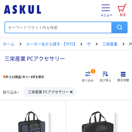
カゴ
メニュー
ホーム
メーカー名から探す - 【サ行】
サ
三栄産業
三栄産業 PCアクセサリー
1
4
件（110商品）中 1～4件を表示
表示切替
絞り込み
並び替え
三栄産業 PCアクセサリー
絞り込み