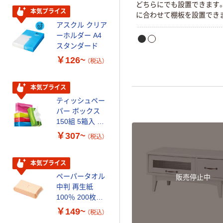
芯あり FSC認
どちらにでも設置できます
証
本気プライス
本気プライス
に合わせて棚板を設置でき
アスクル クリア
アスクル 耳にや
ーホルダー A4
さしい やわらか
スタンダード
いマスク
￥126~
￥458~
（税込）
（税込）
本気プライス
本気プライス
ティッシュペー
トイレットペー
パー ボックス
パー シングル
150組 5箱入 ア
120ｍ 再生紙
スクル スマート
100% 6ロール
￥307~
￥455~
（税込）
（税込）
コンパクト ビ
リサイクル100
ビッド PEFC認
芯あり FSC認
証
証
本気プライス
期間限定価格
ペーパータオル
アスクル プラ
販売停止中
中判 再生紙
スチックグロー
100％ 200枚
ブ 薄手 粉な
FSC認証 シング
し（パウダーフ
￥149~
￥298~
（税込）
（税込）
ル 大王製紙共同
リー）