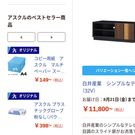
目安です。お持ちのテレビ
を確かめてからご購入くだ
アスクルのベストセラー商
品
オリジナル
オリジナル
コピー用紙 ア
コピー用紙 マ
スクル マルチ
ルチペーパー
バリエーション一覧へ（2
ペーパー スーパ
スーパーエコノ
ーホワイト+
ミー+
￥149~
￥149~
（税込）
（税込）
白井産業 シンプルな
（32V）
オリジナル
本気プライス
お届け日
8月21日（金）ま
アスクル プラス
トイレットペー
￥11,800~
（税込）
チックグローブ
パー ダブル60
粉なし（パウダ
ｍ 再生紙
ーフリー）
100% 6ロール
￥398~
￥446~
白井産業のシンプルなテレ
（税込）
（税込）
リサイクル100
目調のスライド扉がお洒落