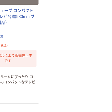
企画 オリジナル
ウェーブ コンパクト
ビ台 幅580mm ブ
送品）
産業
（税込）
都合により販売停止中
です
ルームにぴったり！コ
プのコンパクトなテレビ