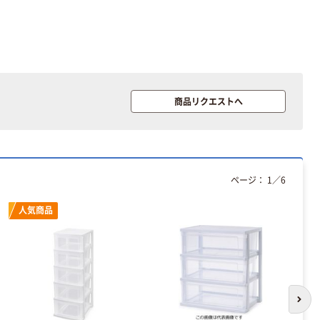
商品リクエストへ
ページ：
1
／
6
人気商品
次の