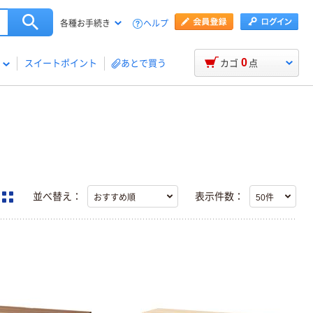
ヘルプ
各種お手続き
0
スイートポイント
あとで買う
カゴ
点
並べ替え：
表示件数：