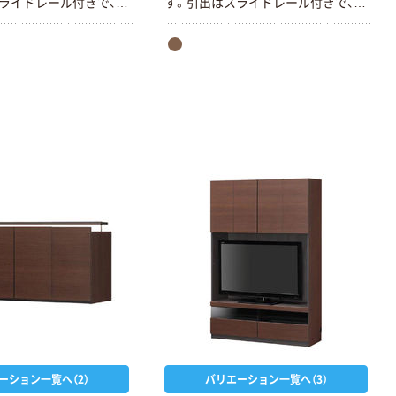
ライドレール付きで、ス
す。引出はスライドレール付きで、ス
閉めできます。天板の
ムーズに開け閉めできます。天板の
配線用の切り欠きがあ
背面側には、配線用の切り欠きがあ
よけと配線逃がしのた
ります。巾木よけと配線逃がしのた
板よりも後ろに出てい
め、天板が側板よりも後ろに出てい
はメーカーオリジナル
ます。引出にはメーカーオリジナル
品を使っており、パー
の組立簡単部品を使っており、パー
めこむだけで組みあがり
ツ同士をはめこむだけで組みあがり
られるテレビのサイズは
ます。 載せられるテレビのサイズは
持ちのテレビのサイズ
目安です。お持ちのテレビのサイズ
らご購入ください。
を確かめてからご購入ください。
ーション一覧へ（2）
バリエーション一覧へ（3）