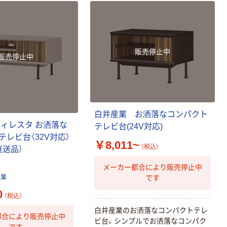
販売停止中
販売停止中
本気プライス
オリジナル
アスクル トイ
コピー用紙 ア
レのおそうじシ
スクル マルチ
白井産業 お洒落なコンパクト
ート 大王製紙
ペーパー スーパ
ティレスタ お洒落な
テレビ台(24V対応)
共同企画 トイ
ーホワイト+
￥330~
￥149~
（税込）
（税込）
レビ台（32V対応）
レクリーナー
￥8,011~
（税込）
直送品）
トイレシート
オリジナル
本気プライス
オリジナル
メーカー都合により販売停止中
【ガムテープ】ア
アスクル プラス
です
産業
スクル 現場のチ
チックグローブ
0
カラ 厚さ
粉なし（パウダ
（税込）
0.22mm 布テー
ーフリー）
￥145~
￥398~
白井産業のお洒落なコンパクトテレ
（税込）
（税込）
都合により販売停止中
プ
ビ台。シンプルでお洒落なコンパク