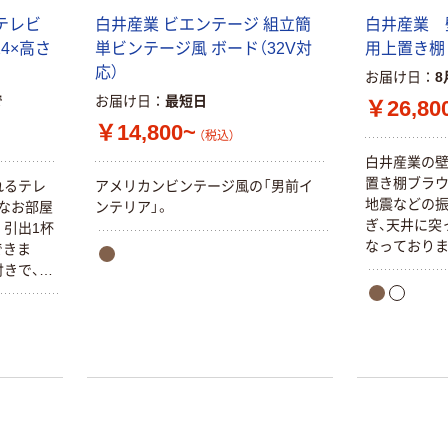
テレビ
白井産業 ビエンテージ 組立簡
白井産業 
24×高さ
単ビンテージ風 ボード（32V対
用上置き棚 
応）
お届け日
8
で
お届け日
最短日
￥26,80
￥14,800~
（税込）
白井産業の壁
置き棚ブラウ
れるテレ
アメリカンビンテージ風の「男前イ
地震などの
なお部屋
ンテリア」。
ぎ、天井に突
。引出1杯
なっておりま
できま
きで、ス
。天板の
欠きがあ
がしのた
に出てい
リジナル
り、パー
みあがり
サイズは