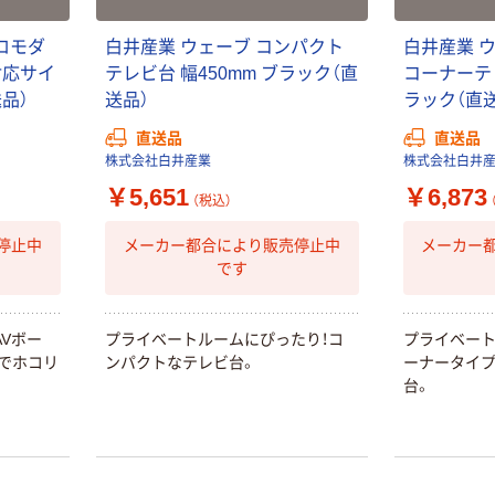
ロモダ
白井産業 ウェーブ コンパクト
白井産業 
対応サイ
テレビ台 幅450mm ブラック（直
コーナーテレ
送品）
送品）
ラック（直
直送品
直送品
株式会社白井産業
株式会社白井
￥5,651
￥6,873
（税込）
停止中
メーカー都合により販売停止中
メーカー
です
Vボー
プライベートルームにぴったり！コ
プライベート
でホコリ
ンパクトなテレビ台。
ーナータイ
台。