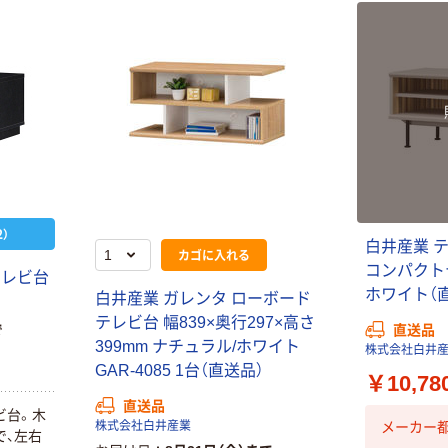
のサイズ
さい。
本気プライス
オリジナル
蛍光オプテック
【アスクル限定】
ス1(アスクル限
ファーストレイ
）
定モデル) 蛍光
ト ニトリルグ
白井産業 
カゴに入れる
ペン ゼブラ
ローブ ホワイ
￥52~
￥698~
（税込）
（税込）
コンパクトテ
テレビ台
ト 粉なし（パ
ホワイト（
白井産業 ガレンタ ローボード
ウダーフリー）
本気プライス
本気プライス
テレビ台 幅839×奥行297×高さ
直送品
で
嬬恋銘水 ナチュ
ペーパータオル
399mm ナチュラル/ホワイト
株式会社白井
ラルミネラルウ
小判・シングル
GAR-4085 1台（直送品）
￥10,78
ォーター 500ml
再生紙 200枚
直送品
キャップシール
FSC認証紙 アス
￥1,037~
￥143~
ビ台。木
（税込）
メーカー
株式会社白井産業
付き／2Lラベル
クルオリジナル
で、左右
（税込）