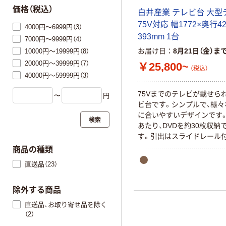
価格（税込）
白井産業 テレビ台 大型
75V対応 幅1772×奥行4
4000円～6999円（3）
393mm 1台
7000円～9999円（4）
お届け日
8月21日（金）ま
10000円～19999円（8）
20000円～39999円（7）
￥25,800~
（税込）
40000円～59999円（3）
75Vまでのテレビが載せら
〜
円
ビ台です。シンプルで、様々
に合いやすいデザインです
検索
あたり、DVDを約30枚収納
す。引出はスライドレール付
ムーズに開け閉めできます
商品の種類
背面側には、配線用の切り
直送品（23）
ります。巾木よけと配線逃
め、天板が側板よりも後ろ
ます。引出にはメーカーオ
除外する商品
の組立簡単部品を使ってお
直送品、お取り寄せ品を除く
ツ同士をはめこむだけで組
（2）
ます。 載せられるテレビの