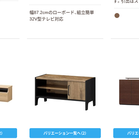
す。引出はス
まざまな
ムーズに開け
幅87.2cmのローボード、組立簡単
ナチュラ
背面側には、
32V型テレビ対応
てあるの
ります。巾木
ます。
め、天板が側
ます。引出に
の組立簡単部
ツ同士をは
ます。 載せ
目安です。お
を確かめてか
）
バリエーション一覧へ（2）
バリエ