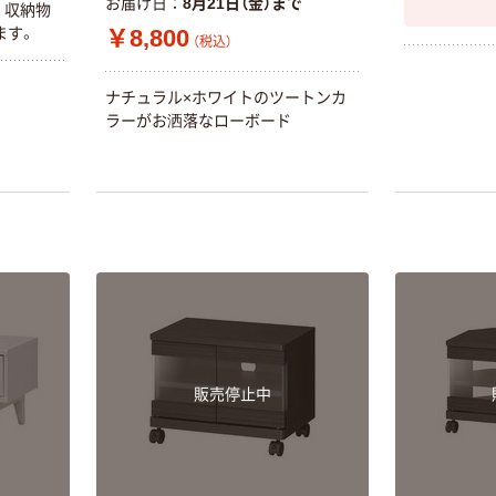
レス 10本
お届け日
8月21日（金）まで
。収納物
本気プライス
￥8,800
ます。
（税込）
オリジナル
ティッシュペー
スズラン 酒精綿
パー ボックス
G バルクタイプ
ナチュラル×ホワイトのツートンカ
モカ 200組 5個
指定医薬部外品
ラーがお洒落なローボード
アスクル オリジ
￥428~
（税込）
ナルティッシュ
￥140~
（税込）
PEFC認証
オリジナル
人気商品
【アスクル限定】
サントリー 天然
ファーストレイ
水 ミネラルウォ
ト ニトリルグ
ーター ペットボ
ローブ ブル
￥698~
（税込）
トル
ー 粉なし（パ
￥686~
（税込）
ウダーフリー）
オリジナル
本気プライス
アスクル 検査用
販売停止中
ファーストレイ
ディスポパンツ
ト ホワイト紙コ
￥96~
（税込）
ップ
￥374~
（税込）