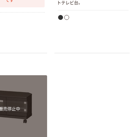
です
トテレビ台。
本気プライス
アスクル クリア
ーホルダー A4
スタンダード
￥126~
（税込）
本気プライス
ティッシュペー
パー ボックス
150組 5箱入 ア
スクル スマート
￥307~
（税込）
コンパクト ビ
ビッド PEFC認
証
本気プライス
ペーパータオル
販売停止中
中判 再生紙
100％ 200枚
FSC認証 シング
￥149~
（税込）
ル 大王製紙共同