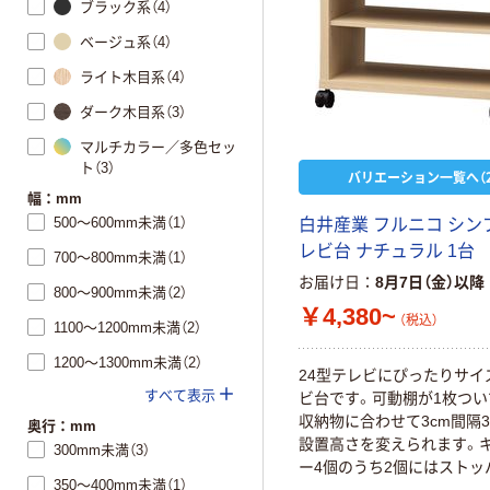
ブラック系（4）
ベージュ系（4）
ライト木目系（4）
ダーク木目系（3）
マルチカラー／多色セッ
ト（3）
バリエーション一覧へ（2
幅：mm
500～600mm未満（1）
白井産業 フルニコ シン
レビ台 ナチュラル 1台
700～800mm未満（1）
お届け日
8月7日（金）以降
800～900mm未満（2）
￥4,380~
（税込）
1100～1200mm未満（2）
1200～1300mm未満（2）
24型テレビにぴったりサイ
すべて表示
ビ台です。可動棚が1枚つい
収納物に合わせて3cm間隔
奥行：mm
設置高さを変えられます。
300mm未満（3）
ー4個のうち2個にはストッ
350～400mm未満（1）
いているので、必要なとき