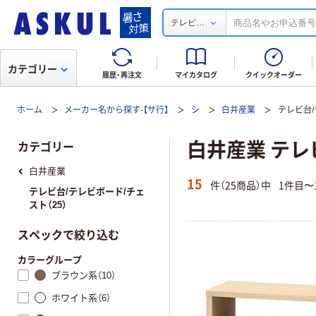
...
テレビ
カテゴリー
履歴・再注文
マイカタログ
クイックオーダー
ホーム
メーカー名から探す-【サ行】
シ
白井産業
テレビ台/
白井産業 テレ
カテゴリー
白井産業
15
件（25商品）中
1件目〜
テレビ台/テレビボード/チェ
スト（25）
スペックで絞り込む
カラーグループ
ブラウン系（10）
ホワイト系（6）