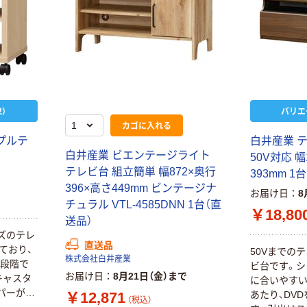
）
バリエ
カゴに入れる
プルテ
白井産業 
白井産業 ビエンテージライト
50V対応 幅
テレビ台 組立簡単 幅872×奥行
393mm 1台
396×高さ449mm ビンテージナ
お届け日
8
チュラル VTL-4585DNN 1台（直
￥18,80
送品）
ズのテレ
直送品
ており、
50Vまでの
株式会社白井産業
3段階で
ビ台です。シ
お届け日
8月21日（金）まで
キャスタ
に合いやすい
パーがつ
￥12,871
あたり、DV
（税込）
だけロッ