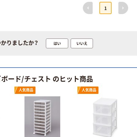
前へ
次へ
1
つかりましたか？
はい
いいえ
ビボード/チェスト のヒット商品
人気商品
人気商品