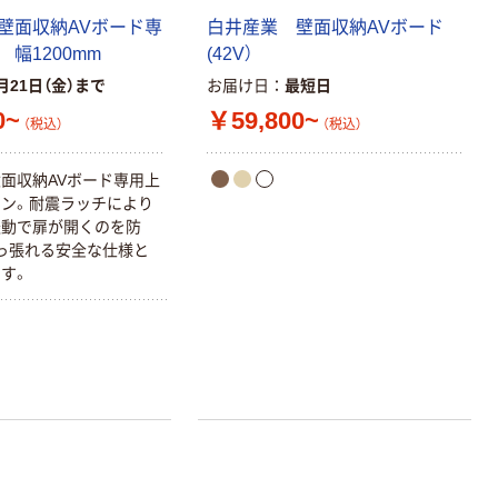
壁面収納AVボード専
白井産業 壁面収納AVボード
幅1200mm
(42V）
月21日（金）まで
お届け日
最短日
0~
￥59,800~
（税込）
（税込）
面収納AVボード専用上
ン。耐震ラッチにより
振動で扉が開くのを防
っ張れる安全な仕様と
す。