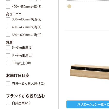
クを外して動かせます。さ
400～450mm未満（8）
空間に合いやすい、明るい
高さ：mm
ル色です。背面化粧が施し
350～400mm未満（9）
で、表裏どちら向きでも使え
400～450mm未満（1）
550～600mm未満（2）
質量
6～7kg未満（2）
8～9kg未満（5）
10kg以上（18）
お届け日目安
当日〜翌々日お届け（2)
ブランドから絞り込む
白井産業（25）
バリエーション一覧へ（2