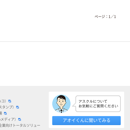
ページ：
1
／
1
ハコ）
スタンプ）
場
bメディア）
アオイくんに聞いてみる
企業向けトータルソリュー