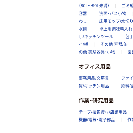
（80L～90L未満）
ゴミ箱
容器
洗面・バス小物
わし
床用モップ/水切
水筒
卓上用調味料入れ
し/キッチンツール
包丁
イ/樽
その他 容器/缶
の他 実験器具・小物
園
オフィス用品
事務用品/文房具
ファ
貨/キッチン用品
飲料/
作業・研究用品
テープ/梱包資材/店舗用品
機器/電気・電子部品
作