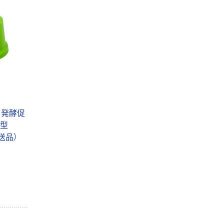
ミ発酵促
0型
直送品）