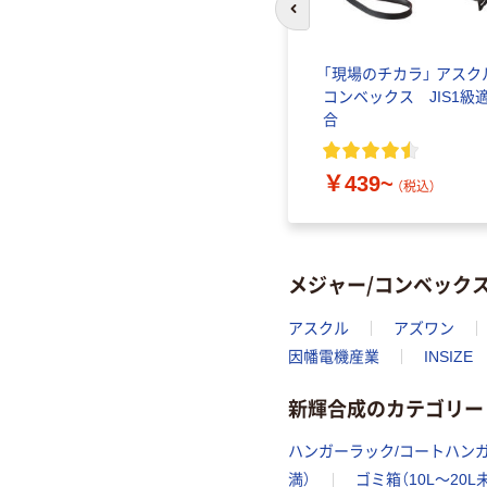
前のスライドへ
メジャ
「現場のチカラ」 アスク
17 1個
コンベックス JIS1級
合
￥439~
（税込）
メジャー/コンベック
アスクル
アズワン
因幡電機産業
INSIZE
新輝合成のカテゴリー
ハンガーラック/コートハン
満）
ゴミ箱（10L～20L