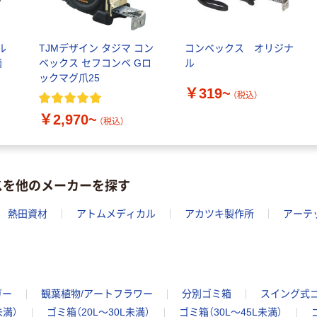
ル
TJMデザイン タジマ コン
コンベックス オリジナ
適
ベックス セフコンベ Gロ
ル
ックマグ爪25
￥319~
（税込）
￥2,970~
（税込）
スを他のメーカーを探す
熱田資材
アトムメディカル
アカツキ製作所
アーテ
ガー
観葉植物/アートフラワー
分別ゴミ箱
スイング式
未満）
ゴミ箱（20L～30L未満）
ゴミ箱（30L～45L未満）