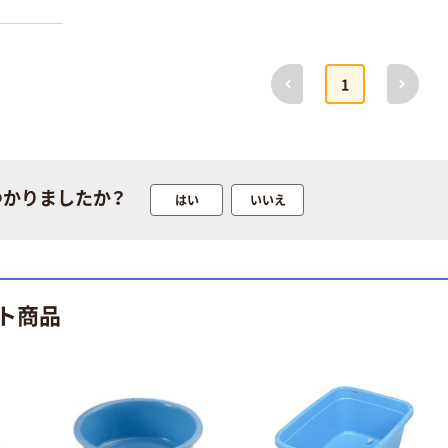
前へ
次へ
1
つかりましたか？
はい
いいえ
ト商品