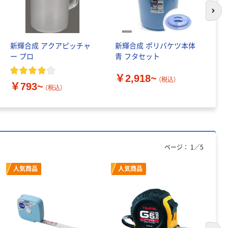
次の
新輝合成 アクアピッチャ
新輝合成 ポリバケツ本体
新
ー プロ
青 フタセット
交
ダ
￥2,918~
（税込）
￥793~
￥
（税込）
ページ：
1
／
5
人気商品
人気商品