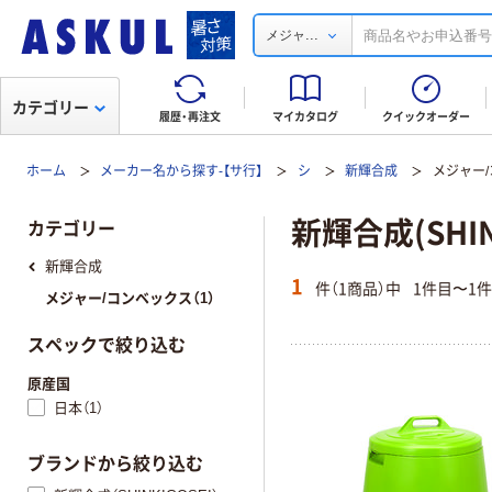
...
メジャ
カテゴリー
履歴・再注文
マイカタログ
クイックオーダー
ホーム
メーカー名から探す-【サ行】
シ
新輝合成
メジャー
新輝合成(SHI
カテゴリー
新輝合成
1
件（1商品）中
1件目〜1
メジャー/コンベックス（1）
スペックで絞り込む
原産国
日本（1）
ブランドから絞り込む