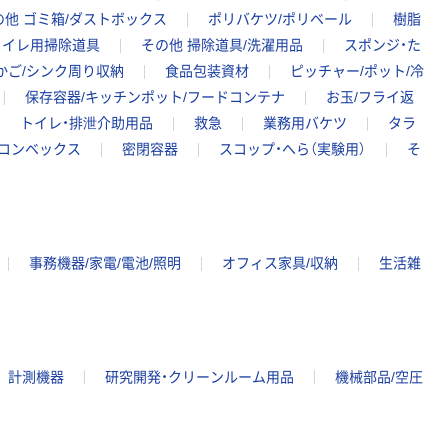
の他 ゴミ箱/ダストボックス
ポリバケツ/ポリベール
樹脂
トイレ用掃除道具
その他 掃除道具/洗濯用品
スポンジ・た
かご/シンク周り収納
食品包装資材
ピッチャー/ポット/冷
保存容器/キッチンポット/フードコンテナ
お玉/フライ返
トイレ・排泄介助用品
救急
業務用バケツ
タラ
/コンベックス
密閉容器
スコップ・へら（実験用）
そ
事務機器/家電/電池/照明
オフィス家具/収納
生活雑
計測機器
研究開発・クリーンルーム用品
機械部品/空圧