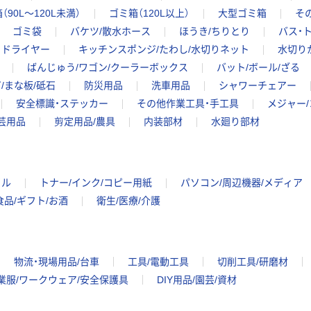
（90L～120L未満）
ゴミ箱（120L以上）
大型ゴミ箱
そ
ゴミ袋
バケツ/散水ホース
ほうき/ちりとり
バス・
りドライヤー
キッチンスポンジ/たわし/水切りネット
水切り
ばんじゅう/ワゴン/クーラーボックス
バット/ボール/ざる
/まな板/砥石
防災用品
洗車用品
シャワーチェアー
安全標識・ステッカー
その他作業工具・手工具
メジャー
芸用品
剪定用品/農具
内装部材
水廻り部材
イル
トナー/インク/コピー用紙
パソコン/周辺機器/メディア
食品/ギフト/お酒
衛生/医療/介護
物流・現場用品/台車
工具/電動工具
切削工具/研磨材
業服/ワークウェア/安全保護具
DIY用品/園芸/資材