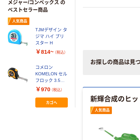
メジャー/コンベックス の
ベストセラー商品
人気商品
TJMデザイン タ
ジマ ハイ ブリ
スター H
￥814~
（税込）
お探しの商品は見
コメロン
KOMELON セル
フロック 3.5M
爪巾16MM
￥970
（税込）
KMC-36-35-16
新輝合成のヒッ
1個 353-
カゴへ
9886（直送品）
人気商品