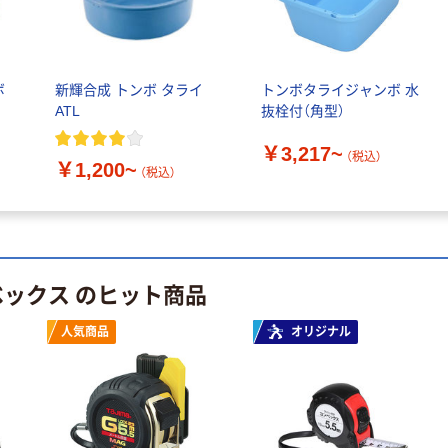
ボ
新輝合成 トンボ タライ
トンボタライジャンボ 水
ATL
抜栓付（角型）
￥3,217~
（税込）
￥1,200~
（税込）
ベックス のヒット商品
人気商品
オリジナル