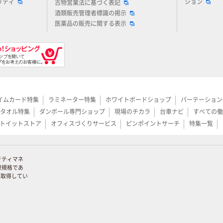
リティ
ション
古物営業法に基づく表記
酒類販売管理者標識の掲示
医薬品の販売に関する表示
イムカード特集
ラミネーター特集
ホワイトボードショップ
パーテーション
タオル特集
ダンボール専門ショップ
現場のチカラ
台車ナビ
すべての働
トイットストア
オフィスづくりサービス
ピンポイントサーチ
特集一覧
リティマネ
際規格であ
証を取得してい