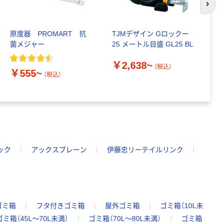
次の
原度器 PROMART 抗
TJMデザイン Gロックー
シ
菌メジャー
25 メートル目盛 GL25 BL
ジ
￥2,638~
￥
（税込）
￥555~
（税込）
ック
アックスブレーン
伊藤忠リーテイルリンク
ゴミ箱
フタ付きゴミ箱
屋外ゴミ箱
ゴミ箱（10L未
ゴミ箱（45L～70L未満）
ゴミ箱（70L～80L未満）
ゴミ箱