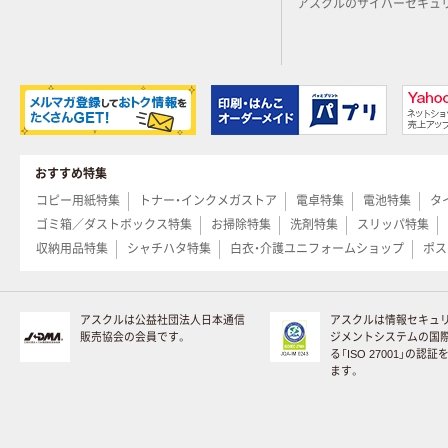
アスクルのサイバーセキュ
おすすめ特集
コピー用紙特集
トナー・インクメガストア
電卓特集
電池特集
タ
ゴミ箱／ダストボックス特集
お掃除特集
洗剤特集
スリッパ特集
収納用品特集
シャチハタ特集
白衣・介護ユニフォームショップ
ポス
アスクルは公益社団法人日本通信
アスクルは情報セキュ
販売協会の会員です。
ジメントシステムの国
る「ISO 27001」の認
ます。