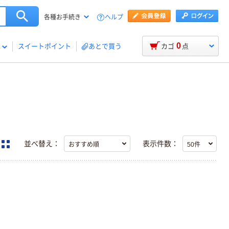
ヘルプ
各種お手続き
0
スイートポイント
あとで買う
カゴ
点
並べ替え：
表示件数：