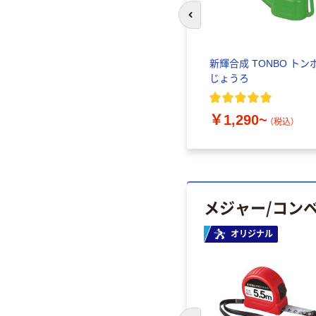
前のスライドへ
新輝合成 TONBO トン
じょうろ
￥1,290~
（税込）
メジャー/コン
オリジナル