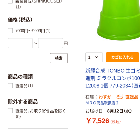
新輝合成（SHINKIGOSEI）
（1）
価格（税込）
7000円～9999円（1）
〜
円
カゴに入れる
検索
新輝合成 TONBO 生ゴ
商品の種類
進剤 ミラクルコンポ10
12008 1個 779-2034（
直送品（1）
在庫
わずか
直送品
除外する商品
ＭＲＯ商品取扱店２
直送品、お取り寄せ品を除く
お届け日
8月12日（水）
（0）
￥7,526
（税込）