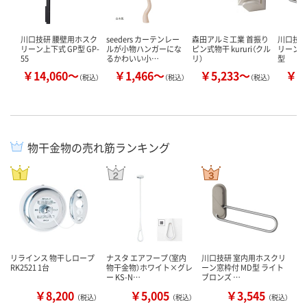
川口技研 腰壁用ホスク
seeders カーテンレー
森田アルミ工業 首振り
川口技研
リーン上下式 GP型 GP-
ルが小物ハンガーにな
ピン式物干 kururi（クル
リーン窓
55
るかわいい小…
リ）
型
￥14,060～
￥1,466～
￥5,233～
￥3
（税込）
（税込）
（税込）
物干金物の売れ筋ランキング
リラインス 物干しロープ
ナスタ エアフープ（室内
川口技研 室内用ホスクリ
RK2521 1台
物干金物）ホワイト×グレ
ーン窓枠付 MD型 ライト
ー KS-N…
ブロンズ …
￥8,200
￥5,005
￥3,545
（税込）
（税込）
（税込）