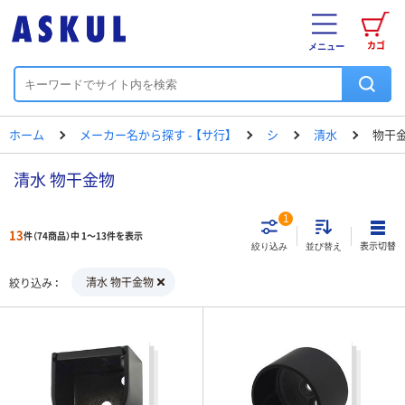
カゴ
メニュー
ホーム
メーカー名から探す - 【サ行】
シ
清水
物干
清水 物干金物
1
13
件（74商品）中 1～13件を表示
表示切替
絞り込み
並び替え
清水 物干金物
絞り込み