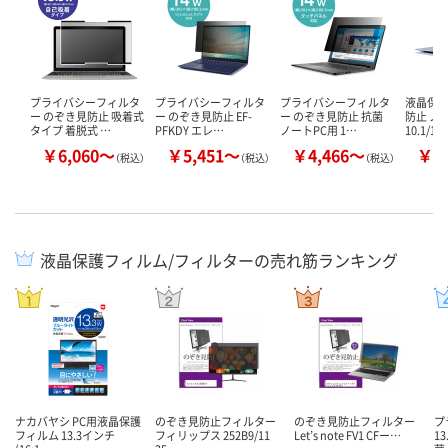
プライバシーフィルタ
プライバシーフィルタ
プライバシーフィルタ
液晶保護
ー のぞき見防止 吸着式
ー のぞき見防止 EF-
ー のぞき見防止 抗菌
防止 ノ
タイプ 着脱式 …
PFKDY エレ…
ノートPC用 1…
10.1/11
￥6,060～
￥5,451～
￥4,466～
￥1
（税込）
（税込）
（税込）
液晶保護フィルム/フィルターの売れ筋ランキング
ナカバヤシ PC用液晶保護
のぞき見防止フィルター
のぞき見防止フィルター
プ
フィルム 13.3インチ
フィリップス 252B9/11
Let’s note FV1 CFー…
1