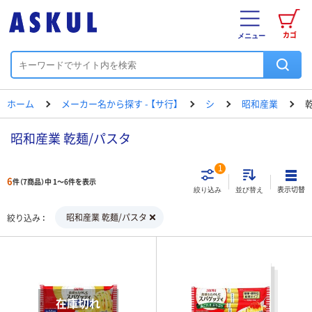
カゴ
メニュー
ホーム
メーカー名から探す - 【サ行】
シ
昭和産業
昭和産業 乾麺/パスタ
1
6
件（7商品）中 1～6件を表示
表示切替
絞り込み
並び替え
昭和産業 乾麺/パスタ
絞り込み