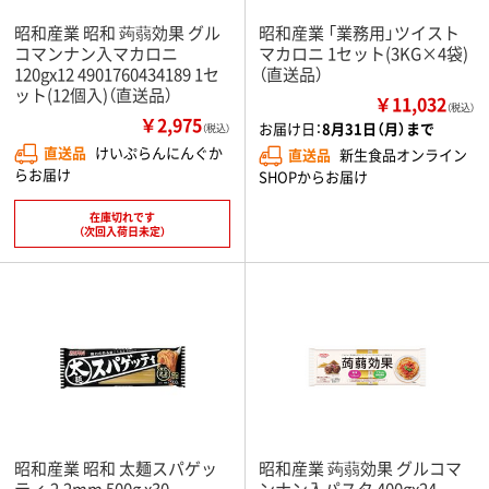
昭和産業 昭和 蒟蒻効果 グル
昭和産業 「業務用」ツイスト
コマンナン入マカロニ
マカロニ 1セット(3KG×4袋)
120gx12 4901760434189 1セ
（直送品）
ット(12個入)（直送品）
￥11,032
（税込）
￥2,975
お届け日：
8月31日（月）まで
（税込）
直送品
けいぷらんにんぐか
直送品
新生食品オンライン
らお届け
SHOPからお届け
在庫切れです
（次回入荷日未定）
昭和産業 昭和 太麺スパゲッ
昭和産業 蒟蒻効果 グルコマ
ティ 2.2mm 500g x30
ンナン入パスタ 400gx24