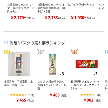
日清製粉ウェルナ マ・
日清製粉ウェルナ そば
おびなた 信州十割そば
マルツネ
マー 早ゆでスパゲティ
の香 信州戸隠製麺 十割
保乃糸」
FineFas…
そば ×5個
￥2,779～
￥2,733
￥1,930～
￥
（税込）
（税込）
（税込）
乾麺/パスタの売れ筋ランキング
揖保乃糸 手延素麺 上
ニップン 讃岐そうめん
日清製粉ウェルナ マ・マ
ラ
級品 300g 1袋
270g 1セット（1個×3）乾
ー 早ゆで3分スパゲティ
ッ
麺
1.6mm…
1
￥480
(
152件
)
(
5件
)
（税込）
￥465
￥902
（税込）
（税込）