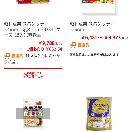
昭和産業 スパゲッティ
昭和産業 スパゲッティ
1.4mm 1Kg×15 5123284 1ケ
1.6mm
ース（15入）（直送品）
￥6,481
￥9,873
￥9,788
（税込）
直送品
1個あたり ￥652.54
販売単位違いの商品が
2
商品あります
直送品
けいぷらんにんぐか
らお届け
在庫切れです
（次回入荷日未定）