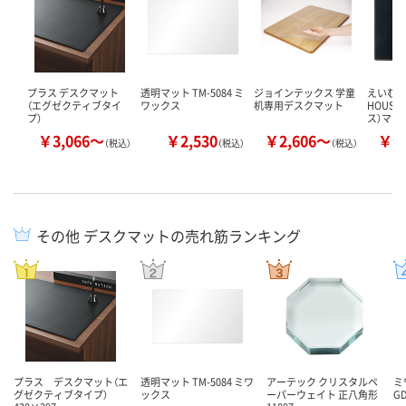
プラス デスクマット
透明マット TM-5084 ミ
ジョインテックス 学童
えいむ M
（エグゼクティブタイ
ワックス
机専用デスクマット
HOUS
プ）
ス）マッ
￥3,066～
￥2,530
￥2,606～
￥2
（税込）
（税込）
（税込）
その他 デスクマットの売れ筋ランキング
プラス デスクマット（エ
透明マット TM-5084 ミワ
アーテック クリスタルペ
ミ
グゼクティブタイプ）
ックス
ーパーウェイト 正八角形
GD