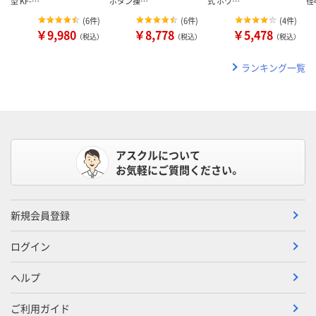
型 KF-…
ボタン操…
式 ホワ…
径
(
6件
)
(
6件
)
(
4件
)
￥9,980
￥8,778
￥5,478
（税込）
（税込）
（税込）
ランキング一覧
アスクルについて
お気軽にご質問ください。
新規会員登録
ログイン
ヘルプ
ご利用ガイド