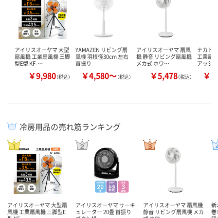
アイリスオーヤマ 大型
YAMAZEN リビング扇
アイリスオーヤマ 扇風
ナカトミ 
扇風機 工業扇風機 三脚
風機 羽根径30cm 左右
機 静音 リビング扇風機
工業扇風
型E型 KF-…
首振り
メカ式 ホワ…
アッシ
￥9,980
￥4,580～
￥5,478
￥7
（税込）
（税込）
（税込）
冷房用品の売れ筋ランキング
アイリスオーヤマ 大型扇
アイリスオーヤマ サーキ
アイリスオーヤマ 扇風機
新
風機 工業扇風機 三脚型E
ュレーター 20畳 首振り
静音 リビング扇風機 メカ
巻