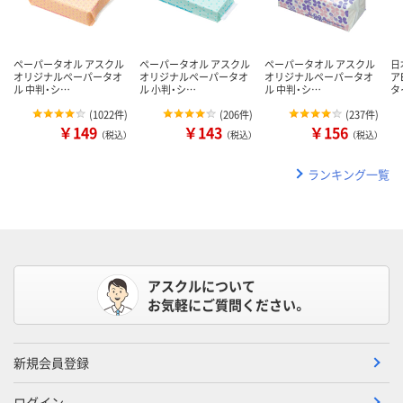
ペーパータオル アスクル
ペーパータオル アスクル
ペーパータオル アスクル
日
オリジナルペーパータオ
オリジナルペーパータオ
オリジナルペーパータオ
ア
ル 中判・シ…
ル 小判・シ…
ル 中判・シ…
タ
(
1022件
)
(
206件
)
(
237件
)
￥149
￥143
￥156
（税込）
（税込）
（税込）
ランキング一覧
アスクルについて
お気軽にご質問ください。
新規会員登録
ログイン