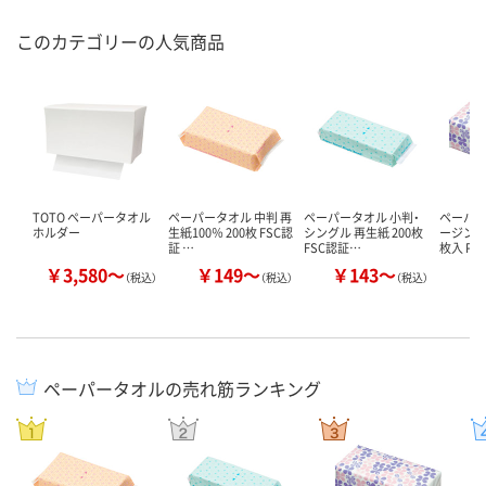
このカテゴリーの人気商品
TOTO ペーパータオル
ペーパータオル 中判 再
ペーパータオル 小判・
ペーパー
ホルダー
生紙100％ 200枚 FSC認
シングル 再生紙 200枚
ージンパル
証 …
FSC認証…
枚入 P…
￥3,580～
￥149～
￥143～
￥
（税込）
（税込）
（税込）
ペーパータオルの売れ筋ランキング