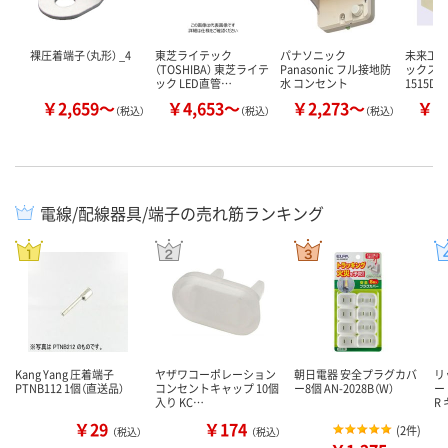
裸圧着端子（丸形） _4
東芝ライテック
パナソニック
未来工業
（TOSHIBA） 東芝ライテ
Panasonic フル接地防
ックス（深
ック LED直管…
水 コンセント
1515D
￥2,659～
￥4,653～
￥2,273～
￥5
（税込）
（税込）
（税込）
電線/配線器具/端子の売れ筋ランキング
Kang Yang 圧着端子
ヤザワコーポレーション
朝日電器 安全プラグカバ
リ
PTNB112 1個（直送品）
コンセントキャップ 10個
ー8個 AN-2028B（W）
ー
入り KC…
R
￥29
￥174
(
2件
)
（税込）
（税込）