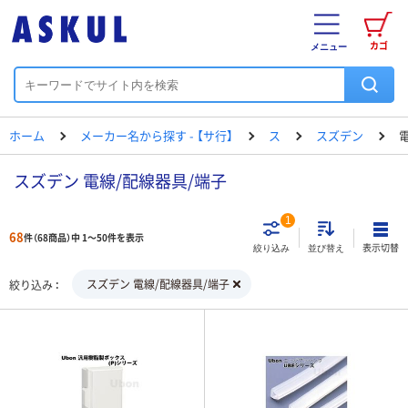
カゴ
メニュー
ホーム
メーカー名から探す - 【サ行】
ス
スズデン
スズデン 電線/配線器具/端子
1
68
件（68商品）中 1～50件を表示
表示切替
絞り込み
並び替え
スズデン 電線/配線器具/端子
絞り込み