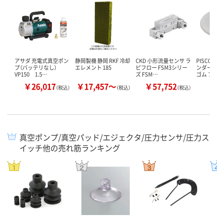
アサダ 充電式真空ポン
静岡製機 静岡 RKF 冷却
CKD 小形流量センサ ラ
PISCO
プ（バッテリなし）
エレメント 185
ピフロー FSM3シリー
ンダード
VP150 1.5…
ズ FSM…
ゴム フ
￥26,017
￥17,457～
￥57,752
￥
（税込）
（税込）
（税込）
真空ポンプ/真空パッド/エジェクタ/圧力センサ/圧力ス
イッチ他の売れ筋ランキング