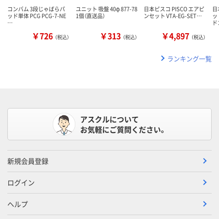
コンバム 3段じゃばらパ
ユニット 吸盤 40φ 877-78
日本ピスコ PISCO エアピ
日
ッド単体 PCG PCG-7-NE
1個（直送品）
ンセット VTA-EG-SET…
ッ
…
ド
￥726
￥313
￥4,897
（税込）
（税込）
（税込）
ランキング一覧
アスクルについて
お気軽にご質問ください。
新規会員登録
ログイン
ヘルプ