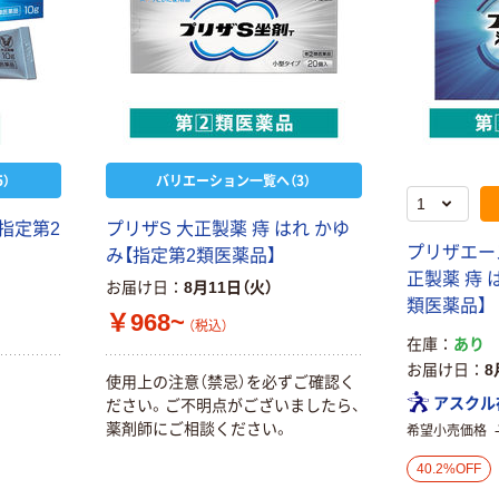
）
バリエーション一覧へ（3）
指定第2
プリザS 大正製薬 痔 はれ かゆ
プリザエース
み【指定第2類医薬品】
正製薬 痔 
お届け日
8月11日（火）
類医薬品】
￥968~
（税込）
在庫
あり
お届け日
8
使用上の注意（禁忌）を必ずご確認く
アスクル
ださい。ご不明点がございましたら、
薬剤師にご相談ください。
希望小売価格
40.2%OFF