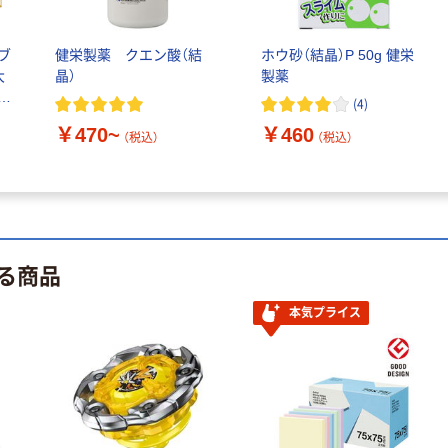
ブ
健栄製薬 クエン酸（結
ホウ砂（結晶）P 50g 健栄
大
晶）
製薬
キ
(
4
)
￥470~
￥460
（税込）
（税込）
る商品
本気プライス