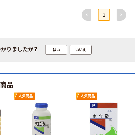
人気商品
前へ
次へ
1
サントリー 天然
水 ミネラルウォ
ーター ペットボ
トル
￥686~
（税込）
つかりましたか？
はい
いいえ
ト商品
人気商品
人気商品