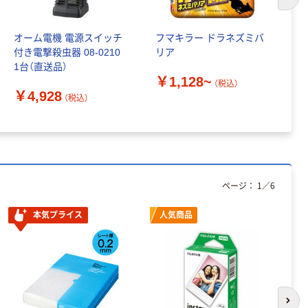
次の
オーム電機 電源スイッチ
フマキラー ドラネズミバ
バ
付き電撃殺虫器 08-0210
リア
￥
1台（直送品）
￥1,128~
（税込）
￥4,928
（税込）
ページ：
1
／
6
本気プライス
人気商品
次の