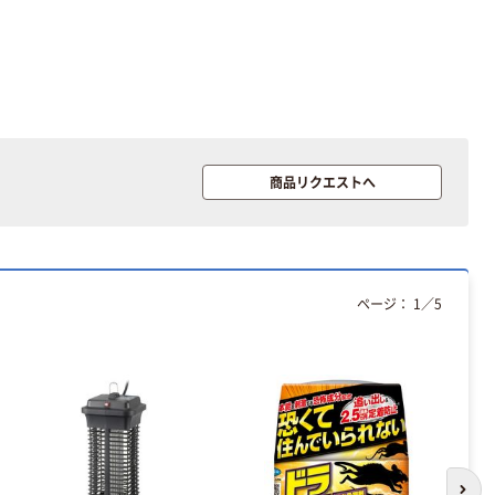
商品リクエストへ
ページ：
1
／
5