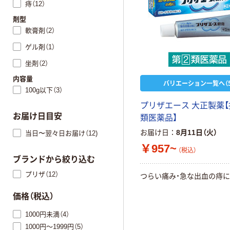
痔（12）
剤型
軟膏剤（2）
ゲル剤（1）
坐剤（2）
内容量
バリエーション一覧へ（5
100g以下（3）
プリザエース 大正製薬【
お届け日目安
類医薬品】
お届け日
8月11日（火）
当日〜翌々日お届け（12)
￥957~
（税込）
ブランドから絞り込む
プリザ（12）
つらい痛み・急な出血の痔に
価格（税込）
1000円未満（4）
1000円～1999円（5）