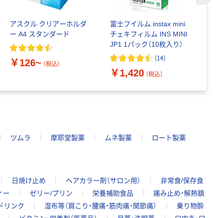
アスクル クリアーホルダ
富士フイルム instax mini
ゴ
ー A4 スタンダード
チェキフィルム INS MINI
乳
JP1 1パック（10枚入り）
詰
1
(
14
)
￥126~
（税込）
￥1,420
￥
（税込）
ツムラ
摩耶堂製薬
ムネ製薬
ロート製薬
日焼け止め
ヘアカラー剤（サロン用）
非常食/保存食
ィー
ゼリー/プリン
栄養補助食品
痛み止め・解熱鎮
ドリンク
湿布等（肩こり・腰痛・筋肉痛・関節痛）
乗り物酔