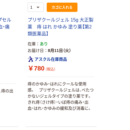
期間限定価格
カゴに入れる
アスクル プラ
スチックグロー
プセル
プリザクールジェル 15g 大正製
ブ 薄手 粉な
血・痛
薬 痔 はれ かゆみ 塗り薬【第2
し（パウダーフ
￥298~
（税込）
類医薬品】
リー）
在庫
あり
本気プライス
お届け日
8月11日（火）
嬬恋銘水 ナチュ
アスクル在庫商品
ラルミネラルウ
￥780
ォーター 500ml
（税込）
キャップシール
￥1,037~
付き／2Lラベル
（税込）
痔のかゆみ・はれにクールな使用
レス 10本
感。 プリザクールジェルは、べたつ
かないジェルタイプの塗り薬です。
本気プライス
きれ痔（さけ痔）・いぼ痔の痛み・出
ファーストレイ
血・はれ・かゆみの緩和及び消毒に。
ト ホワイト紙コ
ップ
￥374~
（税込）