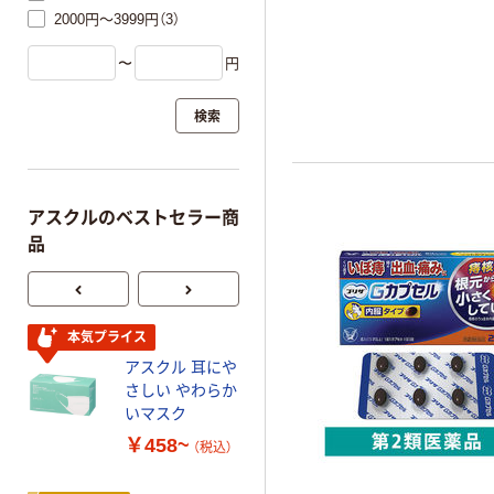
2000円～3999円（3）
〜
円
検索
アスクルのベストセラー商
品
本気プライス
オリジナル
アスクル 耳にや
【アスクル限定】
さしい やわらか
ファーストレイ
いマスク
ト ニトリルグ
ローブ ホワイ
￥458~
￥698~
（税込）
（税込）
ト 粉なし（パ
ウダーフリー）