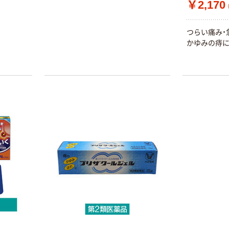
￥2,170
つらい痛み・
かゆみの痔
本気プライス
本気プライス
ティッシュペー
アスクル 耳にや
パー ボックス
さしい やわらか
モカ 200組 5個
いマスク
アスクル オリジ
￥428~
￥458~
（税込）
（税込）
ナルティッシュ
PEFC認証