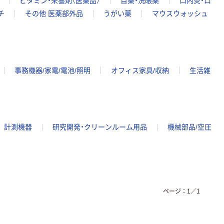
ビタミン・栄養剤（医薬品）
目薬・洗眼薬
口内炎・口
チ
その他 医薬部外品
うがい薬
マウスウォッシュ
事務機器/家電/電池/照明
オフィス家具/収納
生活雑
計測機器
研究開発・クリーンルーム用品
機械部品/空圧
ページ：
1
／
1