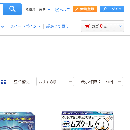
ヘルプ
各種お手続き
0
スイートポイント
あとで買う
カゴ
点
並べ替え：
表示件数：