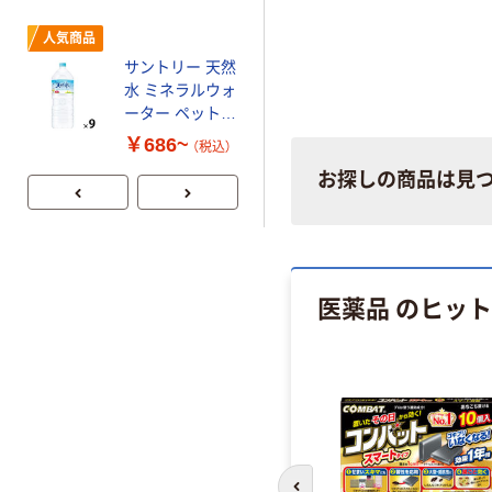
本気プライス
人気商品
蛍光オプテック
サントリー 天然
ス1(アスクル限
水 ミネラルウォ
定モデル) 蛍光
ーター ペットボ
ペン ゼブラ
￥52~
（税込）
トル
￥686~
（税込）
お探しの商品は見
医薬品 のヒッ