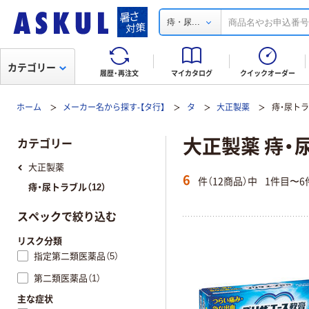
...
痔・尿
カテゴリー
履歴・再注文
マイカタログ
クイックオーダー
ホーム
メーカー名から探す-【タ行】
タ
大正製薬
痔・尿ト
大正製薬 痔・
カテゴリー
大正製薬
6
件（12商品）中
1件目〜6
痔・尿トラブル（12）
スペックで絞り込む
リスク分類
指定第二類医薬品（5）
第二類医薬品（1）
主な症状