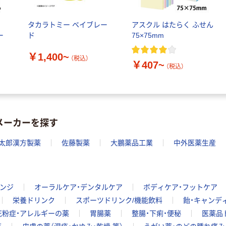
ル
タカラトミー ベイブレー
アスクル はたらく ふせん
ー
ド
75×75mm
￥1,400~
（税込）
￥407~
（税込）
メーカーを探す
太郎漢方製薬
佐藤製薬
大鵬薬品工業
中外医薬生産
レンジ
オーラルケア・デンタルケア
ボディケア・フットケア
栄養ドリンク
スポーツドリンク/機能飲料
飴・キャンデ
花粉症・アレルギーの薬
胃腸薬
整腸・下痢・便秘
医薬品