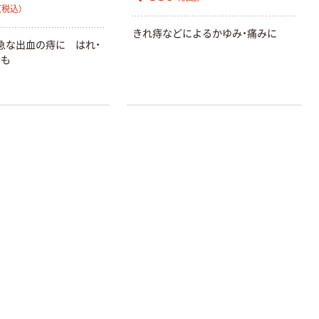
（税込）
きれ痔などによるかゆみ・痛みに
急な出血の痔に はれ・
にも