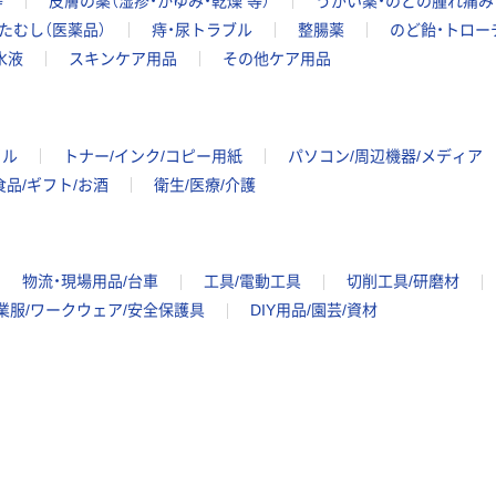
等
皮膚の薬（湿疹・かゆみ・乾燥 等）
うがい薬・のどの腫れ痛み
たむし（医薬品）
痔・尿トラブル
整腸薬
のど飴・トロー
水液
スキンケア用品
その他ケア用品
イル
トナー/インク/コピー用紙
パソコン/周辺機器/メディア
食品/ギフト/お酒
衛生/医療/介護
物流・現場用品/台車
工具/電動工具
切削工具/研磨材
業服/ワークウェア/安全保護具
DIY用品/園芸/資材