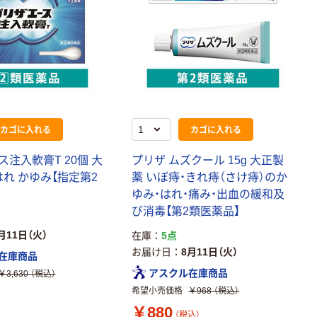
カゴに入れる
カゴに入れる
注入軟膏T 20個 大
プリザ ムズクール 15g 大正製
はれ かゆみ【指定第2
薬 いぼ痔・きれ痔（さけ痔）のか
ゆみ・はれ・痛み・出血の緩和及
び消毒【第2類医薬品】
月11日（火）
在庫
5点
お届け日
8月11日（火）
在庫商品
アスクル在庫商品
￥3,630
（税込）
希望小売価格
￥968
（税込）
￥880
（税込）