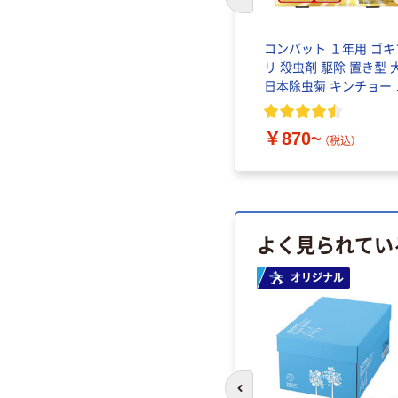
前のスライドへ
がい薬
ドゥーテスト 運動精子濃
コンバット １年用 ゴキ
ノギ ア
度テストキット 2回分 妊
リ 殺虫剤 駆除 置き型 
活 スマホで簡単測定 高精
日本除虫菊 キンチョー 
度 ロート製薬
ンチョウ
￥5,500
（税込）
￥870~
（税込）
よく見られてい
オリジナル
前のスライドへ