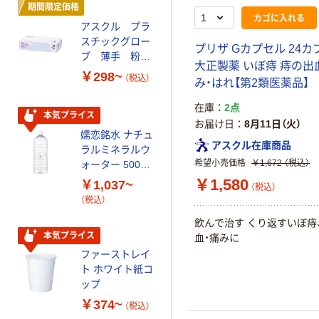
期間限定価格
本気プライス
カゴに入れる
アスクル プラ
ペーパータオル
スチックグロー
小判・シングル
プリザ Gカプセル 24カ
ブ 薄手 粉な
再生紙 200枚
大正製薬 いぼ痔 痔の出
し（パウダーフ
FSC認証紙 アス
￥298~
￥143~
（税込）
（税込）
み・はれ【第2類医薬品】
リー）
クルオリジナル
在庫
2点
本気プライス
オリジナル
お届け日
8月11日（火）
嬬恋銘水 ナチュ
【アスクル限定】
アスクル在庫商品
ラルミネラルウ
ファーストレイ
希望小売価格
￥1,672
（税込）
ォーター 500ml
ト ニトリルグ
キャップシール
ローブ ブル
￥1,580
￥1,037~
￥698~
（税込）
（税込）
付き／2Lラベル
ー 粉なし（パ
（税込）
レス 10本
ウダーフリー）
飲んで治す くり返すいぼ痔、痔の出
オリジナル
本気プライス
血・痛みに
スズラン 酒精綿
ファーストレイ
G バルクタイプ
ト ホワイト紙コ
指定医薬部外品
ップ
￥140~
（税込）
￥374~
（税込）